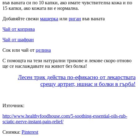
във ваната си по 10 капки, ако имате чувствителна кожа и по
15 капки, ако кожата ви е нормална.
Добавяйте свежи
мащерка
или
риган
във ваната
Чай от коприва
Чай от шафран
Сок или чай от
целина
С помощта на тези натурални трикове и лекове скоро отново
ще се наслаждавате на живот без болка!
Лесен трик действа по-ефикасно от лекарствата
срещу артрит, ишиас и болки в гърба!
Източник:
http://www.healthyfoodhouse.com/5-soothing-essential-oils-rub-
sciatic-nerve-instant-pain-relief/
Снимка:
Pinterest