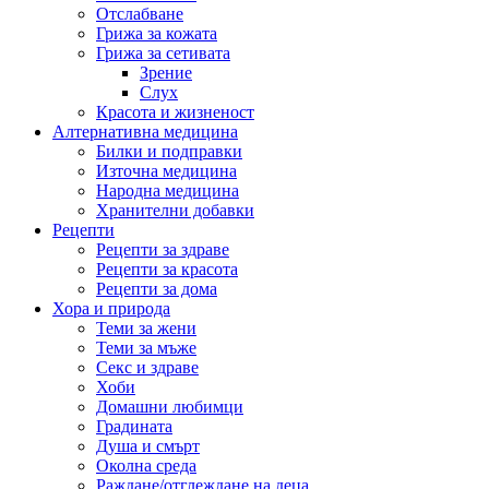
Отслабване
Грижа за кожата
Грижа за сетивата
Зрение
Слух
Красота и жизненост
Алтернативна медицина
Билки и подправки
Източна медицина
Народна медицина
Хранителни добавки
Рецепти
Рецепти за здраве
Рецепти за красота
Рецепти за дома
Хора и природа
Теми за жени
Теми за мъже
Секс и здраве
Хоби
Домашни любимци
Градината
Душа и смърт
Околна среда
Раждане/отглеждане на деца