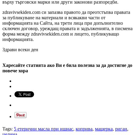
върху търговски марки или други законови разпоредби.
zdravivsekiden.com си запазва правото да преотстъпва правата
за публикуване на материали и всякакви части от
информацията на Сайта, на трети лица при допълнително
сключен договор, уреждащ правата и задълженията, в писмена
форма между zdravivsekiden.com и лицето, публикуващо
информацията.
Здрави всеки ден
Харесайте статията ако Ви е била полезна за да достигне до
повече хора
Tags:
5 етерични масла при ишиас
,
коприва
,
мащерка
,
риган
,
целина