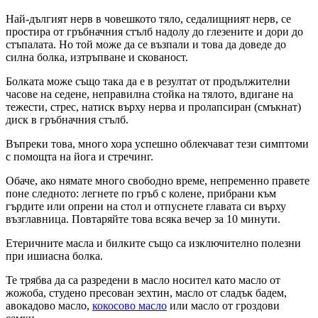
Най-дългият нерв в човешкото тяло, седалищният нерв, се
простира от гръбначния стълб надолу до глезените и дори до
стъпалата. Но той може да се възпали и това да доведе до
силна болка, изтръпване и скованост.
Болката може също така да е в резултат от продължителни
часове на седене, неправилна стойка на тялото, вдигане на
тежести, стрес, натиск върху нерва и пролапсиран (смъкнат)
диск в гръбначния стълб.
Въпреки това, много хора успешно облекчават тези симптоми
с помощта на йога и стречинг.
Обаче, ако нямате много свободно време, непременно правете
поне следното: легнете по гръб с колене, прибрани към
гърдите или опрени на стол и отпуснете главата си върху
възглавница. Повтаряйте това всяка вечер за 10 минути.
Етеричните масла и билките също са изключително полезни
при ишиасна болка.
Те трябва да са разредени в масло носител като масло от
жожоба, студено пресован зехтин, масло от сладък бадем,
авокадово масло,
кокосово масло
или масло от гроздови