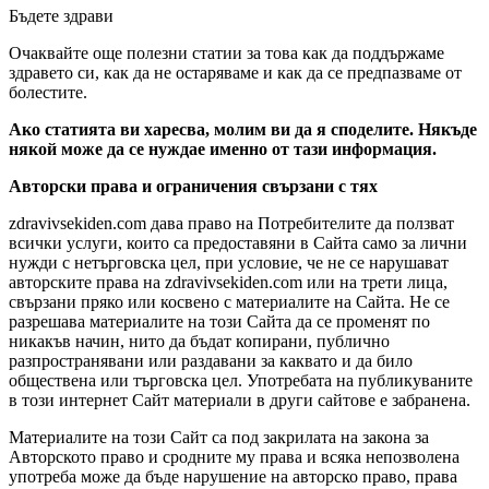
Бъдете здрави
Очаквайте още полезни статии за това как да поддържаме
здравето си, как да не остаряваме и как да се предпазваме от
болестите.
Ако статията ви харесва, молим ви да я споделите. Някъде
някой може да се нуждае именно от тази информация.
Авторски права и ограничения свързани с тях
zdravivsekiden.com дава право на Потребителите да ползват
всички услуги, които са предоставяни в Сайта само за лични
нужди с нетърговска цел, при условие, че не се нарушават
авторските права на zdravivsekiden.com или на трети лица,
свързани пряко или косвено с материалите на Сайта. Не се
разрешава материалите на този Сайта да се променят по
никакъв начин, нито да бъдат копирани, публично
разпространявани или раздавани за каквато и да било
обществена или търговска цел. Употребата на публикуваните
в този интернет Сайт материали в други сайтове е забранена.
Материалите на този Сайт са под закрилата на закона за
Авторското право и сродните му права и всяка непозволена
употреба може да бъде нарушение на авторско право, права