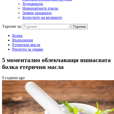
Художници
Невероятните пчели
Зимни празници
Болестите на великите
Търсене за:
Болка
Възпаления
Етерични масла
Рецепти за здраве
5 моментално облекчаващи ишиасната
болка етерични масла
9 години ago