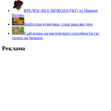
ВРЕДЕН ЛИ Е ШОКОЛАДЪТ? от Марион
Колева
Който пие куркумин, гони рака яко дим
Събуждане на магическите способности със
силата на билките
Реклама