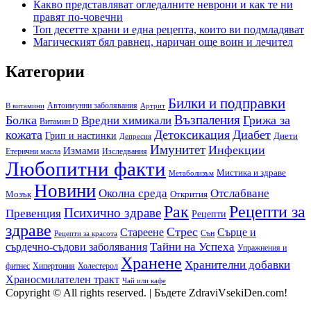
Какво представляват огледалните неврони и как те ни
правят по-човечни
Топ десетте храни и една рецепта, които ви подмладяват
Магическият бял равнец, наричан още воин и лечител
Категории
Билки и подправки
Автоимунни заболявания
B витамини
Артрит
Възпаления
Болка
Грижа за
Вредни химикали
Витамин D
кожата
Детоксикация
Диабет
Грип и настинки
Диети
Депресия
Имунитет
Инфекции
Измами
Етерични масла
Изследвания
Любопитни факти
Мистика и здраве
Метаболизъм
Новини
Околна среда
Отслабване
Мозък
Открития
Рак
Рецепти за
Психично здраве
Превенция
Рецепти
здраве
Стрес
Сърце и
Стареене
Сън
Рецепти за красота
сърдечно-съдови заболявания
Тайни на Успеха
Упражнения и
Хранене
Хранителни добавки
фитнес
Холестерол
Хипертония
Храносмилателен тракт
Чай или кафе
Copyright © All rights reserved.
|
Бъдете ZdraviVsekiDen.com!