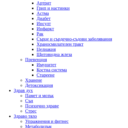
Артрит
Грип и настинки
Астма
Диабет
Инсулт
Инфаркт
Рак
Сърце и сърдечно-съдови заболявания
Храносмилателен тракт
Целиакия
Щитовидна жлеза
Превенция
Имунитет
Костна система
Стареене
Хранене
Детоксикация
Здрав дух
Памет и мозък
Сън
Психично здраве
Стрес
Здраво тяло
Упражнения и фитнес
Метаболизъм