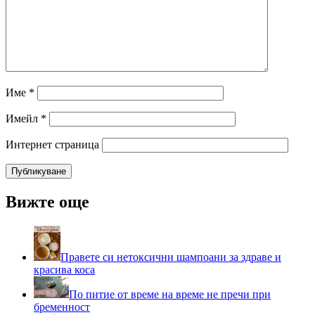
Име
*
Имейл
*
Интернет страница
Вижте още
Правете си нетоксични шампоани за здраве и
красива коса
По питие от време на време не пречи при
бременност