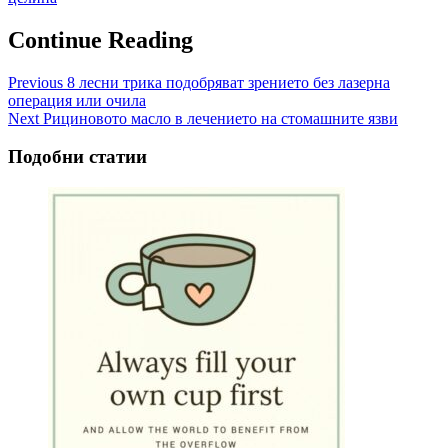
Continue Reading
Previous
8 лесни трика подобряват зрението без лазерна
операция или очила
Next
Рициновото масло в лечението на стомашните язви
Подобни статии