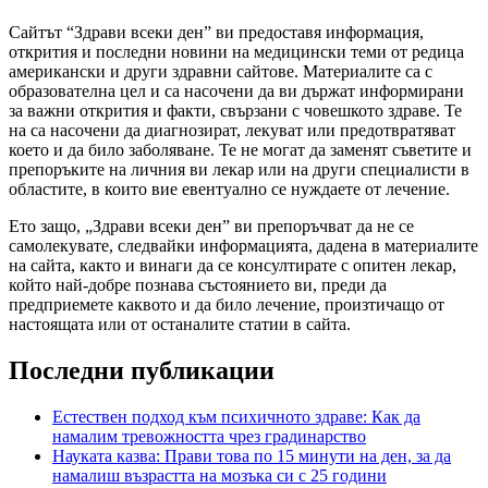
Сайтът “Здрави всеки ден” ви предоставя информация,
открития и последни новини на медицински теми от редица
американски и други здравни сайтове. Материалите са с
образователна цел и са насочени да ви държат информирани
за важни открития и факти, свързани с човешкото здраве. Те
на са насочени да диагнозират, лекуват или предотвратяват
което и да било заболяване. Те не могат да заменят съветите и
препоръките на личния ви лекар или на други специалисти в
областите, в които вие евентуално се нуждаете от лечение.
Ето защо, „Здрави всеки ден” ви препоръчват да не се
самолекувате, следвайки информацията, дадена в материалите
на сайта, както и винаги да се консултирате с опитен лекар,
който най-добре познава състоянието ви, преди да
предприемете каквото и да било лечение, произтичащо от
настоящата или от останалите статии в сайта.
Последни публикации
Естествен подход към психичното здраве: Как да
намалим тревожността чрез градинарство
Науката казва: Прави това по 15 минути на ден, за да
намалиш възрастта на мозъка си с 25 години