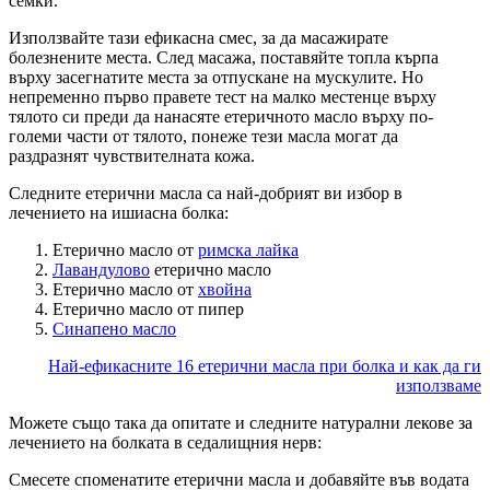
семки.
Използвайте тази ефикасна смес, за да масажирате
болезнените места. След масажа, поставяйте топла кърпа
върху засегнатите места за отпускане на мускулите. Но
непременно първо правете тест на малко местенце върху
тялото си преди да нанасяте етеричното масло върху по-
големи части от тялото, понеже тези масла могат да
раздразнят чувствителната кожа.
Следните етерични масла са най-добрият ви избор в
лечението на ишиасна болка:
Етерично масло от
римска лайка
Лавандулово
етерично масло
Етерично масло от
хвойна
Етерично масло от пипер
Синапено масло
Най-ефикасните 16 етерични масла при болка и как да ги
използваме
Можете също така да опитате и следните натурални лекове за
лечението на болката в седалищния нерв:
Смесете споменатите етерични масла и добавяйте във водата