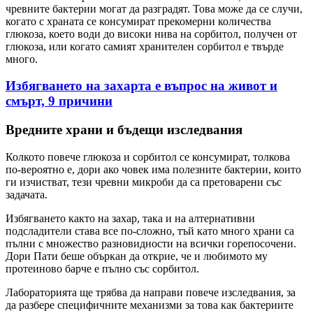
чревните бактерии могат да разградят. Това може да се случи,
когато с храната се консумират прекомерни количества
глюкоза, което води до високи нива на сорбитол, получен от
глюкоза, или когато самият хранителен сорбитол е твърде
много.
Избягването на захарта е въпрос на живот и
смърт, 9 причини
Вредните храни и бъдещи изследвания
Колкото повече глюкоза и сорбитол се консумират, толкова
по-вероятно е, дори ако човек има полезните бактерии, които
ги изчистват, тези чревни микроби да са претоварени със
задачата.
Избягването както на захар, така и на алтернативни
подсладители става все по-сложно, тъй като много храни са
пълни с множество разновидности на всички горепосочени.
Дори Пати беше объркан да открие, че и любимото му
протеиново барче е пълно със сорбитол.
Лабораторията ще трябва да направи повече изследвания, за
да разбере специфичните механизми за това как бактериите