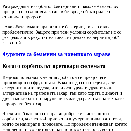
Разграждащите сорбитол бактериални щамове
Aeromonas
превръщат захарния алкохол в безвреден бактериален
страничен продукт.
„Ако обаче нямате правилните бактерии, тогава става
проблематично. Защото при тези условия сорбитолът не се
разгражда и в резултат на това се предава на черния дроб“,
казва той.
Фурмите са безценни за човешкото здраве
Когато сорбитолът претовари системата
Веднъж попаднал в черния дроб, той се превръща в
производно на фруктозата. Важно е да се определи дали
алтернативните подсладители осигуряват здравословна
алтернатива на трапезната захар, тъй като хората с диабет и
други метаболитни нарушения може да разчитат на тях като
„продукти без захар“.
Чревните бактерии се справят добре с изчистването на
сорбитола, когато той присъства в умерени нива, като тези,
които се намират в плодовете. Но проблеми възникват, когато
количествата сорбитол станат по-високи от това, което