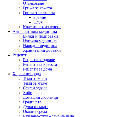
Отслабване
Грижа за кожата
Грижа за сетивата
Зрение
Слух
Красота и жизненост
Алтернативна медицина
Билки и подправки
Източна медицина
Народна медицина
Хранителни добавки
Рецепти
Рецепти за здраве
Рецепти за красота
Рецепти за дома
Хора и природа
Теми за жени
Теми за мъже
Секс и здраве
Хоби
Домашни любимци
Градината
Душа и смърт
Околна среда
Раждане/отглеждане на деца