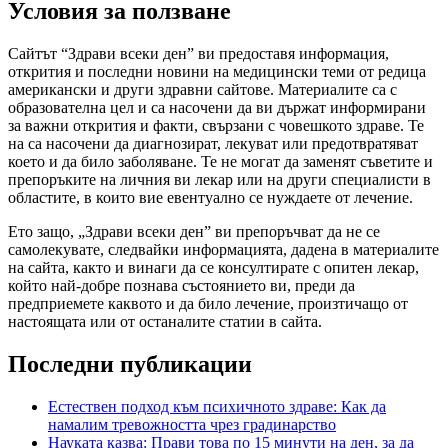
Условия за ползване
Сайтът “Здрави всеки ден” ви предоставя информация,
открития и последни новини на медицински теми от редица
американски и други здравни сайтове. Материалите са с
образователна цел и са насочени да ви държат информирани
за важни открития и факти, свързани с човешкото здраве. Те
на са насочени да диагнозират, лекуват или предотвратяват
което и да било заболяване. Те не могат да заменят съветите и
препоръките на личния ви лекар или на други специалисти в
областите, в които вие евентуално се нуждаете от лечение.
Ето защо, „Здрави всеки ден” ви препоръчват да не се
самолекувате, следвайки информацията, дадена в материалите
на сайта, както и винаги да се консултирате с опитен лекар,
който най-добре познава състоянието ви, преди да
предприемете каквото и да било лечение, произтичащо от
настоящата или от останалите статии в сайта.
Последни публикации
Естествен подход към психичното здраве: Как да
намалим тревожността чрез градинарство
Науката казва: Прави това по 15 минути на ден, за да