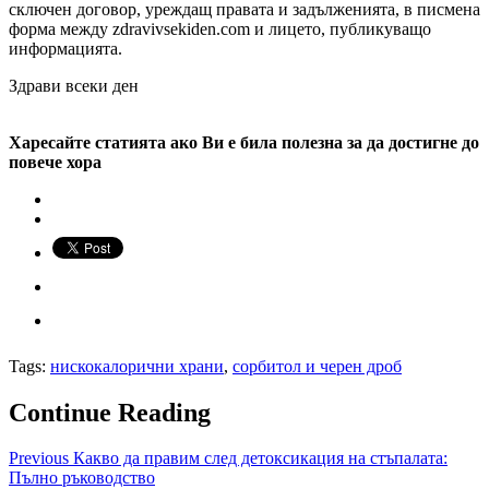
сключен договор, уреждащ правата и задълженията, в писмена
форма между zdravivsekiden.com и лицето, публикуващо
информацията.
Здрави всеки ден
Харесайте статията ако Ви е била полезна за да достигне до
повече хора
Tags:
нискокалорични храни
,
сорбитол и черен дроб
Continue Reading
Previous
Какво да правим след детоксикация на стъпалата:
Пълно ръководство