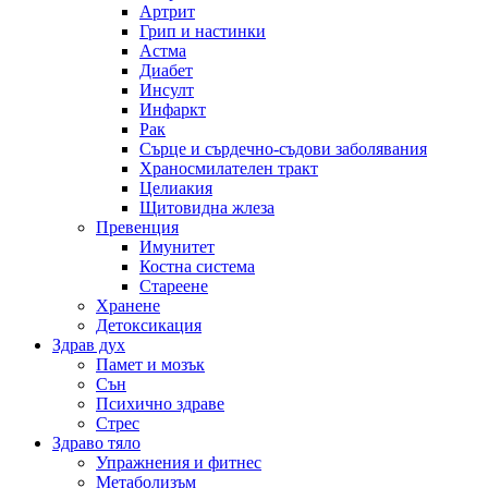
Артрит
Грип и настинки
Астма
Диабет
Инсулт
Инфаркт
Рак
Сърце и сърдечно-съдови заболявания
Храносмилателен тракт
Целиакия
Щитовидна жлеза
Превенция
Имунитет
Костна система
Стареене
Хранене
Детоксикация
Здрав дух
Памет и мозък
Сън
Психично здраве
Стрес
Здраво тяло
Упражнения и фитнес
Метаболизъм