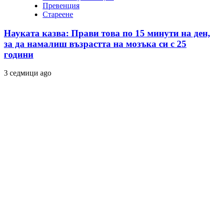
Превенция
Стареене
Науката казва: Прави това по 15 минути на ден,
за да намалиш възрастта на мозъка си с 25
години
3 седмици ago