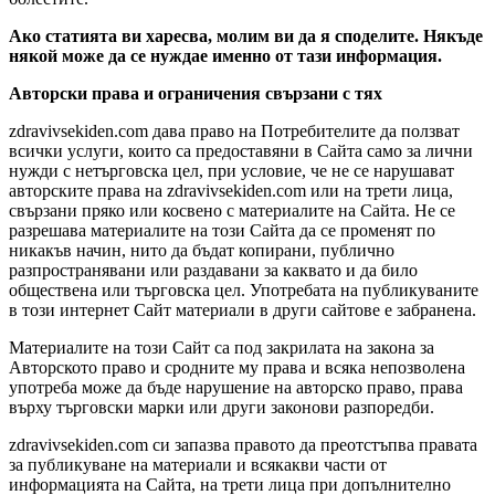
Ако статията ви харесва, молим ви да я споделите. Някъде
някой може да се нуждае именно от тази информация.
Авторски права и ограничения свързани с тях
zdravivsekiden.com дава право на Потребителите да ползват
всички услуги, които са предоставяни в Сайта само за лични
нужди с нетърговска цел, при условие, че не се нарушават
авторските права на zdravivsekiden.com или на трети лица,
свързани пряко или косвено с материалите на Сайта. Не се
разрешава материалите на този Сайта да се променят по
никакъв начин, нито да бъдат копирани, публично
разпространявани или раздавани за каквато и да било
обществена или търговска цел. Употребата на публикуваните
в този интернет Сайт материали в други сайтове е забранена.
Материалите на този Сайт са под закрилата на закона за
Авторското право и сродните му права и всяка непозволена
употреба може да бъде нарушение на авторско право, права
върху търговски марки или други законови разпоредби.
zdravivsekiden.com си запазва правото да преотстъпва правата
за публикуване на материали и всякакви части от
информацията на Сайта, на трети лица при допълнително