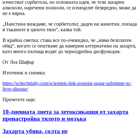
изчистват сорбитола, но основната идея, че тези захарни
алкохоли, наречени полиоли, се изхвърлят безвредно, може да
не е вярна.
„Наистина виждаме, че сорбитолът, даден на животни, попада
в тъканите в цялото тяло“, казва той.
В крайна сметка: става все по-очевидно, че „няма безплатен
обяд“, когато се опитваме да намерим алтернативи на захарта,
като много пътища водят до чернодробна дисфункция.
От Леа Шафър
Източник и снимка:
https://scitechdaily.com/scientists-link-popular-sugar-substitute-to-
liver-disease/
Прочетете още:
10-дневната диета за детоксикация от захарта
пренастройва тялото и мозъка
Захарта убива, солта не