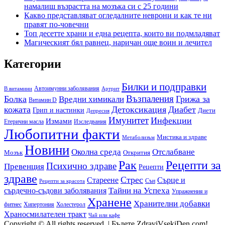
намалиш възрастта на мозъка си с 25 години
Какво представляват огледалните неврони и как те ни
правят по-човечни
Топ десетте храни и една рецепта, които ви подмладяват
Магическият бял равнец, наричан още воин и лечител
Категории
Билки и подправки
Автоимунни заболявания
B витамини
Артрит
Възпаления
Болка
Грижа за
Вредни химикали
Витамин D
кожата
Детоксикация
Диабет
Грип и настинки
Диети
Депресия
Имунитет
Инфекции
Измами
Етерични масла
Изследвания
Любопитни факти
Мистика и здраве
Метаболизъм
Новини
Околна среда
Отслабване
Мозък
Открития
Рак
Рецепти за
Психично здраве
Превенция
Рецепти
здраве
Стрес
Сърце и
Стареене
Сън
Рецепти за красота
сърдечно-съдови заболявания
Тайни на Успеха
Упражнения и
Хранене
Хранителни добавки
фитнес
Холестерол
Хипертония
Храносмилателен тракт
Чай или кафе
Copyright © All rights reserved.
|
Бъдете ZdraviVsekiDen.com!