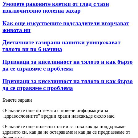
Уморете раковите клетки от глад с тази
изключително полезна захар
Как още изкуствените подсладители вгорчават
живота ни
Диетичните газирани напитки унищожават
тялото ви по 6 начина
Признаци за киселинност на тялото и как бързо
да се справяме с проблема
Признаци за киселинност на тялото и как бързо
да се справяме с проблема
Бъдете здрави
Очаквайте още по темата с повече информация за
„здравословните” вредни храни навсякъде около нас.
Очаквайте още полезни статии за това как да поддържаме
здравето си, как да не остаряваме и как да се предпазваме от
болестите.