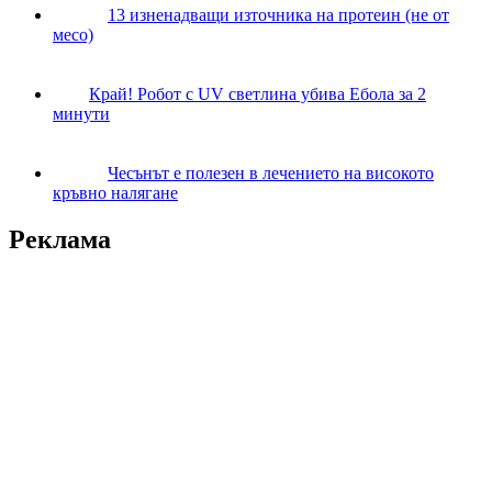
13 изненадващи източника на протеин (не от
месо)
Край! Робот с UV светлина убива Ебола за 2
минути
Чесънът е полезен в лечението на високото
кръвно налягане
Реклама