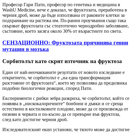
Професор Гари Пати, професор по генетика и медицина в
WashU Medicine, вече е доказал, че фруктозата, преработена в
черния дроб, може да бъде използвана от раковите клетки за
подхранване на растежа им. По-ранни проучвания също така
свързват фруктозата със стеатотично чернодробно заболяване,
състояние, което засяга около 30% от възрастните по света.
СЕНЗАЦИОННО: Фруктозата причинява генни
мутации в мозъка
Сорбитолът като скрит източник на фруктоза
Един от най-неочакваните резултати от новото изследване е
откритието, че сорбитолът е „на една трансформация
разстояние от фруктозата“, което му позволява да предизвика
подобни биологични реакции, според Пати.
Експерименти с рибки зебра разкриха, че сорбитолът, който се
появява в „нискокалоричните“ бонбони и дъвки и се среща
естествено в костилковите плодове, може да се произвежда от
ензими в червата и по-късно да се превърне във фруктоза,
след като достигне черния дроб.
Изследователският екип установи, че тялото може да достигне