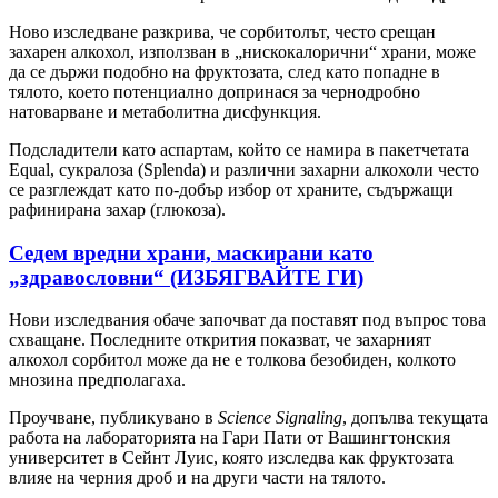
Ново изследване разкрива, че сорбитолът, често срещан
захарен алкохол, използван в „нискокалорични“ храни, може
да се държи подобно на фруктозата, след като попадне в
тялото, което потенциално допринася за чернодробно
натоварване и метаболитна дисфункция.
Подсладители като аспартам, който се намира в пакетчетата
Equal, сукралоза (Splenda) и различни захарни алкохоли често
се разглеждат като по-добър избор от храните, съдържащи
рафинирана захар (глюкоза).
Седем вредни храни, маскирани като
„здравословни“ (ИЗБЯГВАЙТЕ ГИ)
Нови изследвания обаче започват да поставят под въпрос това
схващане. Последните открития показват, че захарният
алкохол сорбитол може да не е толкова безобиден, колкото
мнозина предполагаха.
Проучване, публикувано в
Science Signaling
, допълва текущата
работа на лабораторията на Гари Пати от Вашингтонския
университет в Сейнт Луис, която изследва как фруктозата
влияе на черния дроб и на други части на тялото.