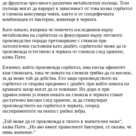
до фруктоза чрез много различни метаболитни пътища. Тези
пътища могат да варират в зависимост от това колко сорбитол
и глюкоза консумира човек, както и от специфичната
комбинация от бактерии, живеещи в червата.
Като начало, въпреки че повечето изследвания върху
метаболизма на сорбитола са фокусирани върху неговото
производство поради претоварване с глюкоза при
патологични състояния като диабет, сорбитолът може да се
произвежда естествено в червата от глюкоза след хранене,
казва Пати.
Ензимът, който произвежда сорбитол, има нисък афинитет
към глюкозата, така че нивата на глюкоза трябва да са високи,
за да може той да действа. Ето защо производството на
сорбитол се свързва предимно с диабет, при който нивата на
кръвната захар могат да се повишат. Но дори и при
здравословни условия нивата на глюкоза в червата стават
достатъчно високи след хранене, за да стимулират
производството на сорбитол в червата, според
експериментите на екипа с рибки зебра.
„Той може да се произвежда в тялото в значителни нива“,
казва Пати. „Но ако имате правилните бактерии, се оказва, че
няма значение.“