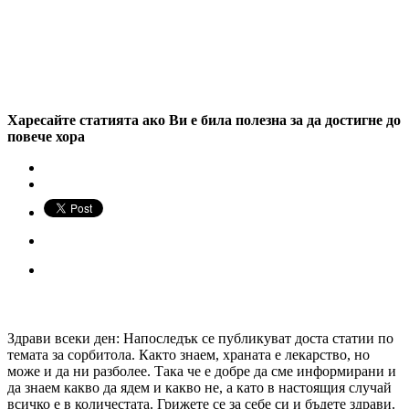
Харесайте статията ако Ви е била полезна за да достигне до
повече хора
Здрави всеки ден: Напоследък се публикуват доста статии по
темата за сорбитола. Както знаем, храната е лекарство, но
може и да ни разболее. Така че е добре да сме информирани и
да знаем какво да ядем и какво не, а като в настоящия случай
всичко е в количестата. Грижете се за себе си и бъдете здрави.