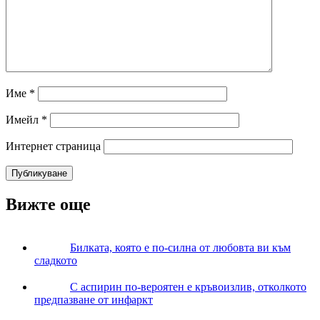
Име
*
Имейл
*
Интернет страница
Вижте още
Билката, която е по-силна от любовта ви към
сладкото
С аспирин по-вероятен е кръвоизлив, отколкото
предпазване от инфаркт