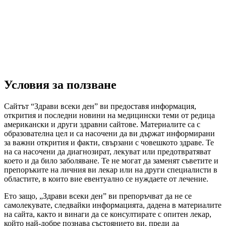
Условия за ползване
Сайтът “Здрави всеки ден” ви предоставя информация,
открития и последни новини на медицински теми от редица
американски и други здравни сайтове. Материалите са с
образователна цел и са насочени да ви държат информирани
за важни открития и факти, свързани с човешкото здраве. Те
на са насочени да диагнозират, лекуват или предотвратяват
което и да било заболяване. Те не могат да заменят съветите и
препоръките на личния ви лекар или на други специалисти в
областите, в които вие евентуално се нуждаете от лечение.
Ето защо, „Здрави всеки ден” ви препоръчват да не се
самолекувате, следвайки информацията, дадена в материалите
на сайта, както и винаги да се консултирате с опитен лекар,
който най-добре познава състоянието ви, преди да