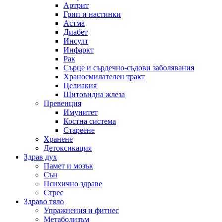
Артрит
Грип и настинки
Астма
Диабет
Инсулт
Инфаркт
Рак
Сърце и сърдечно-съдови заболявания
Храносмилателен тракт
Целиакия
Щитовидна жлеза
Превенция
Имунитет
Костна система
Стареене
Хранене
Детоксикация
Здрав дух
Памет и мозък
Сън
Психично здраве
Стрес
Здраво тяло
Упражнения и фитнес
Метаболизъм