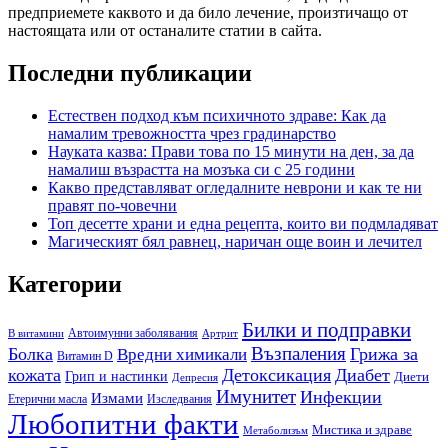
предприемете каквото и да било лечение, произтичащо от
настоящата или от останалите статии в сайта.
Последни публикации
Естествен подход към психичното здраве: Как да
намалим тревожността чрез градинарство
Науката казва: Прави това по 15 минути на ден, за да
намалиш възрастта на мозъка си с 25 години
Какво представляват огледалните неврони и как те ни
правят по-човечни
Топ десетте храни и една рецепта, които ви подмладяват
Магическият бял равнец, наричан още воин и лечител
Категории
Билки и подправки
Автоимунни заболявания
B витамини
Артрит
Възпаления
Болка
Грижа за
Вредни химикали
Витамин D
кожата
Детоксикация
Диабет
Грип и настинки
Диети
Депресия
Имунитет
Инфекции
Измами
Етерични масла
Изследвания
Любопитни факти
Мистика и здраве
Метаболизъм