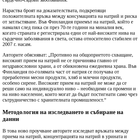
Нараства броят на доказателствата, подкрепящи
положителната връзка между консумацията на натрий и риска
от затлъстяване. Във Финландия приемът на натрий, който е
намалял след пика си през 70-те години на миналия век,
когато страната е регистрирала едни от най-високите нива на
сърдечни заболявания в света, остава относително стабилен от
2007 г. насам.
Авторите обясняват: „Противно на общоприетото схващане,
високият прием на натрий не се причинява главно от
нездравословни храни, а от обикновена ежедневна храна. Във
Финландия по-голямата част от натрия се получава от
преработени месни продукти, хляб и млечни продукти,
особено сирене. Високият прием на натрий не може да се
реши само на индивидуално ниво – необходими са промени и
на ниво население, които могат да бъдат постигнати само чрез
сътрудничество с хранителната промишленост.“
Методология на изследването и събиране на
данни
В това ново проучване авторите изследват връзката между
приема на натрий, концентрацията на натрий в урината и