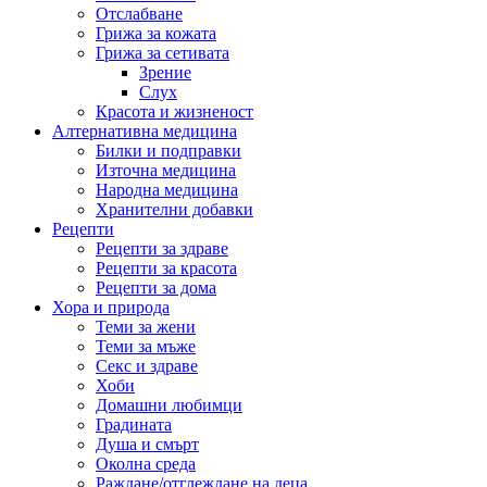
Отслабване
Грижа за кожата
Грижа за сетивата
Зрение
Слух
Красота и жизненост
Алтернативна медицина
Билки и подправки
Източна медицина
Народна медицина
Хранителни добавки
Рецепти
Рецепти за здраве
Рецепти за красота
Рецепти за дома
Хора и природа
Теми за жени
Теми за мъже
Секс и здраве
Хоби
Домашни любимци
Градината
Душа и смърт
Околна среда
Раждане/отглеждане на деца