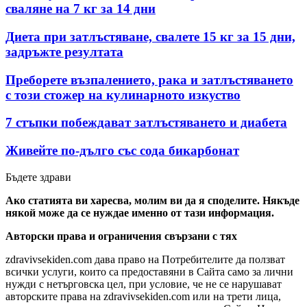
сваляне на 7 кг за 14 дни
Диета при затлъстяване, свалете 15 кг за 15 дни,
задръжте резултата
Преборете възпалението, рака и затлъстяването
с този стожер на кулинарното изкуство
7 стъпки побеждават затлъстяването и диабета
Живейте по-дълго със сода бикарбонат
Бъдете здрави
Ако статията ви харесва, молим ви да я споделите. Някъде
някой може да се нуждае именно от тази информация.
Авторски права и ограничения свързани с тях
zdravivsekiden.com дава право на Потребителите да ползват
всички услуги, които са предоставяни в Сайта само за лични
нужди с нетърговска цел, при условие, че не се нарушават
авторските права на zdravivsekiden.com или на трети лица,