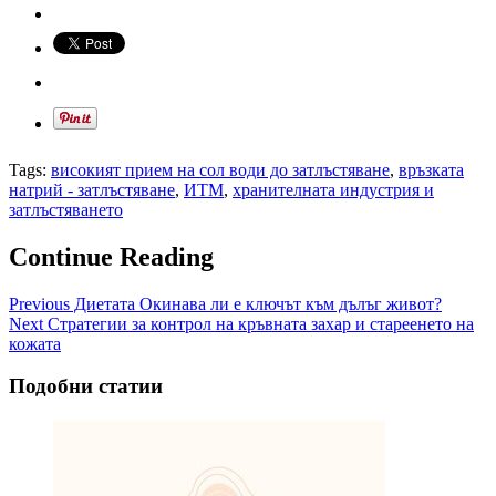
Tags:
високият прием на сол води до затлъстяване
,
връзката
натрий - затлъстяване
,
ИТМ
,
хранителната индустрия и
затлъстяването
Continue Reading
Previous
Диетата Окинава ли е ключът към дълъг живот?
Next
Стратегии за контрол на кръвната захар и стареенето на
кожата
Подобни статии