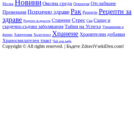
Новини
Околна среда
Отслабване
Мозък
Открития
Рак
Рецепти за
Психично здраве
Превенция
Рецепти
здраве
Стрес
Сърце и
Стареене
Сън
Рецепти за красота
сърдечно-съдови заболявания
Тайни на Успеха
Упражнения и
Хранене
Хранителни добавки
фитнес
Холестерол
Хипертония
Храносмилателен тракт
Чай или кафе
Copyright © All rights reserved.
|
Бъдете ZdraviVsekiDen.com!