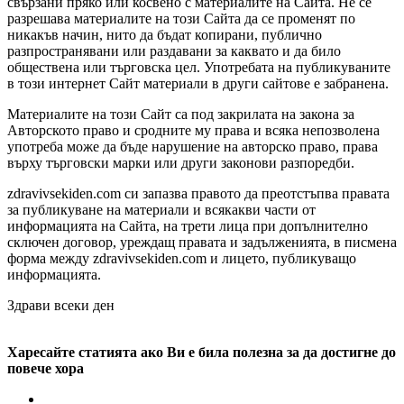
свързани пряко или косвено с материалите на Сайта. Не се
разрешава материалите на този Сайта да се променят по
никакъв начин, нито да бъдат копирани, публично
разпространявани или раздавани за каквато и да било
обществена или търговска цел. Употребата на публикуваните
в този интернет Сайт материали в други сайтове е забранена.
Материалите на този Сайт са под закрилата на закона за
Авторското право и сродните му права и всяка непозволена
употреба може да бъде нарушение на авторско право, права
върху търговски марки или други законови разпоредби.
zdravivsekiden.com си запазва правото да преотстъпва правата
за публикуване на материали и всякакви части от
информацията на Сайта, на трети лица при допълнително
сключен договор, уреждащ правата и задълженията, в писмена
форма между zdravivsekiden.com и лицето, публикуващо
информацията.
Здрави всеки ден
Харесайте статията ако Ви е била полезна за да достигне до
повече хора