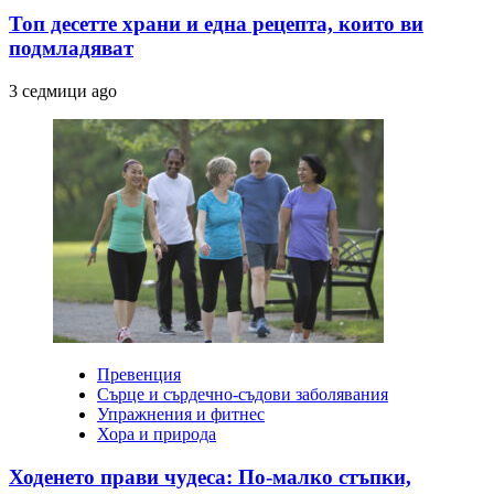
Топ десетте храни и една рецепта, които ви
подмладяват
3 седмици ago
Превенция
Сърце и сърдечно-съдови заболявания
Упражнения и фитнес
Хора и природа
Ходенето прави чудеса: По-малко стъпки,