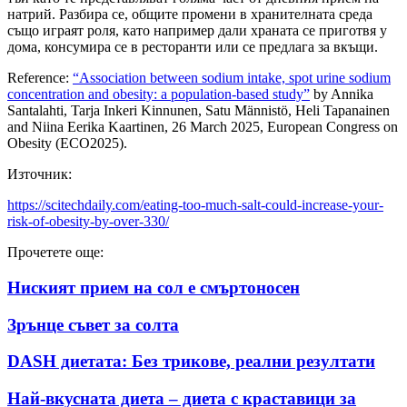
натрий. Разбира се, общите промени в хранителната среда
също играят роля, като например дали храната се приготвя у
дома, консумира се в ресторанти или се предлага за вкъщи.
Reference:
“Association between sodium intake, spot urine sodium
concentration and obesity: a population-based study”
by Annika
Santalahti, Tarja Inkeri Kinnunen, Satu Männistö, Heli Tapanainen
and Niina Eerika Kaartinen, 26 March 2025, European Congress on
Obesity (ECO2025).
Източник:
https://scitechdaily.com/eating-too-much-salt-could-increase-your-
risk-of-obesity-by-over-330/
Прочетете още:
Ниският прием на сол е смъртоносен
Зрънце съвет за солта
DASH диетата: Без трикове, реални резултати
Най-вкусната диета – диета с краставици за