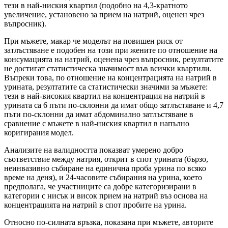
тези в най-ниския квартил (подобно на 4,3-кратното
увеличение, установено за прием на натрий, оценен чрез
въпросник).
При мъжете, макар че моделът на повишен риск от
затлъстяване е подобен на този при жените по отношение на
консумацията на натрий, оценена чрез въпросник, резултатите
не достигат статистическа значимост във всички квартили.
Въпреки това, по отношение на концентрацията на натрий в
урината, резултатите са статистически значими за мъжете:
тези в най-високия квартил на концентрация на натрий в
урината са 6 пъти по-склонни да имат общо затлъстяване и 4,7
пъти по-склонни да имат абдоминално затлъстяване в
сравнение с мъжете в най-ниския квартил в напълно
коригирания модел.
Анализите на валидността показват умерено добро
съответствие между натрия, открит в спот урината (бързо,
неинвазивно събиране на единична проба урина по всяко
време на деня), и 24-часовите събирания на урина, което
предполага, че участниците са добре категоризирани в
категории с нисък и висок прием на натрий въз основа на
концентрацията на натрий в спот пробите на урина.
Относно по-силната връзка, показана при мъжете, авторите