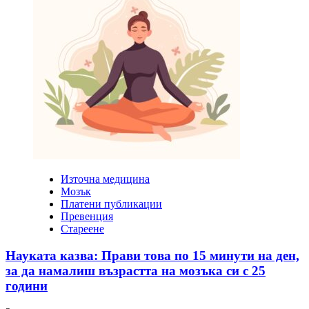
Източна медицина
Мозък
Платени публикации
Превенция
Стареене
Науката казва: Прави това по 15 минути на ден,
за да намалиш възрастта на мозъка си с 25
години