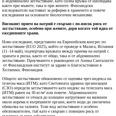
и абдоминално затлъстяване, като силна връзка се наблюдава
както при мъжете, така и при жените. Финландски
изследователи настояват за реформа в храненето и повече
изследвания на основните биологични механизми.
Високият прием на натрий е свързан с по-висок риск от
затлъстяване, особено при жените, дори когато той идва от
ежедневните храни.
Ново изследване, представено на Европейския конгрес по
затлъстяване (ECO 2025), който се проведе в Малага, Испания
(11–14 май), подчертава връзката между приема на натрий с
храната и риска, както от общо, така и от абдоминално
затлъстяване. Проучването е ръководено от Аника Санталахти
от Финландския институт за здраве и благосъстояние в
Хелзинки, Финландия.
Общото затлъстяване обикновено се оценява чрез индекса на
телесна маса (ИТМ), като Световната здравна организация
(СЗО) определя затлъстяването като индекс на телесната маса
(ИТМ) равен на 30 кг/м² или повече. Абдоминалното
затлъстяване се отнася до излишно натрупване на мазнини
около корема и вътрешните органи, което води до увеличена
обиколка на талията. Този вид затлъстяване е особено
обезпокоителен, тъй като е свързан с повишен риск от
сърдечно-съдови заболявания.