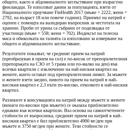
общото, както и абдоминалното затлъстяване при възрастни
финландци. Те използват данни за популацията, взети от
Националното проучване FinHealth 2017 (мъже = 2222, жени =
2792, на възраст 18 или повече години). Приемът на натрий е
оценен с помощта на валидиран въпросник за честотата на
хранене. Проби от урина са събрани от подизвадка от
участници (мъже = 558; жени = 702). Индексът на телесна
маса и обиколката на талията са използвани за измерване на
общото и абдоминалното затлъстяване.
Резултатите показват, че средният прием на натрий
(преобразуван в прием на сол) е по-висок от препоръчителния
(препоръката на СЗО от 5 грама или по-малко на ден) във
всички квартили с изключение на най-ниския квартил на
жените, които остават под препоръчителния лимит. За мъжете
и жените взети заедно, нивото на прием на натрий в най-
високия квартил е 2,3 пъти по-високо, отколкото в най-ниския
квартил.
Разликите в консумацията на натрий между мъжете и жените
(винаги по-високи при мъжете) се оказаха приблизително
еднакви във всички квартили. Въз основа на самоотчетените
стойности от въпросника, средният прием на натрий в най-
високия квартил е бил приблизително 4900 мг/ден при
мъжете и 3750 мг/ден при жените. Тези стойности се