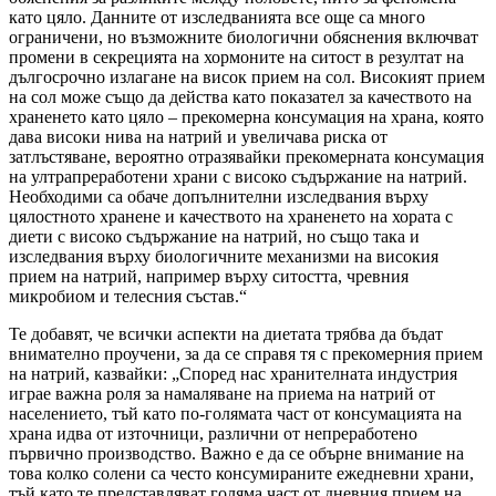
като цяло. Данните от изследванията все още са много
ограничени, но възможните биологични обяснения включват
промени в секрецията на хормоните на ситост в резултат на
дългосрочно излагане на висок прием на сол. Високият прием
на сол може също да действа като показател за качеството на
храненето като цяло – прекомерна консумация на храна, която
дава високи нива на натрий и увеличава риска от
затлъстяване, вероятно отразявайки прекомерната консумация
на ултрапреработени храни с високо съдържание на натрий.
Необходими са обаче допълнителни изследвания върху
цялостното хранене и качеството на храненето на хората с
диети с високо съдържание на натрий, но също така и
изследвания върху биологичните механизми на високия
прием на натрий, например върху ситостта, чревния
микробиом и телесния състав.“
Те добавят, че всички аспекти на диетата трябва да бъдат
внимателно проучени, за да се справя тя с прекомерния прием
на натрий, казвайки: „Според нас хранителната индустрия
играе важна роля за намаляване на приема на натрий от
населението, тъй като по-голямата част от консумацията на
храна идва от източници, различни от непреработено
първично производство. Важно е да се обърне внимание на
това колко солени са често консумираните ежедневни храни,
тъй като те представляват голяма част от дневния прием на