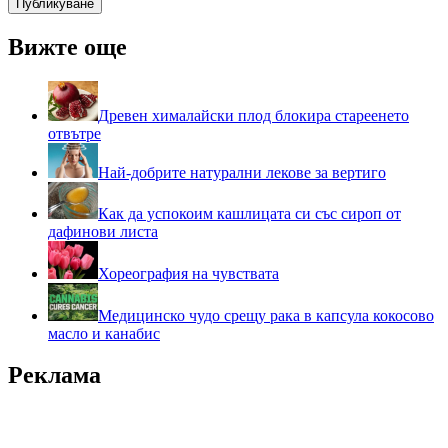
Вижте още
Древен хималайски плод блокира стареенето
отвътре
Най-добрите натурални лекове за вертиго
Как да успокоим кашлицата си със сироп от
дафинови листа
Хореография на чувствата
Медицинско чудо срещу рака в капсула кокосово
масло и канабис
Реклама