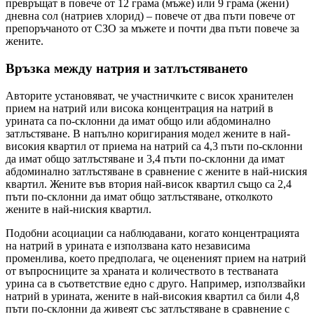
превръщат в повече от 12 грама (мъже) или 9 грама (жени)
дневна сол (натриев хлорид) – повече от два пъти повече от
препоръчаното от СЗО за мъжете и почти два пъти повече за
жените.
Връзка между натрия и затлъстяването
Авторите установяват, че участничките с висок хранителен
прием на натрий или висока концентрация на натрий в
урината са по-склонни да имат общо или абдоминално
затлъстяване. В напълно коригирания модел жените в най-
високия квартил от приема на натрий са 4,3 пъти по-склонни
да имат общо затлъстяване и 3,4 пъти по-склонни да имат
абдоминално затлъстяване в сравнение с жените в най-ниския
квартил. Жените във втория най-висок квартил също са 2,4
пъти по-склонни да имат общо затлъстяване, отколкото
жените в най-ниския квартил.
Подобни асоциации са наблюдавани, когато концентрацията
на натрий в урината е използвана като независима
променлива, което предполага, че оцененият прием на натрий
от въпросниците за храната и количеството в тестваната
урина са в съответствие едно с друго. Например, използвайки
натрий в урината, жените в най-високия квартил са били 4,8
пъти по-склонни да живеят със затлъстяване в сравнение с