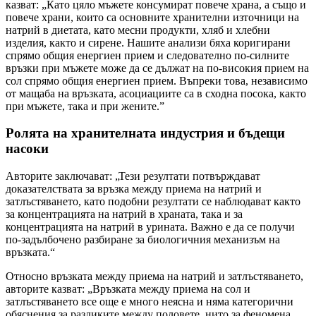
казват: „Като цяло мъжете консумират повече храна, а също и
повече храни, които са основните хранителни източници на
натрий в диетата, като месни продукти, хляб и хлебни
изделия, както и сирене. Нашите анализи бяха коригирани
спрямо общия енергиен прием и следователно по-силните
връзки при мъжете може да се дължат на по-високия прием на
сол спрямо общия енергиен прием. Въпреки това, независимо
от мащаба на връзката, асоциациите са в сходна посока, както
при мъжете, така и при жените.”
Ролята на хранителната индустрия и бъдещи
насоки
Авторите заключават: „Тези резултати потвърждават
доказателствата за връзка между приема на натрий и
затлъстяването, като подобни резултати се наблюдават както
за концентрацията на натрий в храната, така и за
концентрацията на натрий в урината. Важно е да се получи
по-задълбочено разбиране за биологичния механизъм на
връзката.“
Относно връзката между приема на натрий и затлъстяването,
авторите казват: „Връзката между приема на сол и
затлъстяването все още е много неясна и няма категорични
обяснения за разликите между половете, нито за феномена