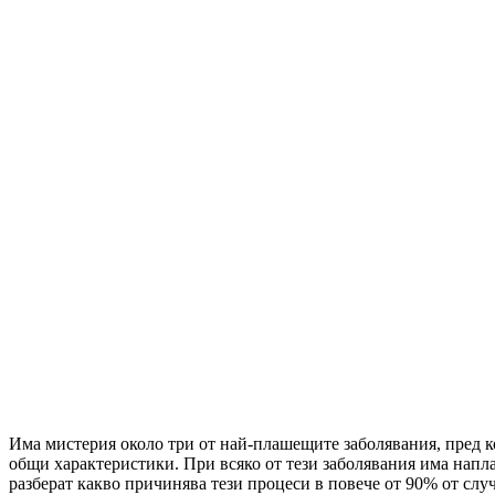
Има мистерия около три от най-плашещите заболявания, пред к
общи характеристики. При всяко от тези заболявания има напла
разберат какво причинява тези процеси в повече от 90% от случ