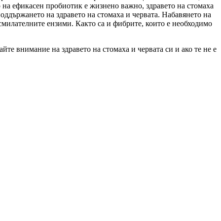
о на ефикасен пробиотик е жизнено важно, здравето на стомаха
поддържането на здравето на стомаха и червата. Набавянето на
осмилателните ензими. Както са и фибрите, които е необходимо
те внимание на здравето на стомаха и червата си и ако те не е