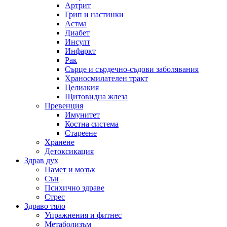
Артрит
Грип и настинки
Астма
Диабет
Инсулт
Инфаркт
Рак
Сърце и сърдечно-съдови заболявания
Храносмилателен тракт
Целиакия
Щитовидна жлеза
Превенция
Имунитет
Костна система
Стареене
Хранене
Детоксикация
Здрав дух
Памет и мозък
Сън
Психично здраве
Стрес
Здраво тяло
Упражнения и фитнес
Метаболизъм