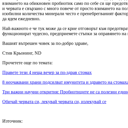
взимането на обикновен пробиотик само по себе си ще предотв
и червата е свързано с много повече от просто взимането на п
изобилни количества минерали често е пренебрегваният фактор 
да ядем ежедневно.
Най-важното е че тук може да се крие отговорът към предотврат
функционират чудесно, предприемете стъпки за оправянето на 
Вашият вътрешен човек за по-добро здраве,
Стив Крьонинг, ND
Прочетете още по темата:
Правете тези 4 неща вечер за по-здрав стомах
8 неочаквани храни подсилват имунитета и здравето на стомаха
Три важни научни открития: Пробиотиците не са полезни един
Обичай червата си, лекувай червата си, излекувай се
Източник: