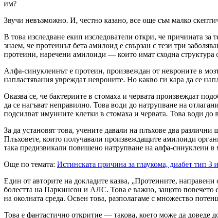
им?
Звучи невъзможно. И, честно казано, все още съм малко скепти
В това изследване екип изследователи откри, че причината за
знаем, че протеинът бета амилоид е свързан с тези три заболяв
протеини, наречени амилоиди — които имат сходна структура 
Алфа-синуклеинът е протеин, произвеждан от невроните в моз
напластявания увреждат невроните. Но какво ги кара да се нап
Оказва се, че бактериите в стомаха и червата произвеждат под
да се нагъват неправилно. Това води до натрупване на отлага
подсилват имунните клетки в стомаха и червата. Това води до в
За да установят това, учените давали на плъхове два различн
Плъховете, които получавали произвеждащите амилоиди организ
така предизвикали повишено натрупване на алфа-синуклеин в м
Още по темата:
Истинската причина за глаукома, диабет тип 3 
Един от авторите на докладите казва, „Протеините, направени 
болестта на Паркинсон и АЛС. Това е важно, защото повечето с
на околната среда. Освен това, разполагаме с множество потен
Това е фантастично откритие — такова, което може да доведе д