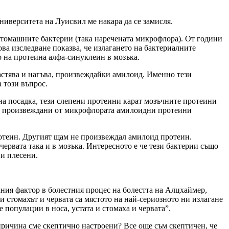
ниверситета на Луисвил ме накара да се замисля.
 стомашните бактерии (така наречената микрофлора). От години
ова изследване показва, че излагането на бактериалните
 на протеина алфа-синуклеин в мозъка.
астява и нагъва, произвеждайки амилоид. Именно тези
 този въпрос.
на посадка, тези слепени протеини карат мозъчните протеини
ези произвеждани от микрофлората амилоидни протеини
ротеин. Другият щам не произвеждал амилоид протеин.
рвата така и в мозъка. Интересното е че тези бактерии също
 и плесени.
лния фактор в болестния процес на болестта на Алцхаймер,
и стомахът и червата са мястото на най-сериозното ни излагане
 популации в носа, устата и стомаха и червата”.
 причина сме скептично настроени? Все още съм скептичен, че