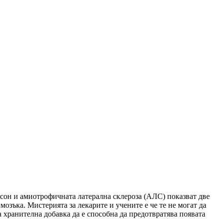
сон и амиотрофичната латерална склероза (АЛС) показват две
озъка. Мистерията за лекарите и учените е че те не могат да
а хранителна добавка да е способна да предотвратява появата