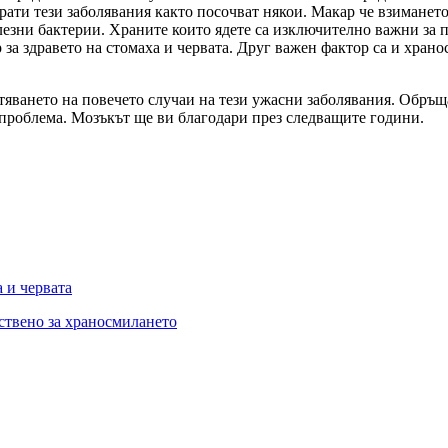
рати тези заболявания както посочват някои. Макар че взиманет
олезни бактерии. Храните които ядете са изключително важни за 
за здравето на стомаха и червата. Друг важен фактор са и хран
яването на повечето случаи на тези ужасни заболявания. Обръщай
проблема. Мозъкът ще ви благодари през следващите години.
 и червата
ствено за храносмилането