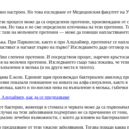
чно настроен. Но това изследване от Медицинския факултет на У
 тези процеси може да са определени протеини, произвеждани от
ания. Но така и не сме определили източника на тези протеини. Т
с тази на мозъчните протеини — може да повиши напластяването
ъка. При Паркинсон, както и при Алцхаймер, протеинът се напл
ластяват и нагъват първо на първо? Изследването даде отговор на
обни слепени протеини. И посредством процес, наречен кръстоса
ния на мозъчни протеини. Изследването също така показва, че т
ъзпаление в мозъка (и на други места в тялото).
и щама Е.коли. Единият щам произвеждал бактериален амилоид п
ми показали повишение на нивата на алфа-синуклеин, както в че
озъка, както и по-високи нива на възпаление в мозъка, гъбички
и Алцхаймер, как да се предпазваме
от бактерии, живеещи в стомаха и червата може да са първонача
лучаи на тези заболявания подчертано не са причинени от гени, 
циални лечебни възможности, с които да влияем на бактериалните
о предпазване от тези ужасни заболявания. Тогава поради каква