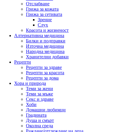
Отслабване
Грижа за кожата
Грижа за сетивата
Зрение
Слух
Красота и жизненост
Алтернативна медицина
Билки и подправки
Източна медицина
Народна медицина
Хранителни добавки
Рецепти
Рецепти за здраве
Рецепти за красота
Рецепти за дома
Хора и природа
Теми за жени
Теми за мъже
Секс и здраве
Хоби
Домашни любимци
Градината
Душа и смърт
Околна среда
Раждане/отглеждане на деца