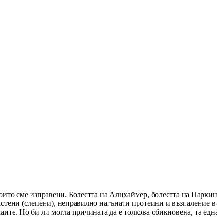
оито сме изправени. Болестта на Алцхаймер, болестта на Паркин
стени (слепени), неправилно нагънати протеини и възпаление в м
аите. Но би ли могла причината да е толкова обикновена, та едн