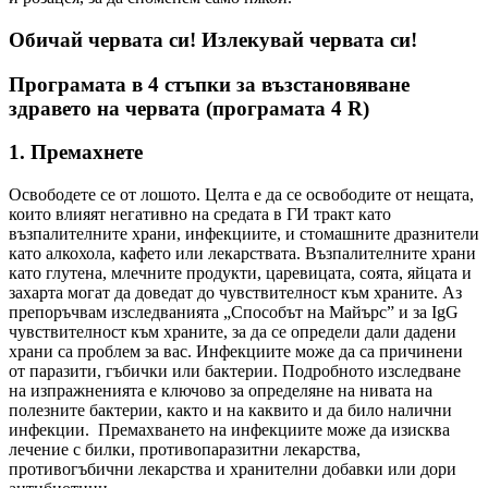
Обичай червата си! Излекувай червата си!
Програмата в 4 стъпки за възстановяване
здравето на червата (програмата 4 R)
1. Премахнете
Освободете се от лошото. Целта е да се освободите от нещата,
които влияят негативно на средата в ГИ тракт като
възпалителните храни, инфекциите, и стомашните дразнители
като алкохола, кафето или лекарствата. Възпалителните храни
като глутена, млечните продукти, царевицата, соята, яйцата и
захарта могат да доведат до чувствителност към храните. Аз
препоръчвам изследванията „Способът на Майърс” и за IgG
чувствителност към храните, за да се определи дали дадени
храни са проблем за вас. Инфекциите може да са причинени
от паразити, гъбички или бактерии. Подробното изследване
на изпражненията е ключово за определяне на нивата на
полезните бактерии, както и на каквито и да било налични
инфекции. Премахването на инфекциите може да изисква
лечение с билки, противопаразитни лекарства,
противогъбични лекарства и хранителни добавки или дори