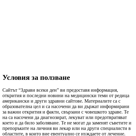
Условия за ползване
Сайтът “Здрави всеки ден” ви предоставя информация,
открития и последни новини на медицински теми от редица
американски и други здравни сайтове. Материалите са с
образователна цел и са насочени да ви държат информирани
за важни открития и факти, свързани с човешкото здраве. Те
на са насочени да диагнозират, лекуват или предотвратяват
което и да било заболяване. Те не могат да заменят съветите и
препоръките на личния ви лекар или на други специалисти в
областите, в които вие евентуално се нуждаете от лечение.