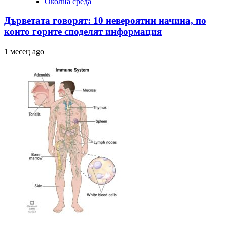
Околна среда
Дърветата говорят: 10 невероятни начина, по
които горите споделят информация
1 месец ago