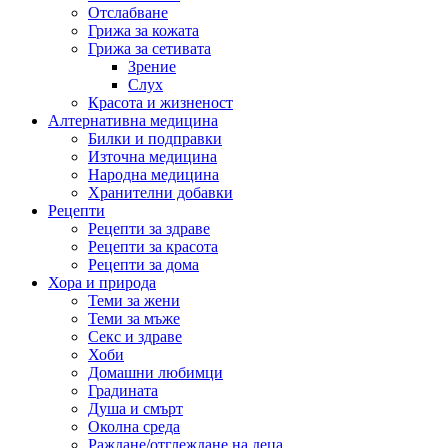
Отслабване
Грижа за кожата
Грижа за сетивата
Зрение
Слух
Красота и жизненост
Алтернативна медицина
Билки и подправки
Източна медицина
Народна медицина
Хранителни добавки
Рецепти
Рецепти за здраве
Рецепти за красота
Рецепти за дома
Хора и природа
Теми за жени
Теми за мъже
Секс и здраве
Хоби
Домашни любимци
Градината
Душа и смърт
Околна среда
Раждане/отглеждане на деца