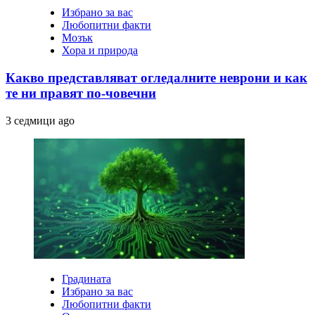
Избрано за вас
Любопитни факти
Мозък
Хора и природа
Какво представляват огледалните неврони и как
те ни правят по-човечни
3 седмици ago
Градината
Избрано за вас
Любопитни факти