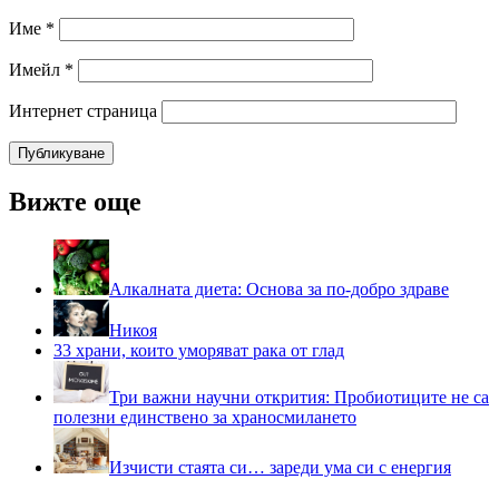
Име
*
Имейл
*
Интернет страница
Вижте още
Алкалната диета: Основа за по-добро здраве
Никоя
33 храни, които уморяват рака от глад
Три важни научни открития: Пробиотиците не са
полезни единствено за храносмилането
Изчисти стаята си… зареди ума си с енергия