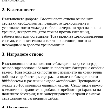
антибиотици.
2. Възстановете
Възстановете доброто. Възстановете отново основните
съставки необходими за правилното храносмилане и
усвояване, които може да са били изчерпани чрез начина на
хранене, лекарствата (като такива против киселини),
заболявания или остаряване. Това включва храносмилателни
ензими, солна киселина и жлъчни киселини, които са
необходими за доброто храносмилане.
3. Изградете отново
Възстановяването на полезните бактерии, за да се изгради
отново здравословен баланс на полезните бактерии е особено
важно. Това може да се постигне с вземането на хранителна
добавка с пробиотици, съдържаща полезни бактерии като
bifidobacteria
и различни видове
lactobacillus
. Препоръчвам
между 25-100 милиарда единици на ден. Също така е важно
вземането на хранителна добавка с пребиотици (храната на
полезните бактерии) или консумирането на храни с високо
съдържание на разтворими фибри.
4. Оздравете