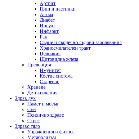
Артрит
Грип и настинки
Астма
Диабет
Инсулт
Инфаркт
Рак
Сърце и сърдечно-съдови заболявания
Храносмилателен тракт
Целиакия
Щитовидна жлеза
Превенция
Имунитет
Костна система
Стареене
Хранене
Детоксикация
Здрав дух
Памет и мозък
Сън
Психично здраве
Стрес
Здраво тяло
Упражнения и фитнес
Метаболизъм