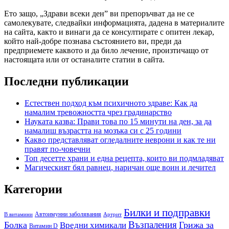
Ето защо, „Здрави всеки ден” ви препоръчват да не се
самолекувате, следвайки информацията, дадена в материалите
на сайта, както и винаги да се консултирате с опитен лекар,
който най-добре познава състоянието ви, преди да
предприемете каквото и да било лечение, произтичащо от
настоящата или от останалите статии в сайта.
Последни публикации
Естествен подход към психичното здраве: Как да
намалим тревожността чрез градинарство
Науката казва: Прави това по 15 минути на ден, за да
намалиш възрастта на мозъка си с 25 години
Какво представляват огледалните неврони и как те ни
правят по-човечни
Топ десетте храни и една рецепта, които ви подмладяват
Магическият бял равнец, наричан още воин и лечител
Категории
Билки и подправки
Автоимунни заболявания
B витамини
Артрит
Възпаления
Болка
Грижа за
Вредни химикали
Витамин D