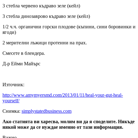
3 стебла червено къдраво зеле (кейл)
3 стебла динозаврово къдраво зеле (кейл)
1/2 ч.ч. органични горски плодове (къпини, сини боровинки и
ягоди)
2 мерителни лъжици протеини на прах.
Смесете в блендера.
Д-р Ейми Майърс
Източник:
http://www.amymyersmd.com/2013/01/11/heal-your-gut-heal-
yourself/
Снимка:
simplystatedbusiness.com
Ако статията ви харесва, молим ви да я споделите. Някъде
някой може да се нуждае именно от тази информация.
Важно