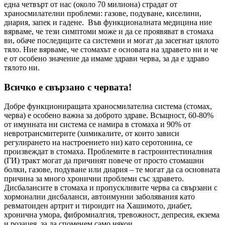
една четвърт от нас (около 70 милиона) страдат от
храносмилателни проблеми: газове, подуване, киселини,
диария, запек и гадене. Във функционалната медицина ние
вярваме, че тези симптоми може и да се проявяват в стомаха
ви, обаче последиците са системни и могат да засегнат цялото
тяло. Ние вярваме, че стомахът е основата на здравето ни и че
е от особено значение да имаме здрави черва, за да е здраво
тялото ни.
Всичко е свързано с червата!
Добре функциониращата храносмилателна система (стомах,
черва) е особено важна за доброто здраве. Всъщност, 60-80%
от имунната ни система се намира в стомаха и 90% от
невротрансмитерите (химикалите, от които зависи
регулирането на настроението ни) като серотонина, се
произвеждат в стомаха. Проблемите в гастроинтестиналния
(ГИ) тракт могат да причинят повече от просто стомашни
болки, газове, подуване или диария – те могат да са основната
причина за много хронични проблеми със здравето.
Дисбалансите в стомаха и пропускливите черва са свързани с
хормонални дисбаланси, автоимунни заболявания като
ревматоиден артрит и тироидит на Хашимото, диабет,
хронична умора, фибромиалгия, тревожност, депресия, екзема
и розацея, за да споменем само някои.