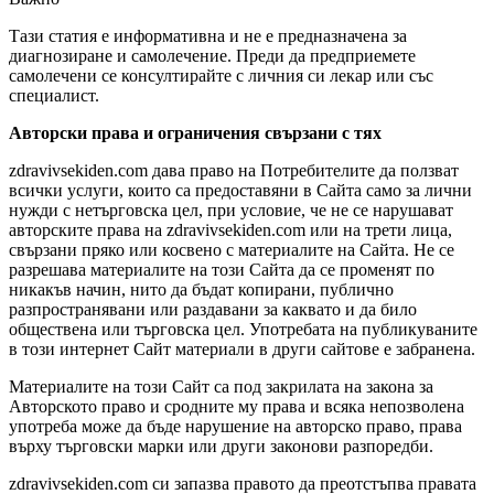
Тази статия е информативна и не е предназначена за
диагнозиране и самолечение. Преди да предприемете
самолечени се консултирайте с личния си лекар или със
специалист.
Авторски права и ограничения свързани с тях
zdravivsekiden.com дава право на Потребителите да ползват
всички услуги, които са предоставяни в Сайта само за лични
нужди с нетърговска цел, при условие, че не се нарушават
авторските права на zdravivsekiden.com или на трети лица,
свързани пряко или косвено с материалите на Сайта. Не се
разрешава материалите на този Сайта да се променят по
никакъв начин, нито да бъдат копирани, публично
разпространявани или раздавани за каквато и да било
обществена или търговска цел. Употребата на публикуваните
в този интернет Сайт материали в други сайтове е забранена.
Материалите на този Сайт са под закрилата на закона за
Авторското право и сродните му права и всяка непозволена
употреба може да бъде нарушение на авторско право, права
върху търговски марки или други законови разпоредби.
zdravivsekiden.com си запазва правото да преотстъпва правата