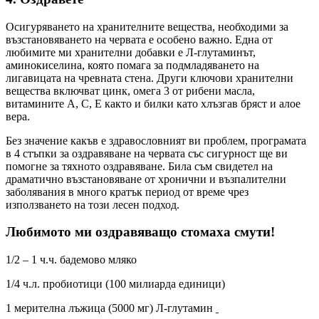
Осигуряването на хранителните вещества, необходими за
възстановяването на червата е особено важно. Една от
любимите ми хранителни добавки е Л-глутаминът,
аминокиселина, която помага за подмладяването на
лигавицата на чревната стена. Други ключови хранителни
вещества включват цинк, омега 3 от рибени масла,
витамините A, C, E както и билки като хлъзгав бряст и алое
вера.
Без значение какъв е здравословният ви проблем, програмата
в 4 стъпки за оздравяване на червата със сигурност ще ви
помогне за тяхното оздравяване. Била съм свидетел на
драматично възстановяване от хронични и възпалителни
заболявания в много кратък период от време чрез
използването на този лесен подход.
Любимото ми оздравяващо стомаха смути!
1/2 – 1 ч.ч. бадемово мляко
1/4 ч.л. пробиотици (100 милиарда единици)
1 мерителна лъжица (5000 мг) Л-глутамин