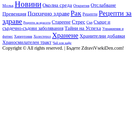
Новини
Околна среда
Отслабване
Мозък
Открития
Рак
Рецепти за
Психично здраве
Превенция
Рецепти
здраве
Стрес
Сърце и
Стареене
Сън
Рецепти за красота
сърдечно-съдови заболявания
Тайни на Успеха
Упражнения и
Хранене
Хранителни добавки
фитнес
Холестерол
Хипертония
Храносмилателен тракт
Чай или кафе
Copyright © All rights reserved.
|
Бъдете ZdraviVsekiDen.com!