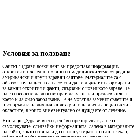
Условия за ползване
Сайтът “Здрави всеки ден” ви предоставя информация,
открития и последни новини на медицински теми от редица
американски и други здравни сайтове. Материалите са с
образователна цел и са насочени да ви държат информирани
за важни открития и факти, свързани с човешкото здраве. Те
на са насочени да диагнозират, лекуват или предотвратяват
което и да било заболяване. Те не могат да заменят съветите и
препоръките на личния ви лекар или на други специалисти в
областите, в които вие евентуално се нуждаете от лечение.
Ето защо, „Здрави всеки ден” ви препоръчват да не се
самолекувате, следвайки информацията, дадена в материалите
на сайта, както и винаги да се консултирате с опитен лекар,