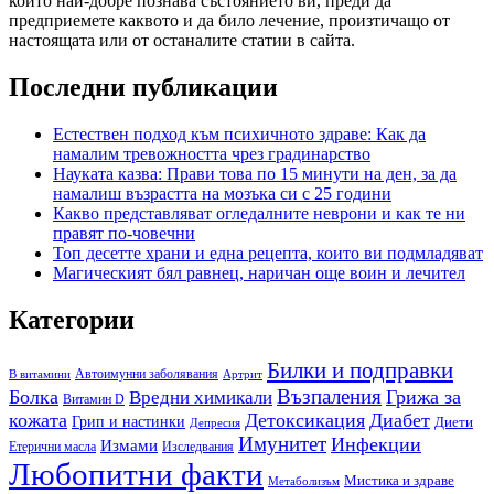
който най-добре познава състоянието ви, преди да
предприемете каквото и да било лечение, произтичащо от
настоящата или от останалите статии в сайта.
Последни публикации
Естествен подход към психичното здраве: Как да
намалим тревожността чрез градинарство
Науката казва: Прави това по 15 минути на ден, за да
намалиш възрастта на мозъка си с 25 години
Какво представляват огледалните неврони и как те ни
правят по-човечни
Топ десетте храни и една рецепта, които ви подмладяват
Магическият бял равнец, наричан още воин и лечител
Категории
Билки и подправки
Автоимунни заболявания
B витамини
Артрит
Възпаления
Болка
Грижа за
Вредни химикали
Витамин D
кожата
Детоксикация
Диабет
Грип и настинки
Диети
Депресия
Имунитет
Инфекции
Измами
Етерични масла
Изследвания
Любопитни факти
Мистика и здраве
Метаболизъм