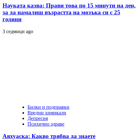
Науката казва: Прави това по 15 минути на ден,
за да намалиш възрастта на мозъка си с 25
години
3 седмици ago
Билки и подправки
Вредни химикали
Депресия
Психично здраве
Аяхуаска: Какво трябва да знаете