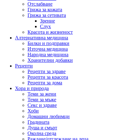
Отслабване
Грижа за кожата
Грижа за сетивата
Зрение
Слух
Красота и жизненост
Алтернативна медицина
Билки и подправки
Източна медицина
Народна медицина
Хранителни добавки
Рецепти
Рецепти за здраве
Рецепти за красота
Рецепти за дома
Хора и природа
Теми за жени
Теми за мъже
Секс и здраве
Хоби
Домашни любимци
Градината
Душа и смърт
Околна среда
Раждане/отглеждане на деца