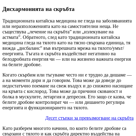
Дисхармонията на скръбта
Традиционната китайска медицина не гледа на заболяванията
или неразположенията като на самостоятелни неща. Не
съществува „лечение на скръбта” или „излекуване на
астмата”. Обратното, след като традиционната китайска
медицина гледа на тялото като на тясно свързана единица, тя
вижда „дисбаланс” във вътрешната мрежа на тялото/умът/
енергията. Тъгата и скръбта въздействат негативно на
белодробната енергия чи — или на жизнено важната енергия
на белите дробове.
Когато скърбим или тъгуваме често ни е трудно да дишаме —
а на моменти дори и да говорим. Това може да доведе до
недостатъчно поемане на свеж въздух и до снижено насищане
на кръвта с кислород. Това може да причини скованост и
болка в мускулите, летаргия и депресия. Ето защо се казва, че
белите дробове контролират чи — или дишането регулира
енергията и функционирането на тялото.
Десет стъпки за превъзмогване на скръбта
Като разберем многото начини, по които белите дробове са
свързани с тялото и как скръбта директно въздейства на