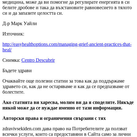
медицина, може да ви помогне да регулирате енергията в си
белите дробове и така да възстановите равновесието в тялото
си и да запазите целостта си.
Д-р Марк Уайли
Източник:
http://easyhealthoptions.com/managing-grief-ancient-practices-that-
heal/
Снимка:
Centro Descubrir
Бъдете здрави
Очаквайте още полезни статии за това как да поддържаме
здравето си, как да не остаряваме и как да се предпазваме от
болестите.
Ако статията ви харесва, молим ви да я споделите. Някъде
някой може да се нуждае именно от тази информация.
Авторски права и ограничения свързани с тях
zdravivsekiden.com дава право на Потребителите да ползват
всички услуги, които са предоставяни в Сайта само за лични