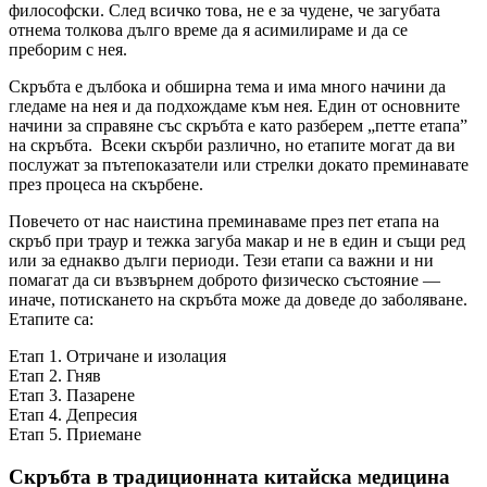
философски. След всичко това, не е за чудене, че загубата
отнема толкова дълго време да я асимилираме и да се
преборим с нея.
Скръбта е дълбока и обширна тема и има много начини да
гледаме на нея и да подхождаме към нея. Един от основните
начини за справяне със скръбта е като разберем „петте етапа”
на скръбта. Всеки скърби различно, но етапите могат да ви
послужат за пътепоказатели или стрелки докато преминавате
през процеса на скърбене.
Повечето от нас наистина преминаваме през пет етапа на
скръб при траур и тежка загуба макар и не в един и същи ред
или за еднакво дълги периоди. Тези етапи са важни и ни
помагат да си възвърнем доброто физическо състояние —
иначе, потискането на скръбта може да доведе до заболяване.
Етапите са:
Етап 1. Отричане и изолация
Етап 2. Гняв
Етап 3. Пазарене
Етап 4. Депресия
Етап 5. Приемане
Скръбта в традиционната китайска медицина