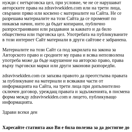
нужди с нетърговска цел, при условие, че не се нарушават
авторските права на zdravivsekiden.com или на трети лица,
свързани пряко или косвено с материалите на Сайта. Не се
разрешава материалите на този Сайта да се променят по
никакъв начин, нито да бъдат копирани, публично
разпространявани или раздавани за каквато и да било
обществена или търговска цел. Употребата на публикуваните
в този интернет Сайт материали в други сайтове е забранена.
Материалите на този Сайт са под закрилата на закона за
Авторското право и сродните му права и всяка непозволена
употреба може да бъде нарушение на авторско право, права
върху търговски марки или други законови разпоредби.
zdravivsekiden.com си запазва правото да преотстъпва правата
за публикуване на материали и всякакви части от
информацията на Сайта, на трети лица при допълнително
сключен договор, уреждащ правата и задълженията, в писмена
форма между zdravivsekiden.com и лицето, публикуващо
информацията.
Здрави всеки ден
Харесайте статията ако Ви е била полезна за да достигне до