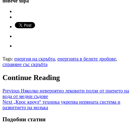
повече хора
Tags:
енергия на скръбта
,
енергията в белите дробове
,
справяне със скръбта
Continue Reading
Previous
Няколко невероятно лековити ползи от пиенето на
вода от медни съдове
Next
„Крос кроул“ техника укрепва нервната система и
развитието на мозъка
Подобни статии