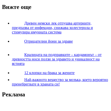
Вижте още
Древен немски лек отпушва артериите,
предпазва от инфекции, снижава холестерола и
стимулира имунната система
Отрицателни йони за здраве
Кралицата на подправките – кардамонът – от
древността носи ползи за здравето и уникалност на
ястията
12 клопки на брака за жените
Най-важното вещество за мозъка, което вероятно
пренебрегвате в храната си!
Реклама