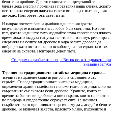
белите ви дробове. Докато издишате си представяйте, че
бялата лека енергия проминава през всяка ваша клетка, докато
негативната енергия напуска тялото ви наред с въглеродния
двуокис. Повторете това девет пъти.
И накрая поемете бавни дълбоки вдишвания докато
визуализирате изпълнената с любов бяла светлина. Но този
път, докато издишате тихо издавайте звука ссссссс през цялото
време докато въздуха напуска тялото ви. Този звук резонира с
енергията на белите ви дробове и кара белите дробове да
вибрират като по този начин освобождават заседналата в тях
енергия на скръбта. Повторете девет пъти.
Синдром на разбитото сърце: Висок риск за здравето при
внезапна загуба
Терапия на традиционната китайска медицина с храна –
начинът на хранене също играе роля в справянето със
скръбта. Според традиционната китайска медицина,
определени храни въздействат положително и отрицателно на
свързваните със скръбта бели дробове. Храните, които са
вредни за белите ви дробове са онези храни, които са влажни
по природа и следователно образуват слуз. Те засилват
скърбенето като причиняват енергията му да „засяда” в белите
дробове. Те включват захарта, прясното мляко, пържените и