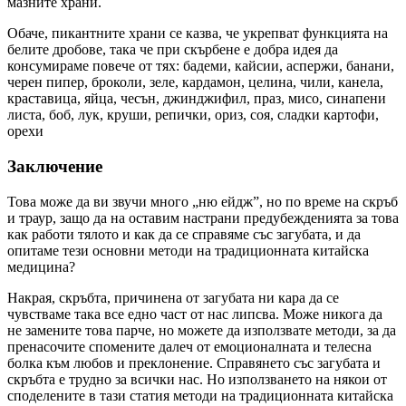
мазните храни.
Обаче, пикантните храни се казва, че укрепват функцията на
белите дробове, така че при скърбене е добра идея да
консумираме повече от тях: бадеми, кайсии, аспержи, банани,
черен пипер, броколи, зеле, кардамон, целина, чили, канела,
краставица, яйца, чесън, джинджифил, праз, мисо, синапени
листа, боб, лук, круши, репички, ориз, соя, сладки картофи,
орехи
Заключение
Това може да ви звучи много „ню ейдж”, но по време на скръб
и траур, защо да на оставим настрани предубежденията за това
как работи тялото и как да се справяме със загубата, и да
опитаме тези основни методи на традиционната китайска
медицина?
Накрая, скръбта, причинена от загубата ни кара да се
чувстваме така все едно част от нас липсва. Може никога да
не замените това парче, но можете да използвате методи, за да
пренасочите спомените далеч от емоционалната и телесна
болка към любов и преклонение. Справянето със загубата и
скръбта е трудно за всички нас. Но използването на някои от
споделените в тази статия методи на традиционната китайска