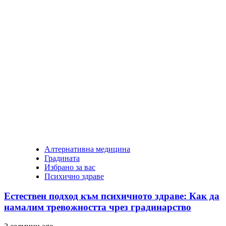
Алтернативна медицина
Градината
Избрано за вас
Психично здраве
Естествен подход към психичното здраве: Как да
намалим тревожността чрез градинарство