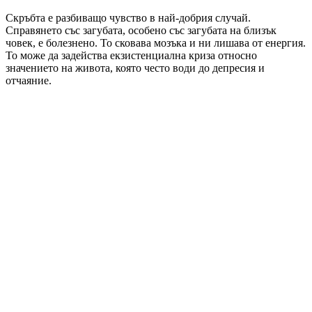
Скръбта е разбиващо чувство в най-добрия случай.
Справянето със загубата, особено със загубата на близък
човек, е болезнено. То сковава мозъка и ни лишава от енергия.
То може да задейства екзистенциална криза относно
значението на живота, която често води до депресия и
отчаяние.