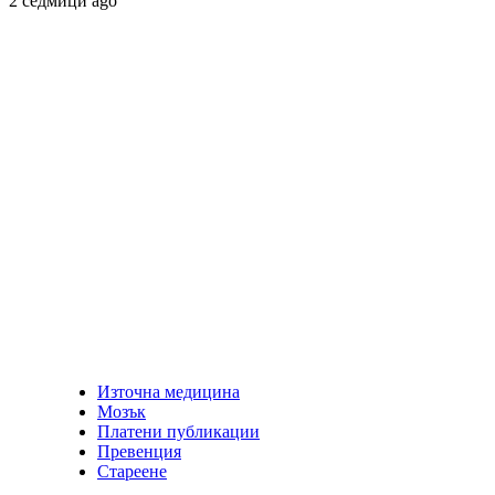
2 седмици ago
Източна медицина
Мозък
Платени публикации
Превенция
Стареене