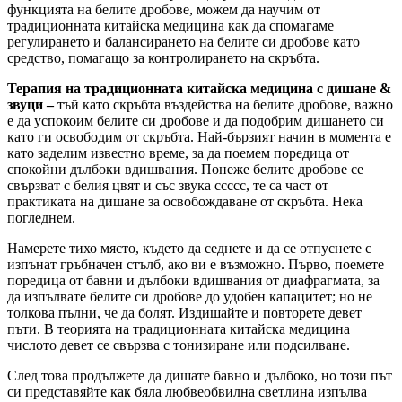
функцията на белите дробове, можем да научим от
традиционната китайска медицина как да спомагаме
регулирането и балансирането на белите си дробове като
средство, помагащо за контролирането на скръбта.
Терапия на традиционната китайска медицина с дишане &
звуци –
тъй като скръбта въздейства на белите дробове, важно
е да успокоим белите си дробове и да подобрим дишането си
като ги освободим от скръбта. Най-бързият начин в момента е
като заделим известно време, за да поемем поредица от
спокойни дълбоки вдишвания. Понеже белите дробове се
свързват с белия цвят и със звука ссссс, те са част от
практиката на дишане за освобождаване от скръбта. Нека
погледнем.
Намерете тихо място, където да седнете и да се отпуснете с
изпънат гръбначен стълб, ако ви е възможно. Първо, поемете
поредица от бавни и дълбоки вдишвания от диафрагмата, за
да изпълвате белите си дробове до удобен капацитет; но не
толкова пълни, че да болят. Издишайте и повторете девет
пъти. В теорията на традиционната китайска медицина
числото девет се свързва с тонизиране или подсилване.
След това продължете да дишате бавно и дълбоко, но този път
си представяйте как бяла любвеобвилна светлина изпълва