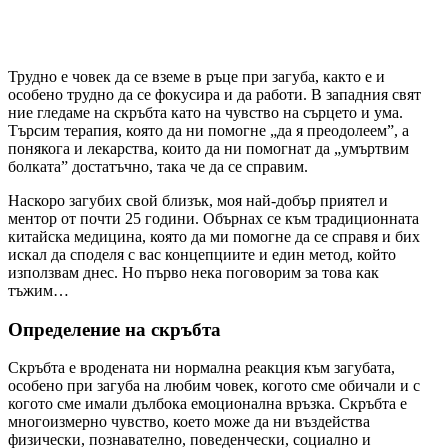
Трудно е човек да се вземе в ръце при загуба, както е и
особено трудно да се фокусира и да работи. В западния свят
ние гледаме на скръбта като на чувство на сърцето и ума.
Търсим терапия, която да ни помогне „да я преодолеем”, а
понякога и лекарства, които да ни помогнат да „умъртвим
болката” достатъчно, така че да се справим.
Наскоро загубих свой близък, моя най-добър приятел и
ментор от почти 25 години. Обърнах се към традиционната
китайска медицина, която да ми помогне да се справя и бих
искал да споделя с вас концепциите и един метод, който
използвам днес. Но първо нека поговорим за това как
тъжим…
Определение на скръбта
Скръбта е вродената ни нормална реакция към загубата,
особено при загуба на любим човек, когото сме обичали и с
когото сме имали дълбока емоционална връзка. Скръбта е
многоизмерно чувство, което може да ни въздейства
физически, познавателно, поведенчески, социално и