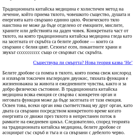
Традиционната китайска медицина е холистичен метод на
лечение, който приема тялото, човешкото същество, душата и
енергията като свързано единно цяло. Физическото тяло
наистина не може да бъде отделено от емоциите, мислите,
храните или действията на даден човек. Конкретната част от
тялото, на която традиционната китайска медицина гледа като
на засегната от скръбта са белите дробове — които са
свързани с белия цвят. Сезонът есен, пикантните храни и
звукът ссссссссссс също се свързват със скръбта.
Съществува ли смъртта? Нова теория казва ‘Не’
Белите дробове са помпа в тялото, която поема свеж кислород
и изхвърля токсичен въглероден двуокис, тяхната функция е
жизненоважна за живота и ежедневните чувства, както и за
добро физическо състояние. В традиционната китайска
медицина всяка емоция се свързва с конкретен орган и
неговата функция може да бъде засегната от тази емоция.
Освен това, всеки орган има съответстващ му друг орган, като
двата са свързани посредством конкретното време когато
енергията се движи през тялото в непрестанен поток в
рамките на ежедневен цикъл. Следователно, според теорията
на традиционната китайска медицина, белите дробове се
асоциират със скръб и тъга и са свързани с дебелото черво.