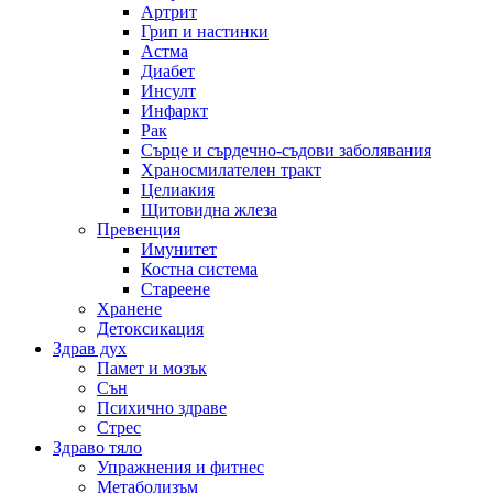
Артрит
Грип и настинки
Астма
Диабет
Инсулт
Инфаркт
Рак
Сърце и сърдечно-съдови заболявания
Храносмилателен тракт
Целиакия
Щитовидна жлеза
Превенция
Имунитет
Костна система
Стареене
Хранене
Детоксикация
Здрав дух
Памет и мозък
Сън
Психично здраве
Стрес
Здраво тяло
Упражнения и фитнес
Метаболизъм