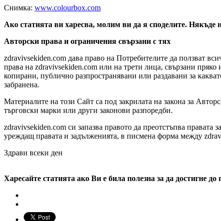
Снимка:
www.colourbox.com
Ако статията ви харесва, молим ви да я споделите. Някъде
Авторски права и ограничения свързани с тях
zdravivsekiden.com дава право на Потребителите да ползват вси
права на zdravivsekiden.com или на трети лица, свързани пряко
копирани, публично разпространявани или раздавани за каквато
забранена.
Материалите на този Сайт са под закрилата на закона за Автор
търговски марки или други законови разпоредби.
zdravivsekiden.com си запазва правото да преотстъпва правата
уреждащ правата и задълженията, в писмена форма между zdra
Здрави всеки ден
Харесайте статията ако Ви е била полезна за да достигне до 