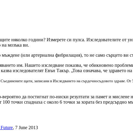
ащите няколко години? Измерете си пулса. Изследователите от у
 на мозъка ви.
о мъждене (или артериална фибрилация), то не само сърцето ви с
ряването им. Нашето изследване показва, че обикновено проблеми
азва изследователят Евън Такър. „Това означава, че здравето на 
 Съединените щати, записани в Изследването на сърдечносъдовото здраве. От 
-вероятно да постигнат по-ниски резултати за памет и мислене н
от 100 точки спаднаха с около 6 точки за хората без предсърдно 
 Future
, 7 June 2013