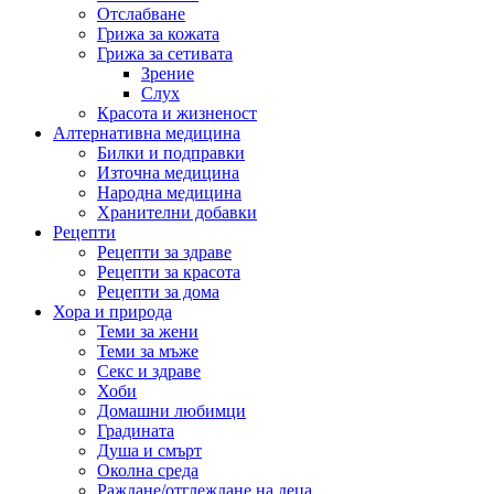
Отслабване
Грижа за кожата
Грижа за сетивата
Зрение
Слух
Красота и жизненост
Алтернативна медицина
Билки и подправки
Източна медицина
Народна медицина
Хранителни добавки
Рецепти
Рецепти за здраве
Рецепти за красота
Рецепти за дома
Хора и природа
Теми за жени
Теми за мъже
Секс и здраве
Хоби
Домашни любимци
Градината
Душа и смърт
Околна среда
Раждане/отглеждане на деца