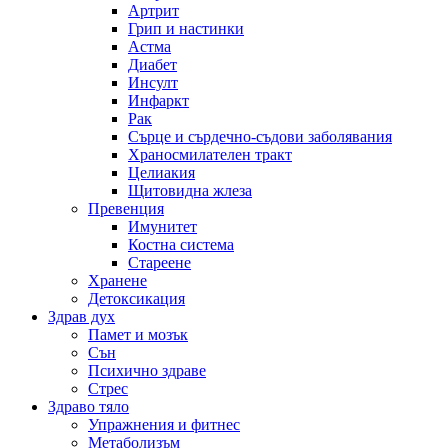
Артрит
Грип и настинки
Астма
Диабет
Инсулт
Инфаркт
Рак
Сърце и сърдечно-съдови заболявания
Храносмилателен тракт
Целиакия
Щитовидна жлеза
Превенция
Имунитет
Костна система
Стареене
Хранене
Детоксикация
Здрав дух
Памет и мозък
Сън
Психично здраве
Стрес
Здраво тяло
Упражнения и фитнес
Метаболизъм