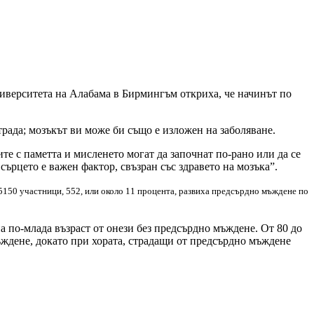
ниверситета на Алабама в Бирмингъм откриха, че начинът по
трада; мозъкът ви може би също е изложен на заболяване.
те с паметта и мисленето могат да започнат по-рано или да се
сърцето е важен фактор, свъзран със здравето на мозъка”.
5150 участници, 552, или около 11 процента, развиха предсърдно мъждене по
а по-млада възраст от онези без предсърдно мъждене. От 80 до
мъждене, докато при хората, страдащи от предсърдно мъждене