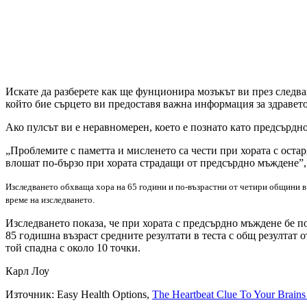
Искате да разберете как ще фунционира мозъкът ви през следв
който бие сърцето ви предоставя важна информация за здравето
Ако пулсът ви е неравномерен, което е познато като предсърдн
„Проблемите с паметта и мисленето са чести при хората с оста
влошат по-бързо при хората страдащи от предсърдно мъждене”, к
Изследването обхваща хора на 65 години и по-възрастни от четири общини в
време на изследването.
Изследването показа, че при хората с предсърдно мъждене бе по
85 годишна възраст средните резултати в теста с общ резултат 
той спадна с около 10 точки.
Карл Лоу
Източник: Easy Health Options,
The Heartbeat Clue To Your Brains