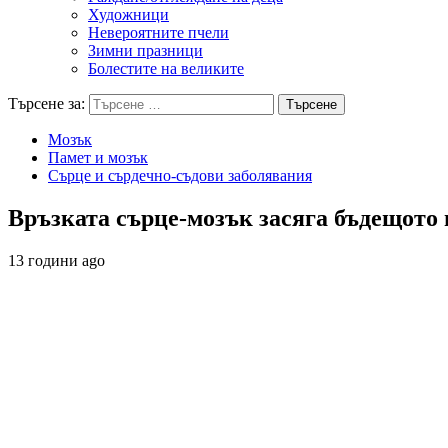
Художници
Невероятните пчели
Зимни празници
Болестите на великите
Търсене за:
Мозък
Памет и мозък
Сърце и сърдечно-съдови заболявания
Връзката сърце-мозък засяга бъдещото 
13 години ago