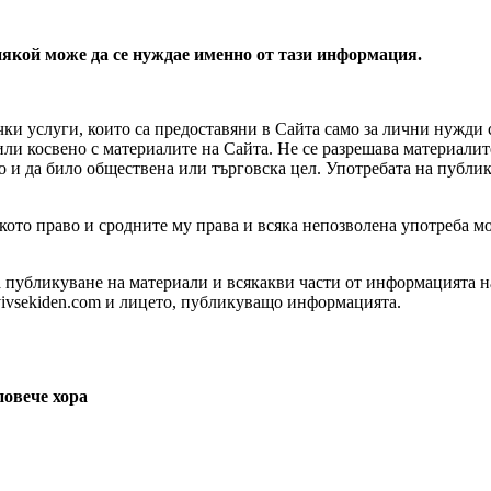
 някой може да се нуждае именно от тази информация.
чки услуги, които са предоставяни в Сайта само за лични нужди 
 или косвено с материалите на Сайта. Не се разрешава материалит
 и да било обществена или търговска цел. Употребата на публик
ското право и сродните му права и всяка непозволена употреба м
 за публикуване на материали и всякакви части от информацията 
vivsekiden.com и лицето, публикуващо информацията.
повече хора