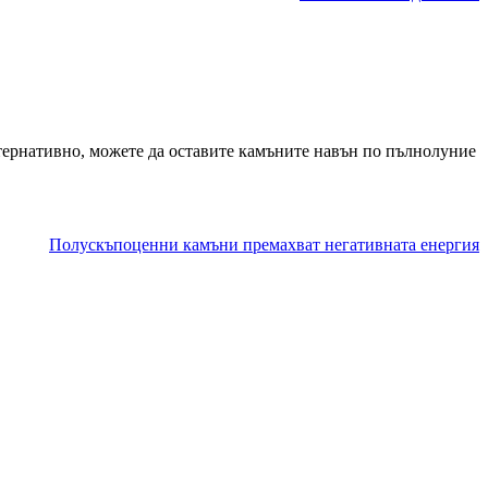
алтернативно, можете да оставите камъните навън по пълнолуние
Полускъпоценни камъни премахват негативната енергия