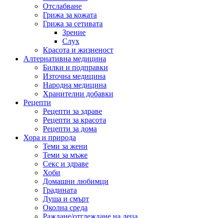
Отслабване
Грижа за кожата
Грижа за сетивата
Зрение
Слух
Красота и жизненост
Алтернативна медицина
Билки и подправки
Източна медицина
Народна медицина
Хранителни добавки
Рецепти
Рецепти за здраве
Рецепти за красота
Рецепти за дома
Хора и природа
Теми за жени
Теми за мъже
Секс и здраве
Хоби
Домашни любимци
Градината
Душа и смърт
Околна среда
Раждане/отглеждане на деца