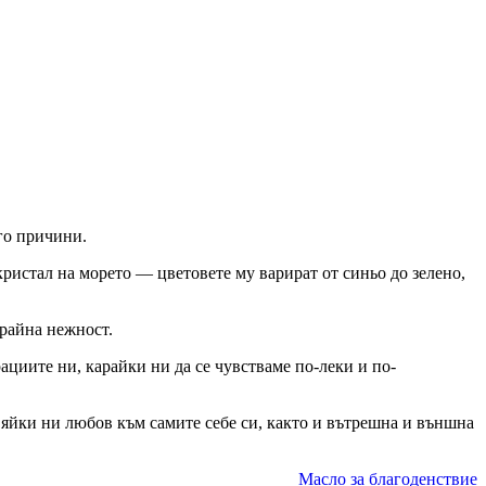
ого причини.
кристал на морето — цветовете му варират от синьо до зелено,
крайна нежност.
циите ни, карайки ни да се чувстваме по-леки и по-
вяйки ни любов към самите себе си, както и вътрешна и външна
Масло за благоденствие