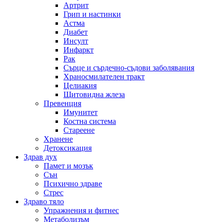
Артрит
Грип и настинки
Астма
Диабет
Инсулт
Инфаркт
Рак
Сърце и сърдечно-съдови заболявания
Храносмилателен тракт
Целиакия
Щитовидна жлеза
Превенция
Имунитет
Костна система
Стареене
Хранене
Детоксикация
Здрав дух
Памет и мозък
Сън
Психично здраве
Стрес
Здраво тяло
Упражнения и фитнес
Метаболизъм