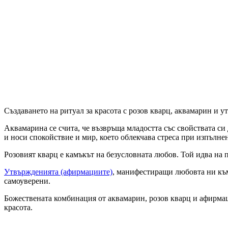
Създаването на ритуал за красота с розов кварц, аквамарин и 
Аквамарина се счита, че възвръща младостта със свойствата си 
и носи спокойствие и мир, което облекчава стреса при изпълнен
Розовият кварц е камъкът на безусловната любов. Той идва на 
Утвържденията (афирмациите)
, манифестиращи любовта ни към
самоуверени.
Божествената комбинация от аквамарин, розов кварц и афирмац
красота.