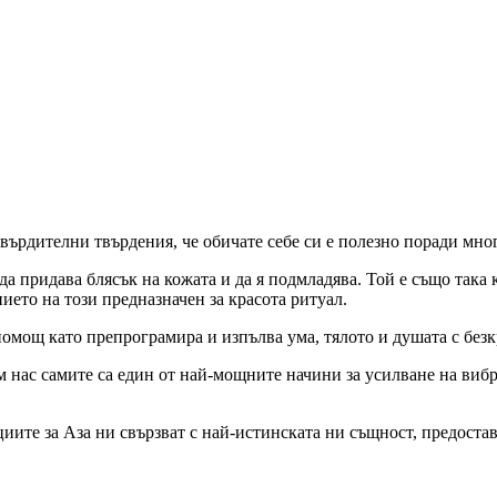
утвърдителни твърдения, че обичате себе си e полезно поради мн
да придава блясък на кожата и да я подмладява. Той е също така 
ието на този предназначен за красота ритуал.
помощ като препрограмира и изпълва ума, тялото и душата с без
 нас самите са един от най-мощните начини за усилване на вибра
иите за Аза ни свързват с най-истинската ни същност, предоста