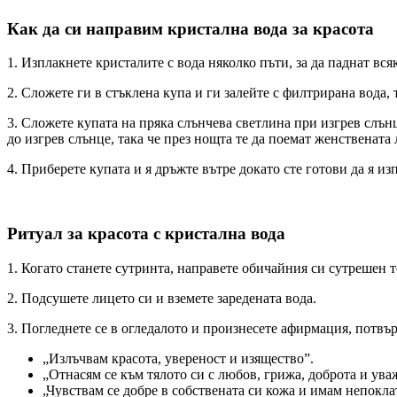
Как да си направим кристална вода за красота
1. Изплакнете кристалите с вода няколко пъти, за да паднат вс
2. Сложете ги в стъклена купа и ги залейте с филтрирана вода, т
3. Сложете купата на пряка слънчева светлина при изгрев слън
до изгрев слънце, така че през нощта те да поемат женствената
4. Приберете купата и я дръжте вътре докато сте готови да я из
Ритуал за красота с кристална вода
1. Когато станете сутринта, направете обичайния си сутрешен т
2. Подсушете лицето си и вземете заредената вода.
3. Погледнете се в огледалото и произнесете афирмация, потвъ
„Излъчвам красота, увереност и изящество”.
„Отнасям се към тялото си с любов, грижа, доброта и ува
„Чувствам се добре в собствената си кожа и имам непоклат