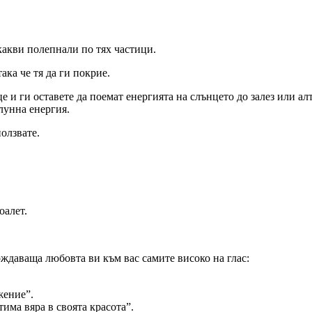
якакви полепнали по тях частици.
ака че тя да ги покрие.
це и ги оставете да поемат енергията на слънцето до залез или 
 лунна енергия.
ползвате.
оалет.
рждаваща любовта ви към вас самите високо на глас:
жение”.
има вяра в своята красота”.