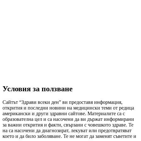
Условия за ползване
Сайтът “Здрави всеки ден” ви предоставя информация,
открития и последни новини на медицински теми от редица
американски и други здравни сайтове. Материалите са с
образователна цел и са насочени да ви държат информирани
за важни открития и факти, свързани с човешкото здраве. Те
на са насочени да диагнозират, лекуват или предотвратяват
което и да било заболяване. Те не могат да заменят съветите и