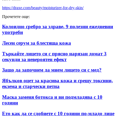
https://draxe.com/beauty/moisturizer-for-dry-skin/
Прочетете още:
Колоидно сребро за здраве, 9 полезни ежедневни
употреби
Лесен серум за блестяща кожа
Търкайте лицето си с прясно нарязан домат 3
секунди за невероятен ефект
Защо да започнем да мием лицето си с мед?
Ябълков оцет за красива кожа и срещу токсини,
екзема и старчески петна
Маска заменя ботокса и ви подмладява с 10
години
Ето как да се сдобиете с 10 години по-младо лице