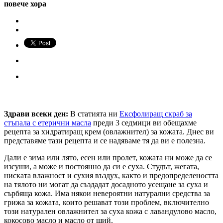
повече хора
Здрави всеки ден:
В статията ни
Ексфолиращ скраб за
стъпала с етерични масла
преди 3 седмици ви обещахме
рецепта за хидратиращ крем (овлажнител) за кожата. Днес ви
представяме тази рецепта и се надяваме тя да ви е полезна.
Дали е зима или лято, есен или пролет, кожата ни може да се
изсуши, а може и постоянно да си е суха. Студът, жегата,
ниската влажност и сухия въздух, както и предопределеността
на тялото ни могат да създадат досадното усещане за суха и
сърбяща кожа. Има някои невероятни натурални средства за
грижа за кожата, които решават този проблем, включително
този натурален овлажнител за суха кожа с лавандулово масло,
кокосово масло и масло от ший.