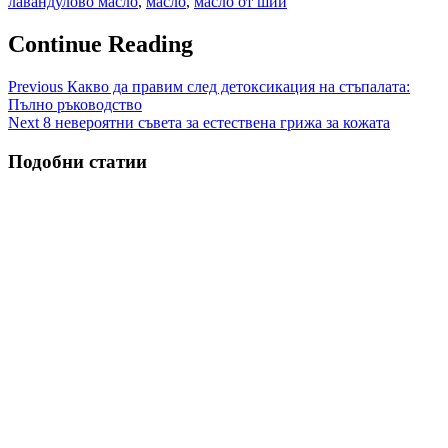
лавандулово масло
,
масло
,
масло от ший
Continue Reading
Previous
Какво да правим след детоксикация на стъпалата:
Пълно ръководство
Next
8 невероятни съвета за естествена грижа за кожата
Подобни статии