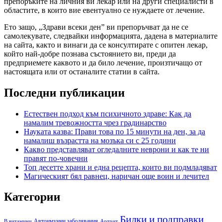
препоръките на личния ви лекар или на други специалисти в
областите, в които вие евентуално се нуждаете от лечение.
Ето защо, „Здрави всеки ден” ви препоръчват да не се
самолекувате, следвайки информацията, дадена в материалите
на сайта, както и винаги да се консултирате с опитен лекар,
който най-добре познава състоянието ви, преди да
предприемете каквото и да било лечение, произтичащо от
настоящата или от останалите статии в сайта.
Последни публикации
Естествен подход към психичното здраве: Как да
намалим тревожността чрез градинарство
Науката казва: Прави това по 15 минути на ден, за да
намалиш възрастта на мозъка си с 25 години
Какво представляват огледалните неврони и как те ни
правят по-човечни
Топ десетте храни и една рецепта, които ви подмладяват
Магическият бял равнец, наричан още воин и лечител
Категории
Билки и подправки
Автоимунни заболявания
B витамини
Артрит