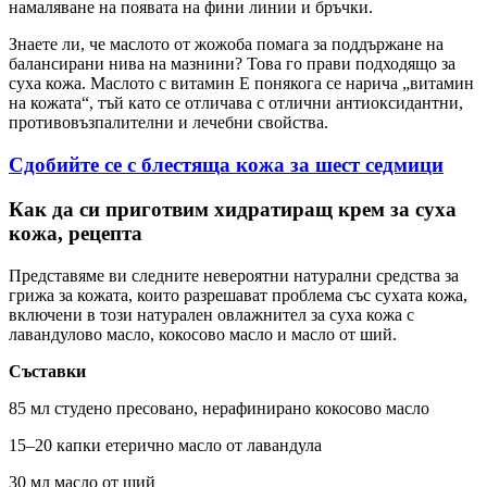
намаляване на появата на фини линии и бръчки.
Знаете ли, че маслото от жожоба помага за поддържане на
балансирани нива на мазнини? Това го прави подходящо за
суха кожа. Маслото с витамин Е понякога се нарича „витамин
на кожата“, тъй като се отличава с отлични антиоксидантни,
противовъзпалителни и лечебни свойства.
Сдобийте се с блестяща кожа за шест седмици
Как да си приготвим хидратиращ крем за суха
кожа, рецепта
Представяме ви следните невероятни натурални средства за
грижа за кожата, които разрешават проблема със сухата кожа,
включени в този натурален овлажнител за суха кожа с
лавандулово масло, кокосово масло и масло от ший.
Съставки
85 мл студено пресовано, нерафинирано кокосово масло
15–20 капки етерично масло от лавандула
30 мл масло от ший