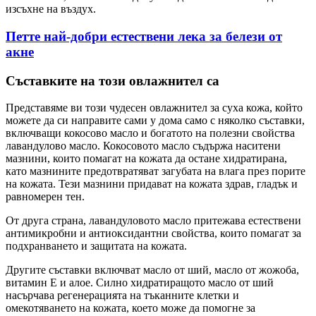
изсъхне на въздух.
Петте най-добри естествени лека за белези от
акне
Съставките на този овлажнител са
Представяме ви този чудесен овлажнител за суха кожа, който
можете да си направите сами у дома само с няколко съставки,
включващи кокосово масло и богатото на полезни свойства
лавандулово масло. Кокосовото масло съдържа наситени
мазнини, които помагат на кожата да остане хидратирана,
като мазнините предотвратяват загубата на влага през порите
на кожата. Тези мазнини придават на кожата здрав, гладък и
равномерен тен.
От друга страна, лавандуловото масло притежава естествени
антимикробни и антиоксидантни свойства, които помагат за
подхранването и защитата на кожата.
Другите съставки включват масло от ший, масло от жожоба,
витамин Е и алое. Силно хидратиращото масло от ший
насърчава регенерацията на тъканните клетки и
омекотяването на кожата, което може да помогне за