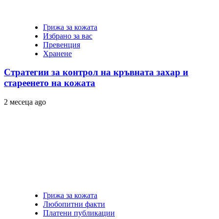
Грижа за кожата
Избрано за вас
Превенция
Хранене
Стратегии за контрол на кръвната захар и
стареенето на кожата
2 месеца ago
Грижа за кожата
Любопитни факти
Платени публикации