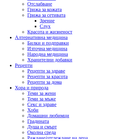
Отслабване
Грижа за кожата
Грижа за сетивата
Зрение
Слух
Красота и жизненост
Алтернативна медицина
Билки и подправки
Източна медицина
Народна медицина
Хранителни добавки
Рецепти
Рецепти за здраве
Рецепти за красота
Рецепти за дома
Хора и природа
Теми за жени
Теми за мъже
Секс и здраве
Хоби
Домашни любимци
Градината
Душа и смърт
Околна среда
Раждане/отглеждане на деца