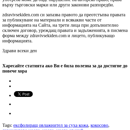
върху търговски марки или други законови разпоредби.
zdravivsekiden.com си запазва правото да преотстъпва правата
за публикуване на материали и всякакви части от
информацията на Сайта, на трети лица при допълнително
сключен договор, уреждащ правата и задълженията, в писмена
форма между zdravivsekiden.com и лицето, публикуващо
информацията.
Здрави всеки ден
Харесайте статията ако Ви е била полезна за да достигне до
повече хора
Tags:
ексфолиращ овлажнител за суха кожа
,
кокосово
,