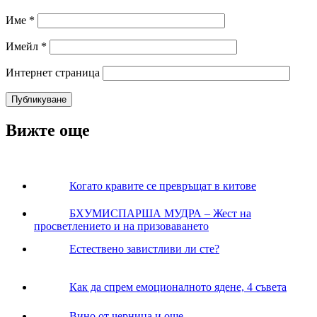
Име
*
Имейл
*
Интернет страница
Вижте още
Когато кравите се превръщат в китове
БХУМИСПАРША МУДРА – Жест на
просветлението и на призоваването
Естествено завистливи ли сте?
Как да спрем емоционалното ядене, 4 съвета
Вино от черница и още