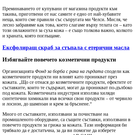
Преминаването от купувани от магазина продукти към
такива, приготвени от нас самите е едно от най-хубавите
неща, които сме правили със съпругата ми Челси. Мисля, че
лесно забравяме как това, което слагаме върху телата си – като
този овлажнител за суха кожа – е също толкова важно, колкото
и храната, която поглъщаме.
Ексфолиращ скраб за стъпала с етерични масла
Избягвайте повечето козметични продукти
Организацията
Фонд за борба с рака на гърдата
сподели как
козметичните продукти ни влияят като проникват през
кожата. „Що се отнася до козметичните продукти, ефектите от
съставките, които те съдържат, могат да проникват по-дълбоко
под кожата. Козметичната индустрия използва хиляди
синтетични химикали във всички свои продукти – от червило
и лосион, до шампоан и крем за бръснене.“
Много от съставките, използвани за почистване на
промишленото оборудване, са същите съставки, използвани в
повечето продукти за грижа за кожата. Тази информация би
трябвало да е достатъчна, за да ви помогне да изберете