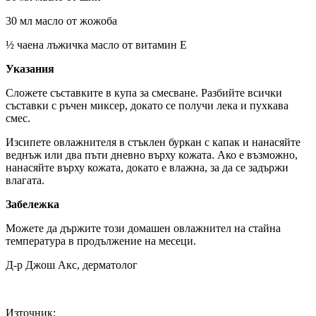
30 мл масло от жожоба
½ чаена лъжичка масло от витамин Е
Указания
Сложете съставките в купа за смесване. Разбийте всички
съставки с ръчен миксер, докато се получи лека и пухкава
смес.
Изсипете овлажнителя в стъклен буркан с капак и нанасяйте
веднъж или два пъти дневно върху кожата. Ако е възможно,
нанасяйте върху кожата, докато е влажна, за да се задържи
влагата.
Забележка
Можете да държите този домашен овлажнител на стайна
температура в продължение на месеци.
Д-р Джош Акс, дерматолог
Източник: