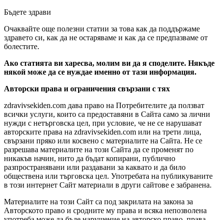
Бъдете здрави
Очаквайте още полезни статии за това как да поддържаме
здравето си, как да не остаряваме и как да се предпазваме от
болестите.
Ако статията ви харесва, молим ви да я споделите. Някъде
някой може да се нуждае именно от тази информация.
Авторски права и ограничения свързани с тях
zdravivsekiden.com дава право на Потребителите да ползват
всички услуги, които са предоставяни в Сайта само за лични
нужди с нетърговска цел, при условие, че не се нарушават
авторските права на zdravivsekiden.com или на трети лица,
свързани пряко или косвено с материалите на Сайта. Не се
разрешава материалите на този Сайта да се променят по
никакъв начин, нито да бъдат копирани, публично
разпространявани или раздавани за каквато и да било
обществена или търговска цел. Употребата на публикуваните
в този интернет Сайт материали в други сайтове е забранена.
Материалите на този Сайт са под закрилата на закона за
Авторското право и сродните му права и всяка непозволена
употреба може да бъде нарушение на авторско право, права