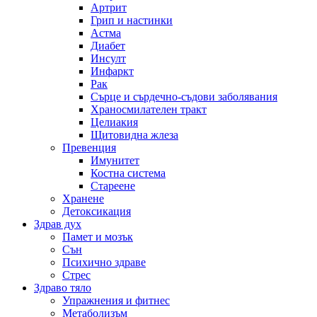
Артрит
Грип и настинки
Астма
Диабет
Инсулт
Инфаркт
Рак
Сърце и сърдечно-съдови заболявания
Храносмилателен тракт
Целиакия
Щитовидна жлеза
Превенция
Имунитет
Костна система
Стареене
Хранене
Детоксикация
Здрав дух
Памет и мозък
Сън
Психично здраве
Стрес
Здраво тяло
Упражнения и фитнес
Метаболизъм