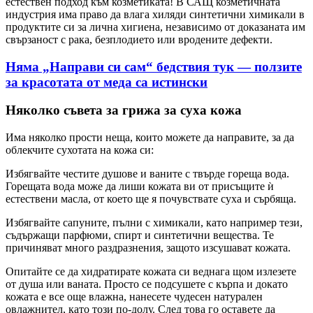
естествен подход към козметиката! В САЩ козметичната
индустрия има право да влага хиляди синтетични химикали в
продуктите си за лична хигиена, независимо от доказаната им
свързаност с рака, безплодието или вродените дефекти.
Няма „Направи си сам“ бедствия тук — ползите
за красотата от меда са истински
Няколко съвета за грижа за суха кожа
Има няколко прости неща, които можете да направите, за да
облекчите сухотата на кожа си:
Избягвайте честите душове и ваните с твърде гореща вода.
Горещата вода може да лиши кожата ви от присъщите ѝ
естествени масла, от което ще я почувствате суха и сърбяща.
Избягвайте сапуните, пълни с химикали, като например тези,
съдържащи парфюми, спирт и синтетични вещества. Те
причиняват много раздразнения, защото изсушават кожата.
Опитайте се да хидратирате кожата си веднага щом излезете
от душа или ваната. Просто се подсушете с кърпа и докато
кожата е все още влажна, нанесете чудесен натурален
овлажнител, като този по-долу. След това го оставете да