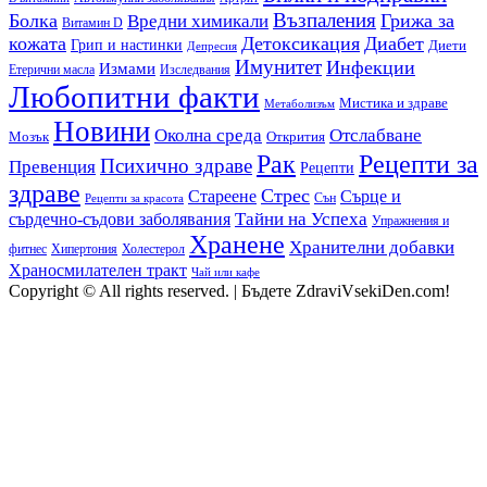
Възпаления
Болка
Грижа за
Вредни химикали
Витамин D
кожата
Детоксикация
Диабет
Грип и настинки
Диети
Депресия
Имунитет
Инфекции
Измами
Етерични масла
Изследвания
Любопитни факти
Мистика и здраве
Метаболизъм
Новини
Околна среда
Отслабване
Мозък
Открития
Рак
Рецепти за
Психично здраве
Превенция
Рецепти
здраве
Стрес
Сърце и
Стареене
Сън
Рецепти за красота
сърдечно-съдови заболявания
Тайни на Успеха
Упражнения и
Хранене
Хранителни добавки
фитнес
Холестерол
Хипертония
Храносмилателен тракт
Чай или кафе
Copyright © All rights reserved.
|
Бъдете ZdraviVsekiDen.com!