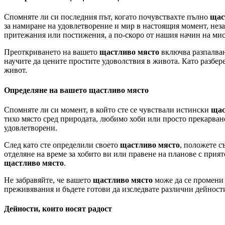
Спомняте ли си последния път, когато почувствахте пълно
щас
за намиране на удовлетворение и мир в настоящия момент, неза
притежания или постижения, а по-скоро от нашия начин на ми
Преоткриването на вашето
щастливо място
включва разпалване
научите да цените простите удоволствия в живота. Като разбер
живот.
Определяне на вашето щастливо място
Спомняте ли си момент, в който сте се чувствали истински
щас
тихо място сред природата, любимо хоби или просто прекарване
удовлетворени.
След като сте определили своето
щастливо място
, положете с
отделяне на време за хобито ви или правене на планове с прият
щастливо място
.
Не забравяйте, че вашето
щастливо място
може да се промени 
преживявания и бъдете готови да изследвате различни дейности 
Дейности, които носят радост