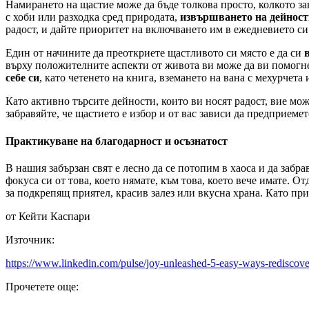
Намирането на щастие може да бъде толкова просто, колкото за
с хоби или разходка сред природата,
извършването на дейности
радост, и дайте приоритет на включването им в ежедневието си
Един от начините да преоткриете щастливото си място е да си
върху положителните аспекти от живота ви може да ви помогне
себе си
, като четенето на книга, вземането на вана с мехурчет
Като активно търсите дейности, които ви носят радост, вие мо
забравяйте, че щастието е избор и от вас зависи да предприемет
Практикуване на благодарност и осъзнатост
В нашия забързан свят е лесно да се потопим в хаоса и да забр
фокуса си от това, което нямате, към това, което вече имате. О
за подкрепящ приятел, красив залез или вкусна храна. Като пр
от Кейти Каспари
Източник:
https://www.linkedin.com/pulse/joy-unleashed-5-easy-ways-rediscov
Прочетете още: