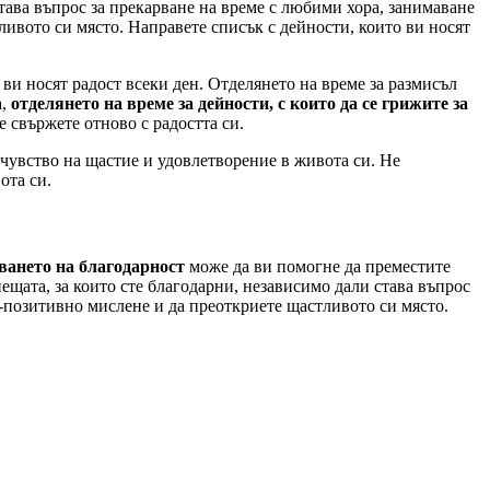
тава въпрос за прекарване на време с любими хора, занимаване
ливото си място. Направете списък с дейности, които ви носят
 ви носят радост всеки ден. Отделянето на време за размисъл
а,
отделянето на време за дейности, с които да се грижите за
е свържете отново с радостта си.
 чувство на щастие и удовлетворение в живота си. Не
ота си.
ането на благодарност
може да ви помогне да преместите
нещата, за които сте благодарни, независимо дали става въпрос
о-позитивно мислене и да преоткриете щастливото си място.