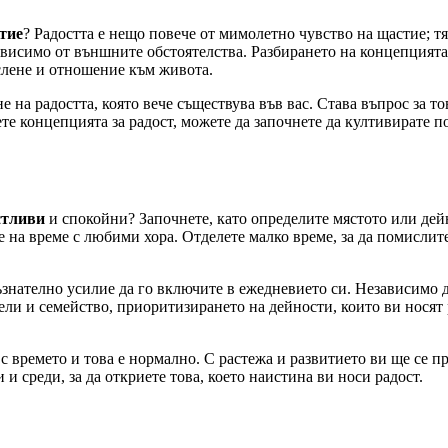
тие
? Радостта е нещо повече от мимолетно чувство на щастие; тя
висимо от външните обстоятелства. Разбирането на концепцията з
слене и отношение към живота.
 на радостта, която вече съществува във вас. Става въпрос за то
ете концепцията за радост, можете да започнете да култивирате 
тливи
и спокойни? Започнете, като определите мястото или дейн
 на време с любими хора. Отделете малко време, за да помислите
ъзнателно усилие да го включите в ежедневието си. Независимо 
ели и семейство, приоритизирането на дейности, които ви носят 
с времето и това е нормално. С растежа и развитието ви ще се п
и среди, за да откриете това, което наистина ви носи радост.