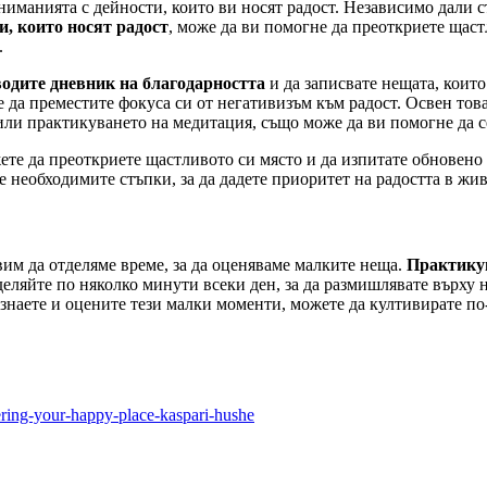
ниманията с дейности, които ви носят радост. Независимо дали с
, които носят радост
, може да ви помогне да преоткриете щаст
.
водите дневник на благодарността
и да записвате нещата, които
 да преместите фокуса си от негативизъм към радост. Освен тов
а или практикуването на медитация, също може да ви помогне да с
жете да преоткриете щастливото си място и да изпитате обновено
е необходимите стъпки, за да дадете приоритет на радостта в жив
авим да отделяме време, за да оценяваме малките неща.
Практикув
тделяйте по няколко минути всеки ден, за да размишлявате върху 
изнаете и оцените тези малки моменти, можете да култивирате п
ering-your-happy-place-kaspari-hushe