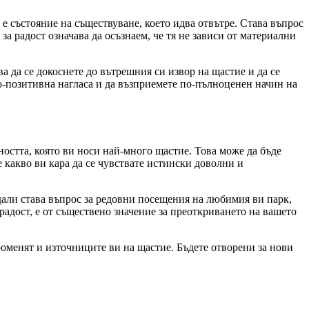
 е състояние на съществуване, което идва отвътре. Става въпрос
а радост означава да осъзнаем, че тя не зависи от материални
ва да се докоснете до вътрешния си извор на щастие и да се
по-позитивна нагласа и да възприемете по-пълноценен начин на
остта, която ви носи най-много щастие. Това може да бъде
 какво ви кара да се чувствате истински доволни и
дали става въпрос за редовни посещения на любимия ви парк,
радост, е от съществено значение за преоткриването на вашето
роменят и източниците ви на щастие. Бъдете отворени за нови