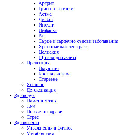
Артрит
Грип и настинки
Астма
Диабет
Инсулт
Инфаркт
Рак
Сърце и сърдечно-съдови заболявания
Храносмилателен тракт
Целиакия
Щитовидна жлеза
Превенция
Имунитет
Костна система
Стареене
Хранене
Детоксикация
Здрав дух
Памет и мозък
Сън
Психично здраве
Стрес
Здраво тяло
Упражнения и фитнес
Метаболизъм