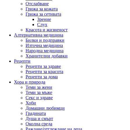
Отслабване
Грижа за кожата
Грижа за сетивата
Зрение
Слух
Красота и жизненост
Алтернативна медицина
Билки и подправки
Източна медицина
Народна медицина
Хранителни добавки
Рецепти
Рецепти за здраве
Рецепти за красота
Рецепти за дома
Хора и природа
Теми за жени
Теми за мъже
Секс и здраве
Хоби
Домашни любимци
Градината
Душа и смърт
Околна среда
Раждане/отглеждане на деца