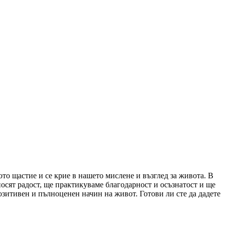
о щастие и се крие в нашето мислене и възглед за живота. В
носят радост, ще практикуваме благодарност и осъзнатост и ще
зитивен и пълноценен начин на живот. Готови ли сте да дадете