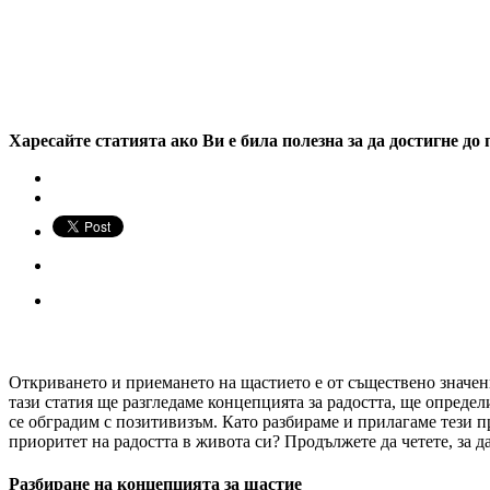
Харесайте статията ако Ви е била полезна за да достигне до 
Откриването и приемането на щастието е от съществено значен
тази статия ще разгледаме концепцията за радостта, ще опреде
се обградим с позитивизъм. Като разбираме и прилагаме тези п
приоритет на радостта в живота си? Продължете да четете, за да
Разбиране на концепцията за щастие