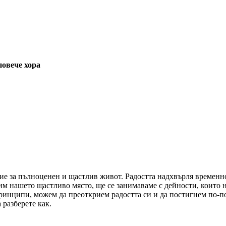
повече хора
ие за пълноценен и щастлив живот. Радостта надхвърля временнот
лим нашето щастливо място, ще се занимаваме с дейности, които 
ринципи, можем да преоткрием радостта си и да постигнем по-по
 разберете как.