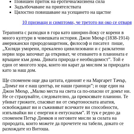
Повишен приток на еротична/жизнена сила
Задълбочаване на приятелствата
Цялостно повишаване на усещането на щастие
10 признаци и симптоми, че третото ви око се отваря
Терапията с разходки в гора като шинрин-йоку се корени в
много култури в човешката история. Джон Мюър (1838-1914)
американски природозащитник, философ и писател пише,
„Хиляди уморени, прекалено цивилизовани и с разклатени
нерви хора започват да откриват, че отиването в планината е
връщане към дома. Дивата природа е необходимост”. Той е
един от многото хора, които ни карат да мислим за природата
като за наш дом.
Ще споменем още два цитата, единият е на Маргарет Тачър,
„Домът ни е наш център, не наши граници”; и още един на
Джон Мюър, „Малко места на света са по-опасни от домът ни.
Не се страхувайте, следователно, да прекосявате планини. Те
убиват грижите, спасяват ви от смъртоносната апатия,
освобождават ви и съживяват всичките ви способности,
изпълвайки ви с енергия и ентусиазъм”. И тук е редно да
споменем Петър Димков и неговите мисли за силата на
природата, които можете да прочетете на табели, докато се
разхождате из Витоша.