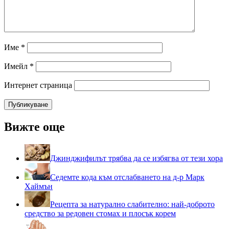
Име
*
Имейл
*
Интернет страница
Вижте още
Джинджифилът трябва да се избягва от тези хора
Седемте кода към отслабването на д-р Марк
Хаймън
Рецепта за натурално слабително: най-доброто
средство за редовен стомах и плосък корем