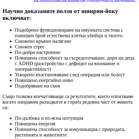
Научно доказаните ползи от шинрин-йоку
включват:
Подобрено функциониране на имунната система с
повишен брой естествени клетки убийци в тялото.
Снижено кръвно налягане
Снижен стрес
По-добро настроение
Повишена способност за съсредоточаване, дори на деца
с ADHD (разстройство с дефицит на внимание и
хиперактивност)
Ускорено възстановяване след операция или болест
Повишено енергийно ниво
Подобряване на съня
Също толкова впечатляващи са резултатите, които изпитваме
когато направим разходките в гората редовна част от живота
си:
По-дълбока и по-ясна интуиция
Повишена енергия
Повишена способност за комуникация с природата,
растенията и животните