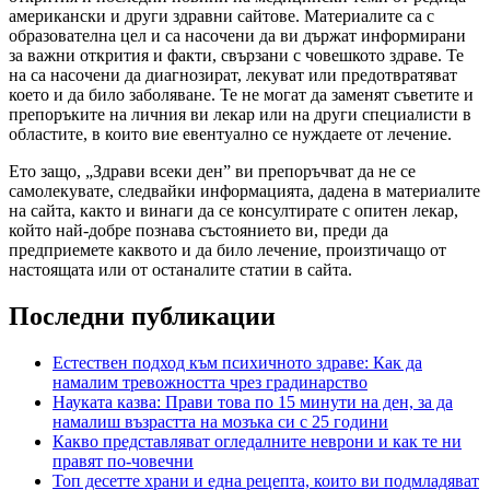
американски и други здравни сайтове. Материалите са с
образователна цел и са насочени да ви държат информирани
за важни открития и факти, свързани с човешкото здраве. Те
на са насочени да диагнозират, лекуват или предотвратяват
което и да било заболяване. Те не могат да заменят съветите и
препоръките на личния ви лекар или на други специалисти в
областите, в които вие евентуално се нуждаете от лечение.
Ето защо, „Здрави всеки ден” ви препоръчват да не се
самолекувате, следвайки информацията, дадена в материалите
на сайта, както и винаги да се консултирате с опитен лекар,
който най-добре познава състоянието ви, преди да
предприемете каквото и да било лечение, произтичащо от
настоящата или от останалите статии в сайта.
Последни публикации
Естествен подход към психичното здраве: Как да
намалим тревожността чрез градинарство
Науката казва: Прави това по 15 минути на ден, за да
намалиш възрастта на мозъка си с 25 години
Какво представляват огледалните неврони и как те ни
правят по-човечни
Топ десетте храни и една рецепта, които ви подмладяват