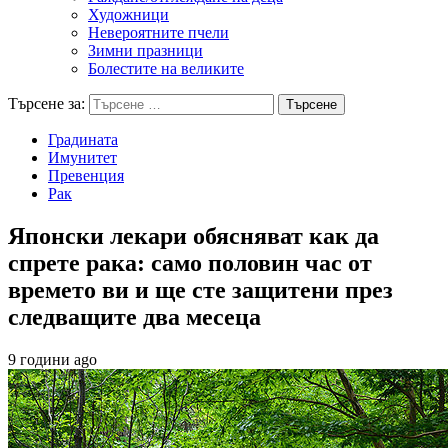
Художници
Невероятните пчели
Зимни празници
Болестите на великите
Търсене за:
Градината
Имунитет
Превенция
Рак
Японски лекари обясняват как да
спрете рака: само половин час от
времето ви и ще сте защитени през
следващите два месеца
9 години ago