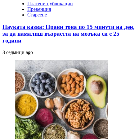
Платени публикации
Превенция
Стареене
Науката казва: Прави това по 15 минути на ден,
за да намалиш възрастта на мозъка си с 25
години
3 седмици ago