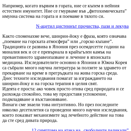
Например, когато вървим в гората, ние се къпем в нейния
естествен имунитет. Ние се гмурваме във „фитохимическата”
имунна система на гората и я поемаме в тялото си.
N-ацетил цистеинът прочиства, пази и лекува
Както споменахме вече, шинрин-йоку е фраза, която означава
„поемане на горската атмосфера” или „горско къпане”.
Традицията се развива в Япония през осемдесетте години на
миналия век и се е превърнала в крайъгълен камък на
превантивното здравеопазване и лечение в японската
медицина. Изследователите основно в Япония и Южна Корея
са събрали много научна литература за ползите за здравето от
прекарване на време в прегръдката на жива горска среда.
Днес техните изследвания помагат за изграждането на
шинрин-йоку и на горска терапия в целия свят.
Идеята е проста: ако човек просто отива сред природата и се
разхожда спокойно, това му предоставя успокоение,
подмладяване и възстановяване.
Винаги сме знаели това интуитивно. Но през последните
няколко десетилетия са проведени много научни изследвания,
които показват механизмите зад лечебното действие на това
да сте сред дивата природа.
12 симптома на атака на „свободните радикали”