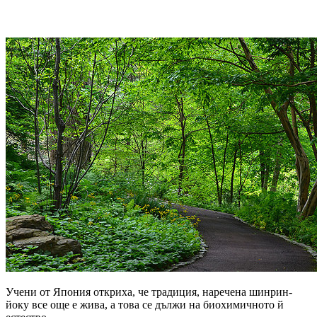
Учени от Япония откриха, че традиция, наречена шинрин-
йоку все още е жива, а това се дължи на биохимичното й