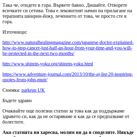
Така че, отидете в гора. Вървете бавно. Дишайте. Отворете
всичките си сетива. Това е лековитият начин на прилагане на
терапията шинрин-йоку, лечението от това, че просто сте в
гора.
Източници:
http://www.naturalhealingmagazine.com/japanese-doctor-explained-
how-to-stop-cancer-just-half-an-hour-from-your-time-and-you-will-
be-protected-in-the-next-two-months/
http://www.shinrin-yoku.org/shinrin-yoku.html
https://www.adventure-journal.com/2013/10/the-aj-list-20-inspiring-
quotes-from-john-muir/
Снимка:
parkrun UK
Бъдете здрави
Очаквайте още полезни статии за това как да поддържаме
здравето си, как да не остаряваме и как да се предпазваме от
болестите.
Ако статията ви харесва, молим ви да я споделите. Някъде