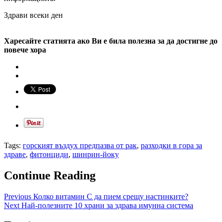
Здрави всеки ден
Харесайте статията ако Ви е била полезна за да достигне до
повече хора
Tags:
горският въздух предпазва от рак
,
разходки в гора за
здраве
,
фитонциди
,
шинрин-йоку
Continue Reading
Previous
Колко витамин С да пием срещу настинките?
Next
Най-полезните 10 храни за здрава имунна система