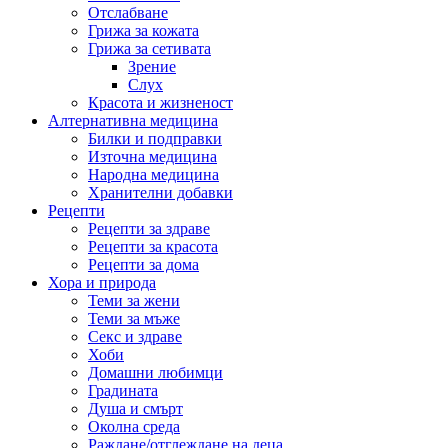
Отслабване
Грижа за кожата
Грижа за сетивата
Зрение
Слух
Красота и жизненост
Алтернативна медицина
Билки и подправки
Източна медицина
Народна медицина
Хранителни добавки
Рецепти
Рецепти за здраве
Рецепти за красота
Рецепти за дома
Хора и природа
Теми за жени
Теми за мъже
Секс и здраве
Хоби
Домашни любимци
Градината
Душа и смърт
Околна среда
Раждане/отглеждане на деца