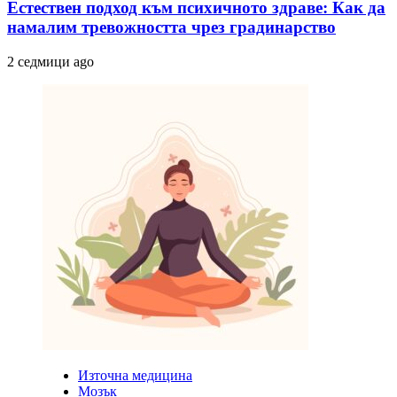
Естествен подход към психичното здраве: Как да
намалим тревожността чрез градинарство
2 седмици ago
Източна медицина
Мозък