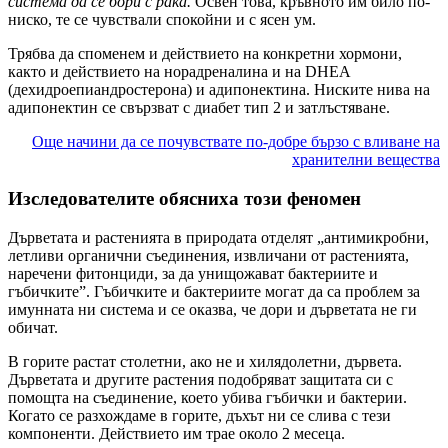
система да се бори с рака.
Освен това, кръвното им било по-
ниско, те се чувствали спокойни и с ясен ум.
Трябва да споменем и действието на конкретни хормони,
както и действието на норадреналина и на DHEA
(дехидроепиандростеронa) и адипонектина. Ниските нива на
адипонектин се свързват с диабет тип 2 и затлъстяване.
Още начини да се почувствате по-добре бързо с вливане на
хранителни вещества
Изследователите обясниха този феномен
Дърветата и растенията в природата отделят „антимикробни,
летливи органични съединения, извличани от растенията,
наречени фитонциди, за да унищожават бактериите и
гъбичките”. Гъбичките и бактериите могат да са проблем за
имунната ни система и се оказва, че дори и дърветата не ги
обичат.
В горите растат столетни, ако не и хилядолетни, дървета.
Дърветата и другите растения подобряват защитата си с
помощта на съединение, което убива гъбички и бактерии.
Когато се разхождаме в горите, дъхът ни се слива с тези
компоненти. Действието им трае около 2 месеца.