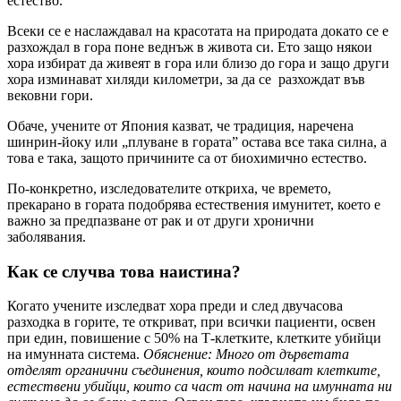
естество.
Всеки се е наслаждавал на красотата на природата докато се е
разхождал в гора поне веднъж в живота си. Ето защо някои
хора избират да живеят в гора или близо до гора и защо други
хора изминават хиляди километри, за да се разхождат във
вековни гори.
Обаче, учените от Япония казват, че традиция, наречена
шинрин-йоку или „плуване в гората” остава все така силна, а
това е така, защото причините са от биохимично естество.
По-конкретно, изследователите откриха, че времето,
прекарано в гората подобрява естествения имунитет, което е
важно за предпазване от рак и от други хронични
заболявания.
Как се случва това наистина?
Когато учените изследват хора преди и след двучасова
разходка в горите, те откриват, при всички пациенти, освен
при един, повишение с 50% на Т-клетките, клетките убийци
на имунната система.
Обяснение: Много от дърветата
отделят органични съединения, които подсилват клетките,
естествени убийци, които са част от начина на имунната ни