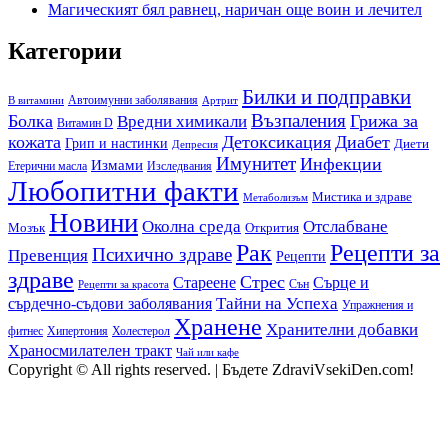
Магическият бял равнец, наричан още воин и лечител
Категории
Билки и подправки
Автоимунни заболявания
B витамини
Артрит
Възпаления
Болка
Грижа за
Вредни химикали
Витамин D
кожата
Детоксикация
Диабет
Грип и настинки
Диети
Депресия
Имунитет
Инфекции
Измами
Етерични масла
Изследвания
Любопитни факти
Мистика и здраве
Метаболизъм
Новини
Околна среда
Отслабване
Мозък
Открития
Рак
Рецепти за
Психично здраве
Превенция
Рецепти
здраве
Стрес
Сърце и
Стареене
Сън
Рецепти за красота
сърдечно-съдови заболявания
Тайни на Успеха
Упражнения и
Хранене
Хранителни добавки
фитнес
Холестерол
Хипертония
Храносмилателен тракт
Чай или кафе
Copyright © All rights reserved.
|
Бъдете ZdraviVsekiDen.com!