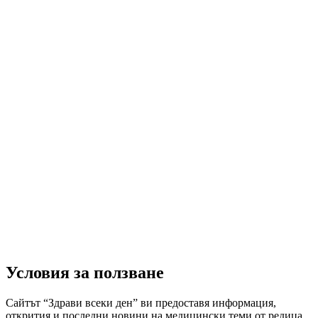
Условия за ползване
Сайтът “Здрави всеки ден” ви предоставя информация,
открития и последни новини на медицински теми от редица