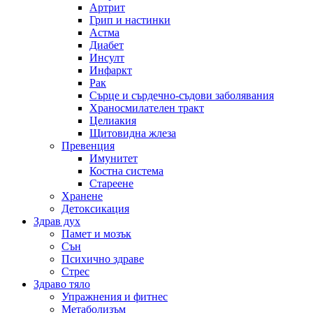
Артрит
Грип и настинки
Астма
Диабет
Инсулт
Инфаркт
Рак
Сърце и сърдечно-съдови заболявания
Храносмилателен тракт
Целиакия
Щитовидна жлеза
Превенция
Имунитет
Костна система
Стареене
Хранене
Детоксикация
Здрав дух
Памет и мозък
Сън
Психично здраве
Стрес
Здраво тяло
Упражнения и фитнес
Метаболизъм