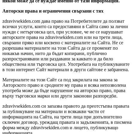
някой може да се нуждае именно от тази информация.
Авторски права и ограничения свързани с тях
zdravivsekiden.com дава право на Потребителите да ползват
всички услуги, които са предоставяни в Сайта само за лични
нужди с нетърговска цел, при условие, че не се нарушават
авторските права на zdravivsekiden.com или на трети лица,
свързани пряко или косвено с материалите на Сайта. Не се
разрешава материалите на този Сайта да се променят по
никакъв начин, нито да бъдат копирани, публично
разпространявани или раздавани за каквато и да било
обществена или търговска цел. Употребата на публикуваните
в този интернет Сайт материали в други сайтове е забранена.
Материалите на този Сайт са под закрилата на закона за
Авторското право и сродните му права и всяка непозволена
употреба може да бъде нарушение на авторско право, права
върху търговски марки или други законови разпоредби.
zdravivsekiden.com си запазва правото да преотстъпва правата
за публикуване на материали и всякакви части от
информацията на Сайта, на трети лица при допълнително
сключен договор, уреждащ правата и задълженията, в писмена
форма между zdravivsekiden.com и лицето, публикуващо
информацията.