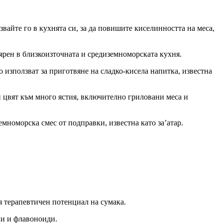
айте го в кухнята си, за да повишите киселинността на меса,
ярен в близкоизточната и средиземноморската кухня.
 използват за приготвяне на сладко-кисела напитка, известна
 и цвят към много ястия, включително гриловани меса и
емноморска смес от подправки, известна като за’атар.
я терапевтичен потенциал на сумака.
ни и флавоноиди.