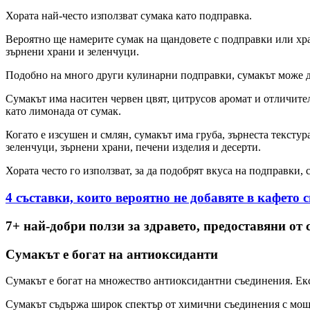
Хората най-често използват сумака като подправка.
Вероятно ще намерите сумак на щандовете с подправки или хран
зърнени храни и зеленчуци.
Подобно на много други кулинарни подправки, сумакът може да
Сумакът има наситен червен цвят, цитрусов аромат и отличител
като лимонада от сумак.
Когато е изсушен и смлян, сумакът има груба, зърнеста текстур
зеленчуци, зърнени храни, печени изделия и десерти.
Хората често го използват, за да подобрят вкуса на подправки, 
4 съставки, които вероятно не добавяте в кафето с
7+ най-добри ползи за здравето, предоставяни от
Сумакът е богат на антиоксиданти
Сумакът е богат на множество антиоксидантни съединения. Екс
Сумакът съдържа широк спектър от химични съединения с мощ