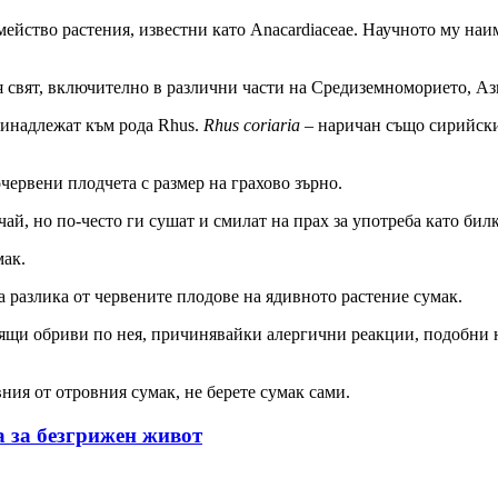
ейство растения, известни като Anacardiaceae. Научното му на
я свят, включително в различни части на Средиземноморието, Аз
ринадлежат към рода Rhus.
Rhus coriaria
– наричан също сирийски 
очервени плодчета с размер на грахово зърно.
 чай, но по-често ги сушат и смилат на прах за употреба като би
мак.
за разлика от червените плодове на ядивното растение сумак.
ящи обриви по нея, причинявайки алергични реакции, подобни н
вния от отровния сумак, не берете сумак сами.
а за безгрижен живот