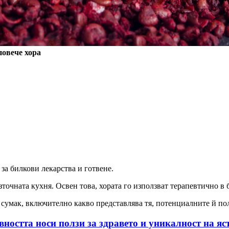
повече хора
 за билкови лекарства и готвене.
точната кухня. Освен това, хората го използват терапевтично в 
а сумак, включително какво представлява тя, потенциалните й полз
ността носи ползи за здравето и уникалност на яс