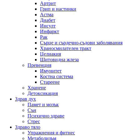
Артрит
Грип и настинки
Астма
Диабет
Инсулт
Инфаркт
Рак
Сърце и сърдечно-съдови заболявания
Храносмилателен тракт
Целиакия
Щитовидна жлеза
Превенция
Имунитет
Костна система
Стареене
Хранене
Детоксикация
Здрав дух
Памет и мозък
Сън
Психично здраве
Стрес
Здраво тяло
Упражнения и фитнес
Метаболизъм