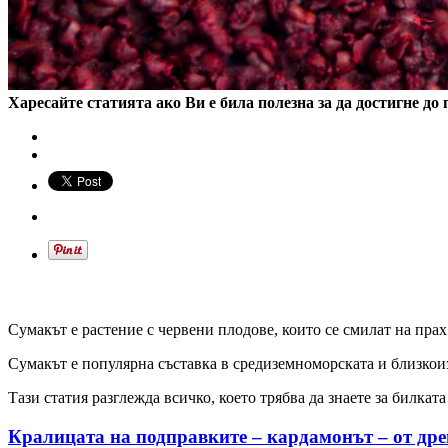
Харесайте статията ако Ви е била полезна за да достигне до 
Сумакът е растение с червени плодове, които се смилат на прах
Сумакът е популярна съставка в средиземноморската и близкоиз
Тази статия разглежда всичко, което трябва да знаете за билкат
Кралицата на подправките – кардамонът – от древ