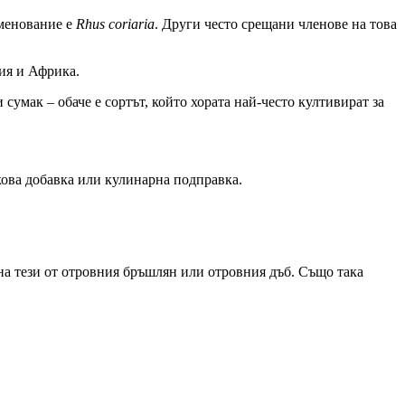
именование е
Rhus coriaria
. Други често срещани членове на това
ия и Африка.
сумак – обаче е сортът, който хората най-често култивират за
лкова добавка или кулинарна подправка.
а тези от отровния бръшлян или отровния дъб. Също така