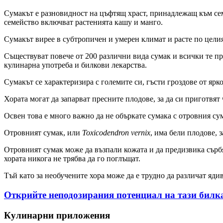
Сумакът е разновидност на цъфтящ храст, принадлежащ към сем
семейство включват растенията кашу и манго.
Сумакът вирее в субтропичен и умерен климат и расте по цели
Съществуват повече от 200 различни вида сумак и всички те п
кулинарна употреба и билкови лекарства.
Сумакът се характеризира с големите си, гъсти гроздове от ярк
Хората могат да запарват пресните плодове, за да си приготвят
Освен това е много важно да не объркате сумака с отровния су
Отровният сумак, или
Toxicodendron vernix
, има бели плодове, 
Отровният сумак може да възпали кожата и да предизвика сърб
хората никога не трябва да го поглъщат.
Тъй като за необучените хора може да е трудно да различат яди
Открийте неподозирания потенциал на тази билк
Кулинарни приложения