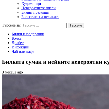
Художници
Невероятните пчели
Зимни празници
Болестите на великите
Търсене за:
Билки и подправки
Болка
Диабет
Инфекции
Чай или кафе
Билката сумак и нейните невероятни к
3 месеца ago