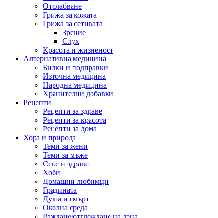
Отслабване
Грижа за кожата
Грижа за сетивата
Зрение
Слух
Красота и жизненост
Алтернативна медицина
Билки и подправки
Източна медицина
Народна медицина
Хранителни добавки
Рецепти
Рецепти за здраве
Рецепти за красота
Рецепти за дома
Хора и природа
Теми за жени
Теми за мъже
Секс и здраве
Хоби
Домашни любимци
Градината
Душа и смърт
Околна среда
Раждане/отглеждане на деца