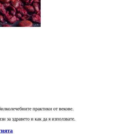
билколечебните практики от векове.
и за здравето и как да я използвате.
тията