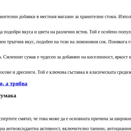
ителни добавки в местния магазин за хранителни стоки. Използв
 подобри вкуса и цвета на различни ястия. Той е особено попул
ен тръпчив вкус, подобен на този на лимоновия сок. Понякога го
а. Смленият сумак е чудесен за добавяне на киселинност, яркост
сосове и дресинги. Той е ключова съставка в класическата средиз
и, а трябва
 сумака
пертите смятат, че това може да е основната причина за широки
на антиоксидантна активност, включително танини, антоциани