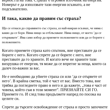
верността на това. Страхът е огромен източник на енергия.
Номерът е да използвате тази енергия осъзнато, а не
подсъзнателно.
И така, какво да правим със страха?
Що се отнася до справянето със страха, аз най-накрая осъзнах, че няма с
какво да се боря. Няма нищо за отблъскване. Няма нищо, от което ‘да се
отървавате’. Има само избор да приемете положението или да се борите с
положението.
Когато приемете страха като спътник, вие преставате да се
борите с него. Когато спрете да се борите с него, вие
преставате да го храните. И когато вече не храните тази
вихрушка от енергия, тя може да се впрегне за неща, които са
далеч по-важни за вас.
Не е необходимо да убиете страха си или ‘да се отървете от
него’. В крайна сметка, той е част от вас. Вместо това, вие
трябва да погледнете право в него и да кажете, „това е част от
човека, който съм в този момент”. ПРИЗНАЙТЕ СИ ГО.
Приемете го. И след това продължете напред по посока на
целите си.
Спрете да търсите освобождение от страха и просто започнете