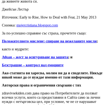
да живеете живота си.
Джейсън Лестър
Източник: Early to Rise, How to Deal with Fear, 21 May 2013
Снимка:
mujercristiana.blogspot.com
За по-успешно справяне със страха, прочетете също:
Положителното мислене: спиране на нежеланите мисли
;
както и мудрите:
Абхая – жест за осигуряване на защита
; и
Безстрашие – контрол над емоциите
Ако статията ви харесва, молим ви да я споделите. Някъде
някой може да се нуждае именно от тази информация.
Авторски права и ограничения свързани с тях
zdravivsekiden.com дава право на Потребителите да ползват
всички услуги, които са предоставяни в Сайта само за лични
нужди с нетърговска цел, при условие, че не се нарушават