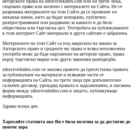
авторските права на zdravivsekiden.com или на трети лица,
свързани пряко или косвено с материалите на Сайта. Не се
разрешава материалите на този Сайта да се променят по
никакъв начин, нито да бъдат копирани, публично
разпространявани или раздавани за каквато и да било
обществена или търговска цел. Употребата на публикуваните
в този интернет Сайт материали в други сайтове е забранена.
Материалите на този Сайт са под закрилата на закона за
Авторското право и сродните му права и всяка непозволена
употреба може да бъде нарушение на авторско право, права
върху търговски марки или други законови разпоредби.
zdravivsekiden.com си запазва правото да преотстъпва правата
за публикуване на материали и всякакви части от
информацията на Сайта, на трети лица при допълнително
сключен договор, уреждащ правата и задълженията, в писмена
форма между zdravivsekiden.com и лицето, публикуващо
информацията.
Здрави всеки ден
Харесайте статията ако Ви е била полезна за да достигне до
повече хора