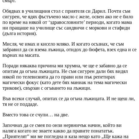
смърт.
Обядвах в училищния стол с приятеля си Дарил. Почти съм
сигурен, че ядях фъстъчено масло с желе, освен ако не е било
по време на някой от ‘здравословните’ периоди, когато мама
ни пращаше на училище със сандвичи с моркови и стафиди
(дълга история).
Мисля, че имах и кисело мляко. И когато осъзнах, че съм
забравил да си взема лъжица, отидох до бюфета, взех една и се
върнах на масата.
Поради някаква причина ми хрумна, че ще е забавно да се
опитам да огъна лъжицата. Не съм сигурен дали бях видял
някой по телевизията да го прави или пък репетирах
магически фокус (като дете бях маниак на тема магически
трикове), свързан с огъването на лъжици.
Във всеки случай, опитах се да огъна лъжицата. И не щеш ли,
тя не се поддаде.
Вместо това се счупи… на две.
Започнах да се смея по онзи нервничък начин, който ви
наляга когато не знаете какво да правите понататък.
„Приятелят” ми ме погледна и каза нещо като „Ще кажа на