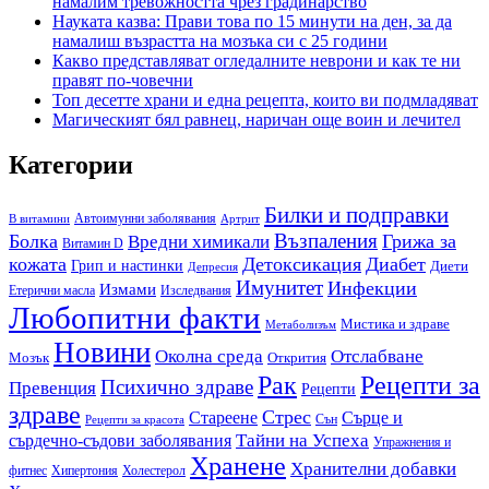
намалим тревожността чрез градинарство
Науката казва: Прави това по 15 минути на ден, за да
намалиш възрастта на мозъка си с 25 години
Какво представляват огледалните неврони и как те ни
правят по-човечни
Топ десетте храни и една рецепта, които ви подмладяват
Магическият бял равнец, наричан още воин и лечител
Категории
Билки и подправки
Автоимунни заболявания
B витамини
Артрит
Възпаления
Болка
Грижа за
Вредни химикали
Витамин D
кожата
Детоксикация
Диабет
Грип и настинки
Диети
Депресия
Имунитет
Инфекции
Измами
Етерични масла
Изследвания
Любопитни факти
Мистика и здраве
Метаболизъм
Новини
Околна среда
Отслабване
Мозък
Открития
Рак
Рецепти за
Психично здраве
Превенция
Рецепти
здраве
Стрес
Сърце и
Стареене
Сън
Рецепти за красота
сърдечно-съдови заболявания
Тайни на Успеха
Упражнения и
Хранене
Хранителни добавки
фитнес
Холестерол
Хипертония