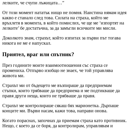
лелките, че счупи лъжицата…”
От този момент нататък нищо не помня. Наистина нямам идея
какво е станало след това. Силата на страха, който ме
връхлетя в момента, в който помислих, че ще ме ‘изпортят на
лелките’ бе достатъчна, за да замъгли всичките ми мисли.
Доколкото знам, страхът, който изпитах за първи път тогава
никога не ме е напускал.
Приятел, враг или спътник?
През годините моите взаимоотношения със страха се
промениха. Отпърво изобщо не знаех, че той управлява
живота ми.
Страхът ми от бъдещето ме възпираше да предприемам
стъпки, които трябваше да предприема и ме подтикваше да
правя други неща, които не трябваше да правя.
Страхът ме контролираше сякаш бях марионетка. Дърпаше
конците ми. Върви насам, кажи това, направи онова.
Когато пораснах, започнах да приемам страха като противник.
Нещо, с което да се боря, да контролирам, управлявам и