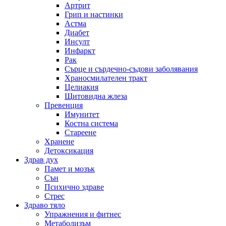
Артрит
Грип и настинки
Астма
Диабет
Инсулт
Инфаркт
Рак
Сърце и сърдечно-съдови заболявания
Храносмилателен тракт
Целиакия
Щитовидна жлеза
Превенция
Имунитет
Костна система
Стареене
Хранене
Детоксикация
Здрав дух
Памет и мозък
Сън
Психично здраве
Стрес
Здраво тяло
Упражнения и фитнес
Метаболизъм