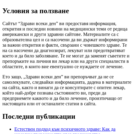
Условия за ползване
Сайтът “Здрави всеки ден” ви предоставя информация,
открития и последни новини на медицински теми от редица
американски и други здравни сайтове. Материалите са с
образователна цел и са насочени да ви държат информирани
за важни открития и факти, свързани с човешкото здраве. Те
на са насочени да диагнозират, лекуват или предотвратяват
което и да било заболяване. Те не могат да заменят съветите и
препоръките на личния ви лекар или на други специалисти в
областите, в които вие евентуално се нуждаете от лечение.
Ето защо, „Здрави всеки ден” ви препоръчват да не се
самолекувате, следвайки информацията, дадена в материалите
на сайта, както и винаги да се консултирате с опитен лекар,
който най-добре познава състоянието ви, преди да
предприемете каквото и да било лечение, произтичащо от
настоящата или от останалите статии в сайта.
Последни публикации
Естествен подход към психичното здраве: Как да