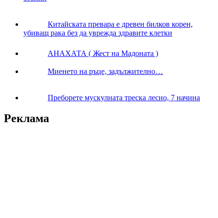
Китайската превара е древен билков корен,
убиващ рака без да уврежда здравите клетки
АНАХАТА ( Жест на Мадоната )
Миенето на ръце, задължително…
Преборете мускулната треска лесно, 7 начина
Реклама