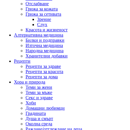
Отслабване
Грижа за кожата
Грижа за сетивата
Зрение
Слух
Красота и жизненост
Алтернативна медицина
Билки и подправки
Източна медицина
Народна медицина
Хранителни добавки
Рецепти
Рецепти за здраве
Рецепти за красота
Рецепти за дома
Хора и природа
Теми за жени
Теми за мъже
Секс и здраве
Хоби
Домашни любимци
Градината
Душа и смърт
Околна среда
Раждане/отглеждане на деца