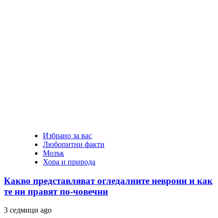
Избрано за вас
Любопитни факти
Мозък
Хора и природа
Какво представляват огледалните неврони и как
те ни правят по-човечни
3 седмици ago