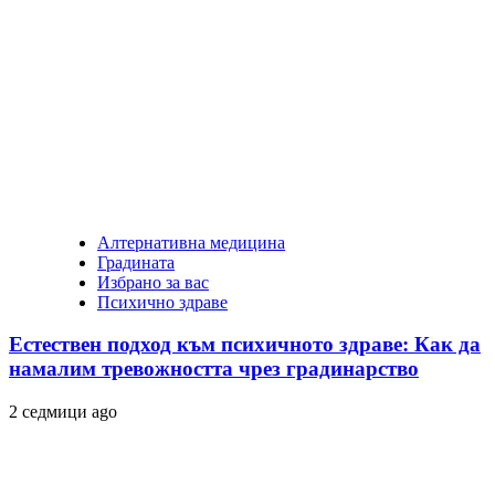
Алтернативна медицина
Градината
Избрано за вас
Психично здраве
Естествен подход към психичното здраве: Как да
намалим тревожността чрез градинарство
2 седмици ago