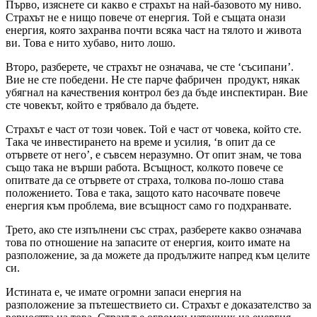
Първо, изяснете си какво е страхът на най-базовото му ниво.
Страхът не е нищо повече от енергия. Той е същата онази
енергия, която захранва почти всяка част на тялото и живота
ви. Това е нито хубаво, нито лошо.
Второ, разберете, че страхът не означава, че сте ‘съсипани’.
Вие не сте победени. Не сте парче фабричен продукт, някак
убягнал на качествения контрол без да бъде инспектиран. Вие
сте човекът, който е трябвало да бъдете.
Страхът е част от този човек. Той е част от човека, който сте.
Така че инвестирането на време и усилия, ‘в опит да се
отървете от него’, е съвсем неразумно. От опит знам, че това
също така не върши работа. Всъщност, колкото повече се
опитвате да се отървете от страха, толкова по-лошо става
положението. Това е така, защото като насочвате повече
енергия към проблема, вие всъщност само го подхранвате.
Трето, ако сте изпълнени със страх, разберете какво означава
това по отношение на запасите от енергия, които имате на
разположение, за да можете да продължите напред към целите
си.
Истината е, че имате огромни запаси енергия на
разположение за пътешествието си. Страхът е доказателство за