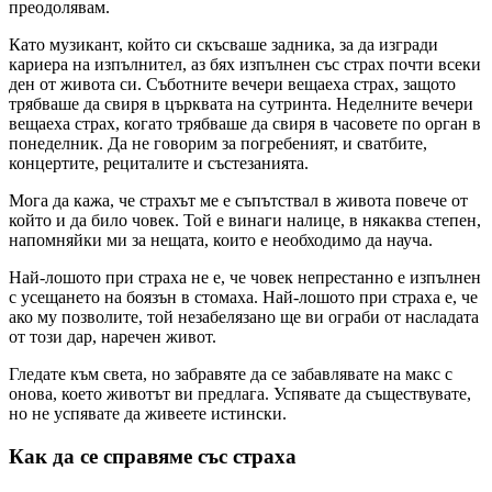
преодолявам.
Като музикант, който си скъсваше задника, за да изгради
кариера на изпълнител, аз бях изпълнен със страх почти всеки
ден от живота си. Съботните вечери вещаеха страх, защото
трябваше да свиря в църквата на сутринта. Неделните вечери
вещаеха страх, когато трябваше да свиря в часовете по орган в
понеделник. Да не говорим за погребеният, и сватбите,
концертите, рециталите и състезанията.
Мога да кажа, че страхът ме е съпътствал в живота повече от
който и да било човек. Той е винаги налице, в някаква степен,
напомняйки ми за нещата, които е необходимо да науча.
Най-лошото при страха не е, че човек непрестанно е изпълнен
с усещането на боязън в стомаха. Най-лошото при страха е, че
ако му позволите, той незабелязано ще ви ограби от насладата
от този дар, наречен живот.
Гледате към света, но забравяте да се забавлявате на макс с
онова, което животът ви предлага. Успявате да съществувате,
но не успявате да живеете истински.
Как да се справяме със страха