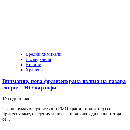
Вредни химикали
Изследвания
Новини
Хранене
Внимание, нова франкенхрана излиза на пазара
скоро: ГМО картофи
12 години ago
Сякаш нямахме достатъчно ГМО храни, от които да се
притесняваме, сведенията показват, че още една е на път да
се...