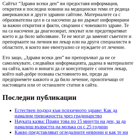
Сайтът “Здрави всеки ден” ви предоставя информация,
открития и последни новини на медицински теми от редица
американски и други здравни сайтове. Материалите са с
образователна цел и са насочени да ви държат информирани
за важни открития и факти, свързани с човешкото здраве. Те
на са насочени да диагнозират, лекуват или предотвратяват
което и да било заболяване. Те не могат да заменят съветите и
препоръките на личния ви лекар или на други специалисти в
областите, в които вие евентуално се нуждаете от лечение.
Ето защо, „Здрави всеки ден” ви препоръчват да не се
самолекувате, следвайки информацията, дадена в материалите
на сайта, както и винаги да се консултирате с опитен лекар,
който най-добре познава състоянието ви, преди да
предприемете каквото и да било лечение, произтичащо от
настоящата или от останалите статии в сайта.
Последни публикации
Естествен подход към психичното здраве: Как да
намалим тревожността чрез градинарство
Науката казва: Прави това по 15 минути на ден, за да
намалиш възрастта на мозъка си с 25 години
Какво представляват огледалните неврони и как те ни