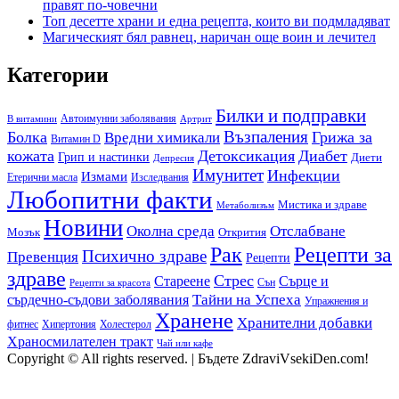
правят по-човечни
Топ десетте храни и една рецепта, които ви подмладяват
Магическият бял равнец, наричан още воин и лечител
Категории
Билки и подправки
Автоимунни заболявания
B витамини
Артрит
Възпаления
Болка
Грижа за
Вредни химикали
Витамин D
кожата
Детоксикация
Диабет
Грип и настинки
Диети
Депресия
Имунитет
Инфекции
Измами
Етерични масла
Изследвания
Любопитни факти
Мистика и здраве
Метаболизъм
Новини
Околна среда
Отслабване
Мозък
Открития
Рак
Рецепти за
Психично здраве
Превенция
Рецепти
здраве
Стрес
Сърце и
Стареене
Сън
Рецепти за красота
сърдечно-съдови заболявания
Тайни на Успеха
Упражнения и
Хранене
Хранителни добавки
фитнес
Холестерол
Хипертония
Храносмилателен тракт
Чай или кафе
Copyright © All rights reserved.
|
Бъдете ZdraviVsekiDen.com!