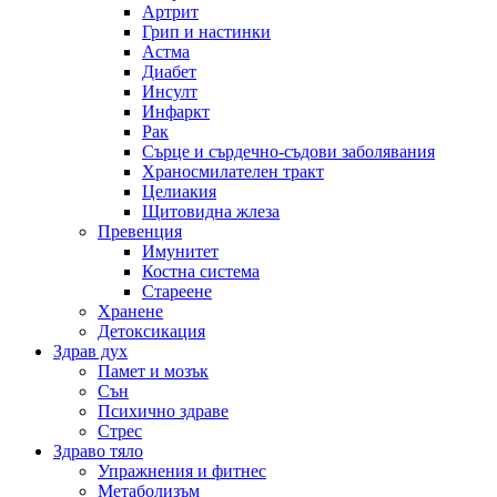
Артрит
Грип и настинки
Астма
Диабет
Инсулт
Инфаркт
Рак
Сърце и сърдечно-съдови заболявания
Храносмилателен тракт
Целиакия
Щитовидна жлеза
Превенция
Имунитет
Костна система
Стареене
Хранене
Детоксикация
Здрав дух
Памет и мозък
Сън
Психично здраве
Стрес
Здраво тяло
Упражнения и фитнес
Метаболизъм