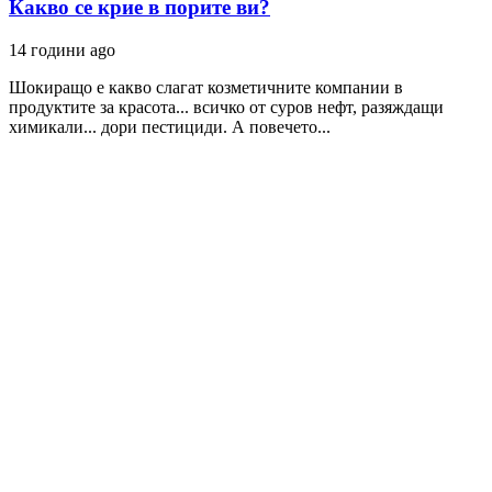
Какво се крие в порите ви?
14 години ago
Шокиращо е какво слагат козметичните компании в
продуктите за красота... всичко от суров нефт, разяждащи
химикали... дори пестициди. А повечето...