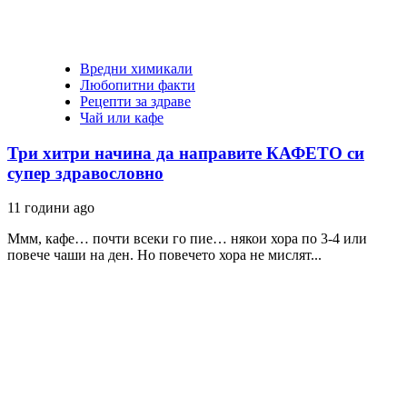
Вредни химикали
Любопитни факти
Рецепти за здраве
Чай или кафе
Три хитри начина да направите КАФЕТО си
супер здравословно
11 години ago
Ммм, кафе… почти всеки го пие… някои хора по 3-4 или
повече чаши на ден. Но повечето хора не мислят...