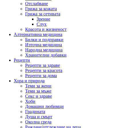
Отслабване
Грижа за кожата
Грижа за сетивата
Зрение
Слух
Красота и жизненост
Алтернативна медицина
Билки и подправки
Източна медицина
Народна медицина
Хранителни добавки
Рецепти
Рецепти за здраве
Рецепти за красота
Рецепти за дома
Хора и природа
Теми за жени
Теми за мъже
Секс и здраве
Хоби
Домашни любимци
Градината
Душа и смърт
Околна среда
Раждане/отглеждане на деца