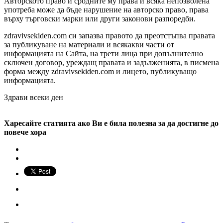
Авторското право и сродните му права и всяка непозволена
употреба може да бъде нарушение на авторско право, права
върху търговски марки или други законови разпоредби.
zdravivsekiden.com си запазва правото да преотстъпва правата
за публикуване на материали и всякакви части от
информацията на Сайта, на трети лица при допълнително
сключен договор, уреждащ правата и задълженията, в писмена
форма между zdravivsekiden.com и лицето, публикуващо
информацията.
Здрави всеки ден
Харесайте статията ако Ви е била полезна за да достигне до
повече хора