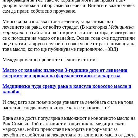
добрия възможен избор сами за себе си. Винаги е важно човек
сам да прави собствено проучване.
Много хора използват това лечение, за да спомогнат
лечението на рака, от който страдат. (В категория
Медицинска
марихуана
на сайта ни ще откриете статии за хора, излекували
се с помощта на масло от канабис. Освен това сме подготвили
още статии за други случаи на излекуване от рак с помощта на
това масло, които ще публикуваме периодично. –ЗВД)
Междувременно прочетете следните статии:
Масло от канабис излекува 3-годишно дете от левкемия
след мизерен провал на фармацевтичните лекарства
Медицинско чудо срещу рака в капсула кокосово масло и
канабис
И след като все повече хора узнават за лечебната сила на това
растение, следващият въпрос е как се използва то?
Една явно доста популярна възможност е конопеното масло на
Рик Симсън. Той е активист и защитник на медицинската
марихуана, който предоставя на хората информация за
лечебните свойства на лекарствата от конопено масло от доста