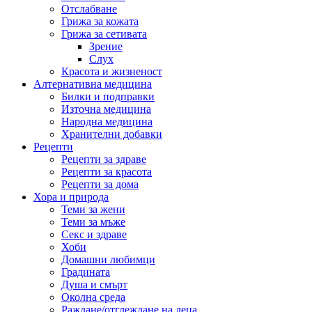
Отслабване
Грижа за кожата
Грижа за сетивата
Зрение
Слух
Красота и жизненост
Алтернативна медицина
Билки и подправки
Източна медицина
Народна медицина
Хранителни добавки
Рецепти
Рецепти за здраве
Рецепти за красота
Рецепти за дома
Хора и природа
Теми за жени
Теми за мъже
Секс и здраве
Хоби
Домашни любимци
Градината
Душа и смърт
Околна среда
Раждане/отглеждане на деца