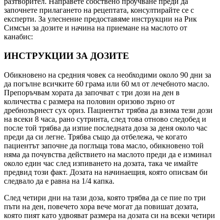
разтворител. Направете собствено проучване преди да
започнете прилагането на рецептата, консултирайте се с
експерти. За улеснение предоставяме инструкции на Рик
Симсън за дозите и начина на приемане на маслото от
канабис:
ИНСТРУКЦИИ ЗА ДОЗИТЕ
Обикновено на средния човек са необходими около 90 дни за
да погълне всичките 60 грама или 60 мл от лечебното масло.
Препоръчвам хората да започват с три дози на ден в
количества с размера на половин оризово зърно от
дребнозърнест сух ориз. Пациентът трябва да взима тези дози
на всеки 8 часа, рано сутринта, след това отново следобед и
после той трябва да изпие последната доза за деня около час
преди да си легне. Трябва също да отбележа, че когато
пациентът започне да поглъща това масло, обикновено той
няма да почувства действието на маслото преди да е изминал
около един час след изпиването на дозата, така че имайте
предвид този факт. Дозата на начинаещия, която описвам би
следвало да е равна на 1/4 капка.
След четири дни на тази доза, която трябва да се пие по три
пъти на ден, повечето хора вече могат да повишат дозата,
която пият като удвояват размера на дозата си на всеки четири