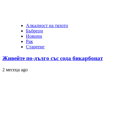
Алкалност на тялото
Бъбреци
Новини
Рак
Стареене
Живейте по-дълго със сода бикарбонат
2 месеца ago