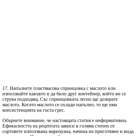
17. Напълнете пластмасова спринцовка с маслото или
използвайте какъвто и да било друг контейнер, който ви се
струва подходящ. Със спринцовката лесно ще дозирате
маслото. Когато маслото се охлади напълно, то ще има
консистенцията на гъста грес.
Обърнете внимание, че настоящата статия е информативна.
Ефикасността на рецептата зависи в голяма степен от
сортовете използвана марихуана, начина на приготвяне и вида