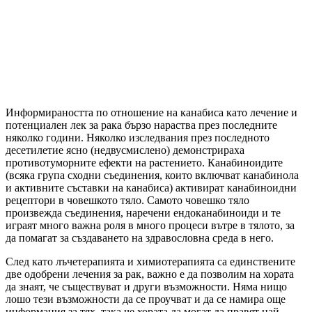
Информираността по отношение на канабиса като лечение и
потенциален лек за рака бързо нараства през последните
няколко години. Няколко изследвания през последното
десетилетие ясно (недвусмислено) демонстрираха
противотуморните ефекти на растението. Канабиноидите
(всяка група сходни съединения, които включват канабинола
и активните съставки на канабиса) активират канабиноидни
рецептори в човешкото тяло. Самото човешко тяло
произвежда съединения, наречени ендоканабиноиди и те
играят много важна роля в много процеси вътре в тялото, за
да помагат за създаването на здравословна среда в него.
След като лъчетерапията и химиотерапията са единствените
две одобрени лечения за рак, важно е да позволим на хората
да знаят, че съществуват и други възможности. Няма нищо
лошо тези възможности да се проучват и да се намира още
информация за тях, така че хората да могат да правят най-