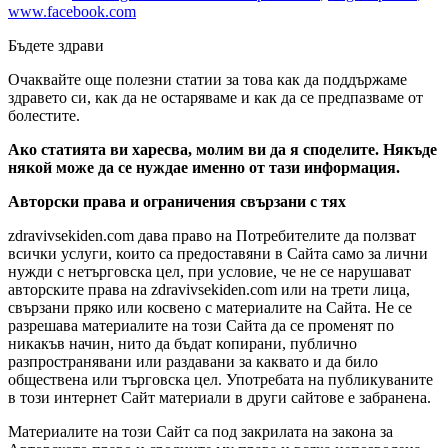
www.facebook.com
Бъдете здрави
Очаквайте още полезни статии за това как да поддържаме
здравето си, как да не остаряваме и как да се предпазваме от
болестите.
Ако статията ви харесва, молим ви да я споделите. Някъде
някой може да се нуждае именно от тази информация.
Авторски права и ограничения свързани с тях
zdravivsekiden.com дава право на Потребителите да ползват
всички услуги, които са предоставяни в Сайта само за лични
нужди с нетърговска цел, при условие, че не се нарушават
авторските права на zdravivsekiden.com или на трети лица,
свързани пряко или косвено с материалите на Сайта. Не се
разрешава материалите на този Сайта да се променят по
никакъв начин, нито да бъдат копирани, публично
разпространявани или раздавани за каквато и да било
обществена или търговска цел. Употребата на публикуваните
в този интернет Сайт материали в други сайтове е забранена.
Материалите на този Сайт са под закрилата на закона за