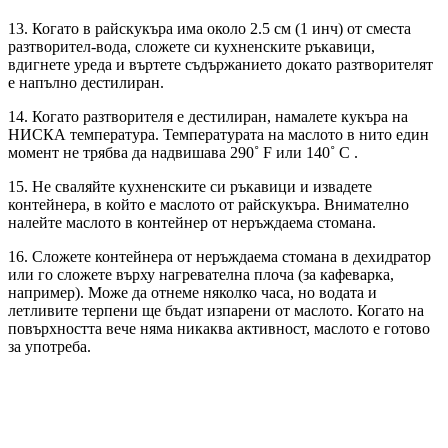
13. Когато в райскукъра има около 2.5 см (1 инч) от сместа
разтворител-вода, сложете си кухненските ръкавици,
вдигнете уреда и въртете съдържанието докато разтворителят
е напълно дестилиран.
14. Когато разтворителя е дестилиран, намалете кукъра на
НИСКА температура. Температурата на маслото в нито един
момент не трябва да надвишава 290˚ F или 140˚ C .
15. Не сваляйте кухненските си ръкавици и извадете
контейнера, в който е маслото от райскукъра. Внимателно
налейте маслото в контейнер от неръждаема стомана.
16. Сложете контейнера от неръждаема стомана в дехидратор
или го сложете върху нагревателна плоча (за кафеварка,
например). Може да отнеме няколко часа, но водата и
летливите терпени ще бъдат изпарени от маслото. Когато на
повърхността вече няма никаква активност, маслото е готово
за употреба.