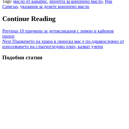
Tags:
масло от канабис
,
рецепта за конопено масло
,
Рик
Симсън
,
указания за дозите конопено масло
Continue Reading
Previous
10 причини за детоксикация с лимон и кайенов
пипер
Next
Пърженето на храна в свинска мас е по-здравословно от
използването на слънчогледово олио, казват учени
Подобни статии