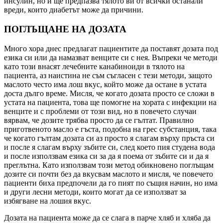
инсулин, но и ще предпазва тялото ви от всички останали
вреди, които диабетът може да причини.
ПОГЛЪЩАНЕ НА ДОЗАТА
Много хора днес предлагат пациентите да поставят дозата под
езика си или да намазват венците си с нея. Въпреки че методи
като този внасят лечебните канабиноиди в тялото на
пациента, аз наистина не съм съгласен с тези методи, защото
маслото често има лош вкус, който може да остане в устата
доста дълго време. Мисля, че когато дозата просто се сложи в
устата на пациента, това ще помогне на хората с инфекции на
венците и с проблеми от този вид, но в повечето случаи
вярвам, че дозите трябва просто да се гълтат. Правилно
приготвеното масло е гъста, подобна на грес субстанция, така
че когато гълтам дозата си аз просто я слагам върху пръста си
и после я слагам върху зъбите си, след което пия студена вода
и после използвам езика си за да я поема от зъбите си и да я
преглътна. Като използвам този метод обикновено поглъщам
дозите си почти без да вкусвам маслото и мисля, че повечето
пациенти биха предпочели да го пият по същия начин, но има
и други лесни методи, които могат да се използват за
избягване на лошия вкус.
Дозата на пациента може да се слага в парче хляб и хляба да