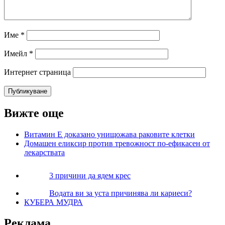
Име
*
Имейл
*
Интернет страница
Вижте още
Витамин Е доказано унищожава раковите клетки
Домашен еликсир против тревожност по-ефикасен от
лекарствата
3 причини да ядем крес
Водата ви за уста причинява ли кариеси?
КУБЕРА МУДРА
Реклама