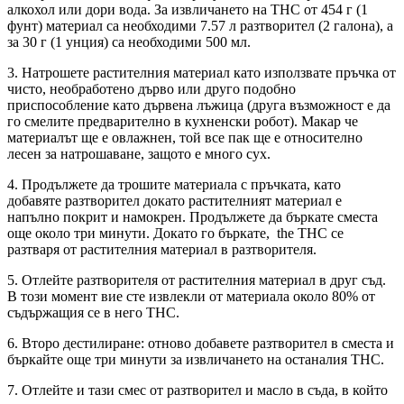
алкохол или дори вода. За извличането на ТНС от 454 г (1
фунт) материал са необходими 7.57 л разтворител (2 галона), а
за 30 г (1 унция) са необходими 500 мл.
3. Натрошете растителния материал като използвате пръчка от
чисто, необработено дърво или друго подобно
приспособление като дървена лъжица (друга възможност е да
го смелите предварително в кухненски робот). Макар че
материалът ще е овлажнен, той все пак ще е относително
лесен за натрошаване, защото е много сух.
4. Продължете да трошите материала с пръчката, като
добавяте разтворител докато растителният материал е
напълно покрит и намокрен. Продължете да бъркате сместа
още около три минути. Докато го бъркате, the THC се
разтваря от растителния материал в разтворителя.
5. Отлейте разтворителя от растителния материал в друг съд.
В този момент вие сте извлекли от материала около 80% от
съдържащия се в него THC.
6. Второ дестилиране: отново добавете разтворител в сместа и
бъркайте още три минути за извличането на останалия THC.
7. Отлейте и тази смес от разтворител и масло в съда, в който