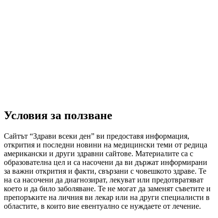
Условия за ползване
Сайтът “Здрави всеки ден” ви предоставя информация,
открития и последни новини на медицински теми от редица
американски и други здравни сайтове. Материалите са с
образователна цел и са насочени да ви държат информирани
за важни открития и факти, свързани с човешкото здраве. Те
на са насочени да диагнозират, лекуват или предотвратяват
което и да било заболяване. Те не могат да заменят съветите и
препоръките на личния ви лекар или на други специалисти в
областите, в които вие евентуално се нуждаете от лечение.