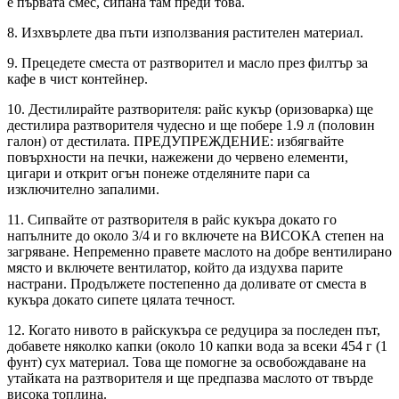
е първата смес, сипана там преди това.
8. Изхвърлете два пъти използвания растителен материал.
9. Прецедете сместа от разтворител и масло през филтър за
кафе в чист контейнер.
10. Дестилирайте разтворителя: райс кукър (оризоварка) ще
дестилира разтворителя чудесно и ще побере 1.9 л (половин
галон) от дестилата. ПРЕДУПРЕЖДЕНИЕ: избягвайте
повърхности на печки, нажежени до червено елементи,
цигари и открит огън понеже отделяните пари са
изключително запалими.
11. Сипвайте от разтворителя в райс кукъра докато го
напълните до около 3/4 и го включете на ВИСОКА степен на
загряване. Непременно правете маслото на добре вентилирано
място и включете вентилатор, който да издухва парите
настрани. Продължете постепенно да доливате от сместа в
кукъра докато сипете цялата течност.
12. Когато нивото в райскукъра се редуцира за последен път,
добавете няколко капки (около 10 капки вода за всеки 454 г (1
фунт) сух материал. Това ще помогне за освобождаване на
утайката на разтворителя и ще предпазва маслото от твърде
висока топлина.