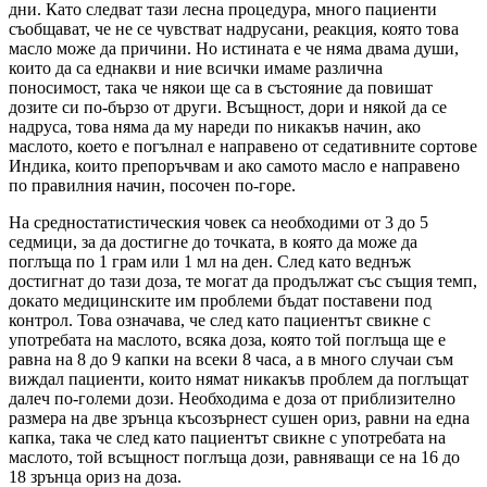
дни. Като следват тази лесна процедура, много пациенти
съобщават, че не се чувстват надрусани, реакция, която това
масло може да причини. Но истината е че няма двама души,
които да са еднакви и ние всички имаме различна
поносимост, така че някои ще са в състояние да повишат
дозите си по-бързо от други. Всъщност, дори и някой да се
надруса, това няма да му нареди по никакъв начин, ако
маслото, което е погълнал е направено от седативните сортове
Индика, които препоръчвам и ако самото масло е направено
по правилния начин, посочен по-горе.
На средностатистическия човек са необходими от 3 до 5
седмици, за да достигне до точката, в която да може да
поглъща по 1 грам или 1 мл на ден. След като веднъж
достигнат до тази доза, те могат да продължат със същия темп,
докато медицинските им проблеми бъдат поставени под
контрол. Това означава, че след като пациентът свикне с
употребата на маслото, всяка доза, която той поглъща ще е
равна на 8 до 9 капки на всеки 8 часа, а в много случаи съм
виждал пациенти, които нямат никакъв проблем да поглъщат
далеч по-големи дози. Необходима е доза от приблизително
размера на две зрънца късозърнест сушен ориз, равни на една
капка, така че след като пациентът свикне с употребата на
маслото, той всъщност поглъща дози, равняващи се на 16 до
18 зрънца ориз на доза.