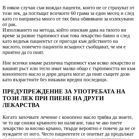
В някои случаи съм виждал паценти, които не се страхуват от
този лек, да поглъщат всичките 60 грама за един месец и след
като го направеха много от тях бяха обявявани за излекувани
от рак.
Използването на метода, който описвам дава на тялото ви
време за развие търпимост към това лекарство бавно и след
като веднъж пациентът се пригоди към действието на
маслото, повечето пациенти всъщност съобщават, че им е
приятно да го пият.
Ние всички имаме различна търпимост към всяко лекарство и
вашият ръст или тегло имат малко общо с търпимостта ви към
конопеното масло и дори децата могат да пият същите дози
като възрастните без никакви вредни последици.
ПРЕДУПРЕЖДЕНИЕ ЗА УПОТРЕБАТА НА
ТОЗИ ЛЕК ПРИ ПИЕНЕ НА ДРУГИ
ЛЕКАРСТВА
Когато започвате лечение с конопено масло трябва да знаете,
че то ще снижи кръвното ви налягане, така че ако пиете
лекарство за високо кръвно, твърде вероятно е повече да не се
нуждаете от него. Често пациентите се опитват да продължат