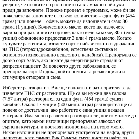
уверете, че пъпките на растението са възможно най-сухи
преди да започнете. Понеже процеът е трудоемък, може би ще
пожелаете да започнете с голямо количество – един фунт (454
грама) или повече – обаче, можете да използвате и само 30
грама (1 унция). Количеството масло, което ще извлечете
варира при различните сортове; както вече казахме, 30 г (една
унция) обикновено предоставят 3 или 4 грама масло. Когато
купувате растенията, вземете сорт с най-високото съдържание
на ТНС (тетрахидроканабинол, естествена съставка и
основното психоактивно вещество в канабиса). Препоръчва се
добър сорт Sativa, ако искате да енергизирате страдащ от
депресия пациент. За повечето други заболявания, се
препоръчва сорт Индика, който помага за релаксацията и
стимулира отмората и съня.
Изберете разтворител. Вие ще използвате разтворителя за да
извлечете ТНС от растенията. Ще са ви нужни два галона
(7.57 литра) разтворител за един фунт (454 грама) сушен
канабис. Около 17 унции (500 милилитра) разтворител ще са
повече от достатъчни, ако работите с една унция начален
материал. Има много различни разтворители, които можете да
опитате, като някои източници препоръчват алкохол от
зърнени култури, и поставят изопропила на второ място.
Някои източници не препоръчват употребата на нафта, други
напротив, като самият Рик Симсън смята чистата нафта за