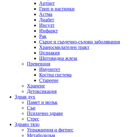
Артрит
Грип и настинки
Астма
Диабет
Инсулт
Инфаркт
Рак
Сърце и сърдечно-съдови заболявания
Храносмилателен тракт
Целиакия
Щитовидна жлеза
Превенция
Имунитет
Костна система
Стареене
Хранене
Детоксикация
Здрав дух
Памет и мозък
Сън
Психично здраве
Стрес
Здраво тяло
Упражнения и фитнес
Метаболизъм