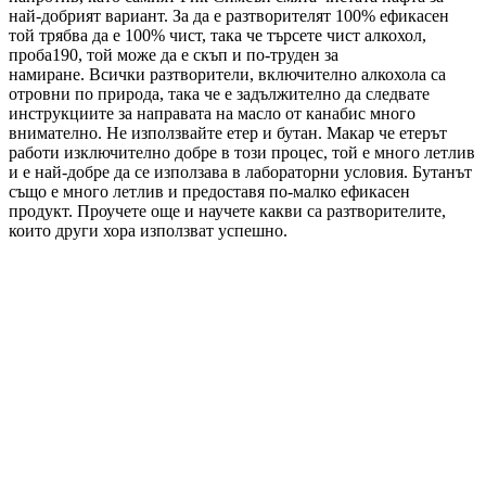
най-добрият вариант. За да е разтворителят 100% ефикасен
той трябва да е 100% чист, така че търсете чист алкохол,
проба190, той може да е скъп и по-труден за
намиране. Всички разтворители, включително алкохола са
отровни по природа, така че е задължително да следвате
инструкциите за направата на масло от канабис много
внимателно. Не използвайте етер и бутан. Макар че етерът
работи изключително добре в този процес, той е много летлив
и е най-добре да се използава в лабораторни условия. Бутанът
също е много летлив и предоставя по-малко ефикасен
продукт. Проучете още и научете какви са разтворителите,
които други хора използват успешно.