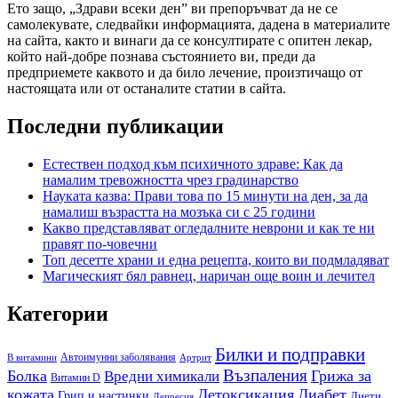
Ето защо, „Здрави всеки ден” ви препоръчват да не се
самолекувате, следвайки информацията, дадена в материалите
на сайта, както и винаги да се консултирате с опитен лекар,
който най-добре познава състоянието ви, преди да
предприемете каквото и да било лечение, произтичащо от
настоящата или от останалите статии в сайта.
Последни публикации
Естествен подход към психичното здраве: Как да
намалим тревожността чрез градинарство
Науката казва: Прави това по 15 минути на ден, за да
намалиш възрастта на мозъка си с 25 години
Какво представляват огледалните неврони и как те ни
правят по-човечни
Топ десетте храни и една рецепта, които ви подмладяват
Магическият бял равнец, наричан още воин и лечител
Категории
Билки и подправки
Автоимунни заболявания
B витамини
Артрит
Възпаления
Болка
Грижа за
Вредни химикали
Витамин D
кожата
Детоксикация
Диабет
Грип и настинки
Диети
Депресия