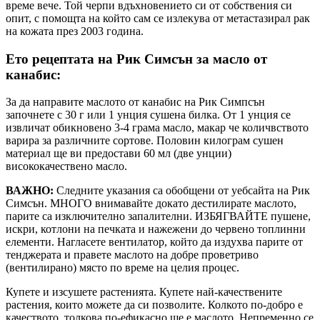
време вече. Той черпи вдъхновението си от собствения си
опит, с помощта на който сам се излекува от метастазирал рак
на кожата през 2003 година.
Ето рецептата на Рик Симсън за масло от
канабис:
За да направите маслото от канабис на Рик Симпсън
започнете с 30 г или 1 унция сушена билка. От 1 унция се
извличат обикновено 3-4 грама масло, макар че количвството
варира за различните сортове. Половин килограм сушен
материал ще ви предостави 60 мл (две унции)
висококачествено масло.
ВАЖНО:
Следните указания са обобщени от уебсайта на Рик
Симсън. МНОГО внимавайте докато дестилирате маслото,
парите са изключително запалителни. ИЗБЯГВАЙТЕ пушене,
искри, котлони на печката и нажежени до червено топлинни
елементи. Нагласете вентилатор, който да издухва парите от
тенджерата и правете маслото на добре проветриво
(вентилирано) място по време на целия процес.
Купете и изсушете растенията. Купете най-качествените
растения, които можете да си позволите. Колкото по-добро е
качеството, толкова по-ефикасно ще е маслото. Непременно се