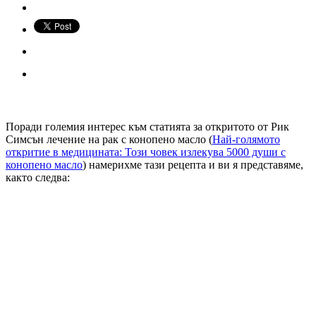
Поради големия интерес към статията за откритото от Рик
Симсън лечение на рак с конопено масло (
Най-голямото
откритие в медицината: Този човек излекува 5000 души с
конопено масло
) намерихме тази рецепта и ви я представяме,
както следва: