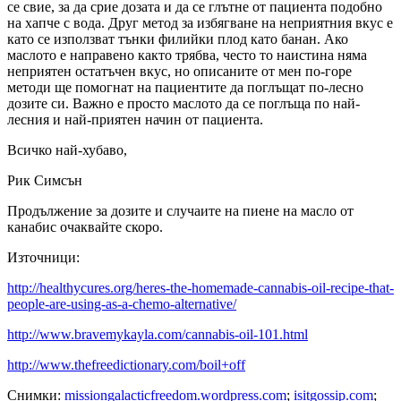
се свие, за да срие дозата и да се глътне от пациента подобно
на хапче с вода. Друг метод за избягване на неприятния вкус е
като се използват тънки филийки плод като банан. Ако
маслото е направено както трябва, често то наистина няма
неприятен остатъчен вкус, но описаните от мен по-горе
методи ще помогнат на пациентите да поглъщат по-лесно
дозите си. Важно е просто маслото да се поглъща по най-
лесния и най-приятен начин от пациента.
Всичко най-хубаво,
Рик Симсън
Продължение за дозите и случаите на пиене на масло от
канабис очаквайте скоро.
Източници:
http://healthycures.org/heres-the-homemade-cannabis-oil-recipe-that-
people-are-using-as-a-chemo-alternative/
http://www.bravemykayla.com/cannabis-oil-101.html
http://www.thefreedictionary.com/boil+off
Снимки:
missiongalacticfreedom.wordpress.com
;
isitgossip.com
;