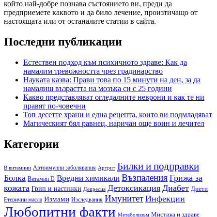
който най-добре познава състоянието ви, преди да
предприемете каквото и да било лечение, произтичащо от
настоящата или от останалите статии в сайта.
Последни публикации
Естествен подход към психичното здраве: Как да
намалим тревожността чрез градинарство
Науката казва: Прави това по 15 минути на ден, за да
намалиш възрастта на мозъка си с 25 години
Какво представляват огледалните неврони и как те ни
правят по-човечни
Топ десетте храни и една рецепта, които ви подмладяват
Магическият бял равнец, наричан още воин и лечител
Категории
Билки и подправки
Автоимунни заболявания
B витамини
Артрит
Възпаления
Болка
Грижа за
Вредни химикали
Витамин D
кожата
Детоксикация
Диабет
Грип и настинки
Диети
Депресия
Имунитет
Инфекции
Измами
Етерични масла
Изследвания
Любопитни факти
Мистика и здраве
Метаболизъм