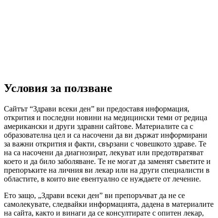
Условия за ползване
Сайтът “Здрави всеки ден” ви предоставя информация,
открития и последни новини на медицински теми от редица
американски и други здравни сайтове. Материалите са с
образователна цел и са насочени да ви държат информирани
за важни открития и факти, свързани с човешкото здраве. Те
на са насочени да диагнозират, лекуват или предотвратяват
което и да било заболяване. Те не могат да заменят съветите и
препоръките на личния ви лекар или на други специалисти в
областите, в които вие евентуално се нуждаете от лечение.
Ето защо, „Здрави всеки ден” ви препоръчват да не се
самолекувате, следвайки информацията, дадена в материалите
на сайта, както и винаги да се консултирате с опитен лекар,