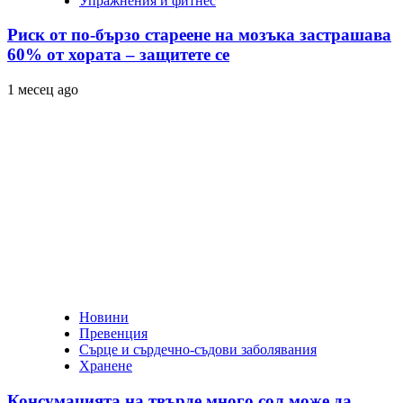
Упражнения и фитнес
Риск от по-бързо стареене на мозъка застрашава
60% от хората – защитете се
1 месец ago
Новини
Превенция
Сърце и сърдечно-съдови заболявания
Хранене
Консумацията на твърде много сол може да