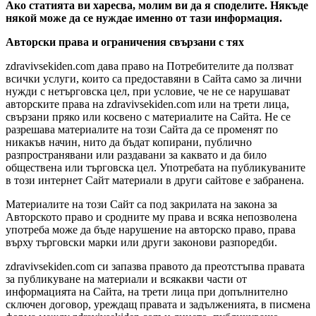
Ако статията ви харесва, молим ви да я споделите. Някъде
някой може да се нуждае именно от тази информация.
Авторски права и ограничения свързани с тях
zdravivsekiden.com дава право на Потребителите да ползват
всички услуги, които са предоставяни в Сайта само за лични
нужди с нетърговска цел, при условие, че не се нарушават
авторските права на zdravivsekiden.com или на трети лица,
свързани пряко или косвено с материалите на Сайта. Не се
разрешава материалите на този Сайта да се променят по
никакъв начин, нито да бъдат копирани, публично
разпространявани или раздавани за каквато и да било
обществена или търговска цел. Употребата на публикуваните
в този интернет Сайт материали в други сайтове е забранена.
Материалите на този Сайт са под закрилата на закона за
Авторското право и сродните му права и всяка непозволена
употреба може да бъде нарушение на авторско право, права
върху търговски марки или други законови разпоредби.
zdravivsekiden.com си запазва правото да преотстъпва правата
за публикуване на материали и всякакви части от
информацията на Сайта, на трети лица при допълнително
сключен договор, уреждащ правата и задълженията, в писмена