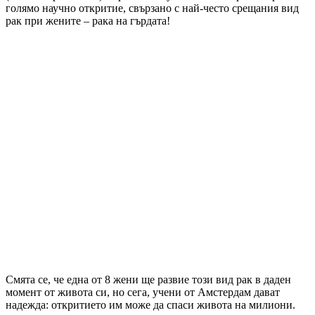
голямо научно откритие, свързано с най-често срещания вид
рак при жените – рака на гърдата!
Смята се, че една от 8 жени ще развие този вид рак в даден
момент от живота си, но сега, учени от Амстердам дават
надежда: откритието им може да спаси живота на милиони.