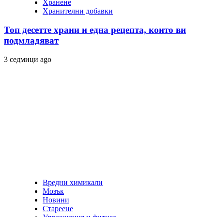
Хранене
Хранителни добавки
Топ десетте храни и една рецепта, които ви
подмладяват
3 седмици ago
Вредни химикали
Мозък
Новини
Стареене