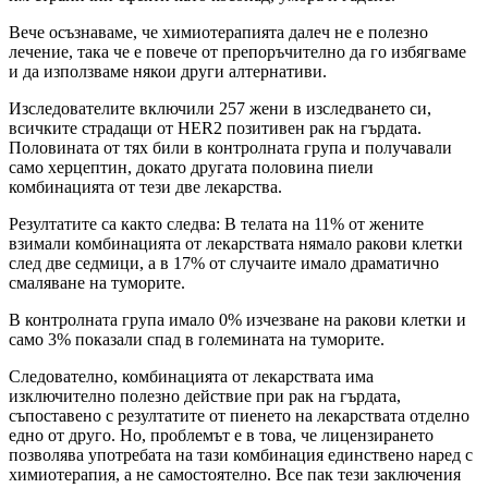
Вече осъзнаваме, че химиотерапията далеч не е полезно
лечение, така че е повече от препоръчително да го избягваме
и да използваме някои други алтернативи.
Изследователите включили 257 жени в изследването си,
всичките страдащи от HER2 позитивен рак на гърдата.
Половината от тях били в контролната група и получавали
само херцептин, докато другата половина пиели
комбинацията от тези две лекарства.
Резултатите са както следва: В телата на 11% от жените
взимали комбинацията от лекарствата нямало ракови клетки
след две седмици, а в 17% от случаите имало драматично
смаляване на туморите.
В контролната група имало 0% изчезване на ракови клетки и
само 3% показали спад в големината на туморите.
Следователно, комбинацията от лекарствата има
изключително полезно действие при рак на гърдата,
съпоставено с резултатите от пиенето на лекарствата отделно
едно от друго. Но, проблемът е в това, че лицензирането
позволява употребата на тази комбинация единствено наред с
химиотерапия, а не самостоятелно. Все пак тези заключения