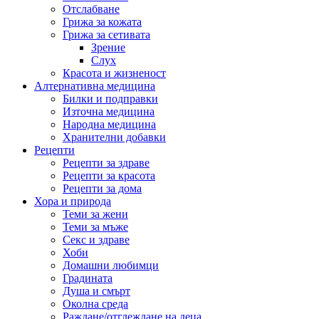
Отслабване
Грижа за кожата
Грижа за сетивата
Зрение
Слух
Красота и жизненост
Алтернативна медицина
Билки и подправки
Източна медицина
Народна медицина
Хранителни добавки
Рецепти
Рецепти за здраве
Рецепти за красота
Рецепти за дома
Хора и природа
Теми за жени
Теми за мъже
Секс и здраве
Хоби
Домашни любимци
Градината
Душа и смърт
Околна среда
Раждане/отглеждане на деца