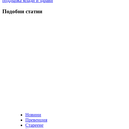
поддържа млади и здрави
Подобни статии
Новини
Превенция
Стареене