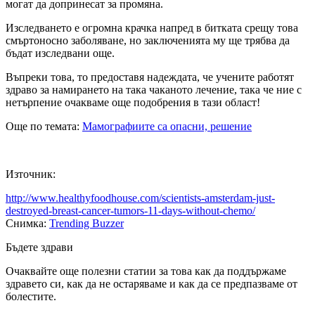
могат да допринесат за промяна.
Изследването е огромна крачка напред в битката срещу това
смъртоносно заболяване, но заключенията му ще трябва да
бъдат изследвани още.
Въпреки това, то предоставя надеждата, че учените работят
здраво за намирането на така чаканото лечение, така че ние с
нетърпение очакваме още подобрения в тази област!
Още по темата:
Мамографиите са опасни, решение
Източник:
http://www.healthyfoodhouse.com/scientists-amsterdam-just-
destroyed-breast-cancer-tumors-11-days-without-chemo/
Снимка:
Trending Buzzer
Бъдете здрави
Очаквайте още полезни статии за това как да поддържаме
здравето си, как да не остаряваме и как да се предпазваме от
болестите.