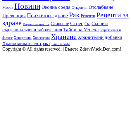
Новини
Околна среда
Отслабване
Мозък
Открития
Рак
Рецепти за
Психично здраве
Превенция
Рецепти
здраве
Стрес
Сърце и
Стареене
Сън
Рецепти за красота
сърдечно-съдови заболявания
Тайни на Успеха
Упражнения и
Хранене
Хранителни добавки
фитнес
Холестерол
Хипертония
Храносмилателен тракт
Чай или кафе
Copyright © All rights reserved.
|
Бъдете ZdraviVsekiDen.com!