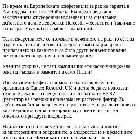
По време на Европейската конференция за рак на гърдата в
Амстердам, професор Найджъл Бъндред представи
заключенията от скорошни изследвания за оценяване
действието на две лекарства: Herceptin – херцептин (наричано
също трастузумаб) и Lapatinib – лапатиниб.
Тези лекарства вече се изолзват в лечението на рак, но сега за
първи път те са използвани заедно в комбинация преди
прилагането на каквито и да било други конвенционални
лечения като операция или химиотерапия.
Учените откриха, че тази комбинация ефикасно унищожава
рака на гърдата в рамките на само 11 дни!
Изследването бе финансирано от благотворителната
организация Cancer Research UK и целта бе да се използват
тези две лекарства срещу протеин познат като HER2
(рецептор на човешкия епидермален растежен фактор 2),
който въздейства на деленето и развитието на раковите клетки
като вероятността за повторната му поява е по-голяма
отколкото при други видове рак.
Най-хубавото на този метод е че той напълно изключва
химиотерапията и операциите, а следователно и временните
им странични ефекти като косопад, умора и гадене.