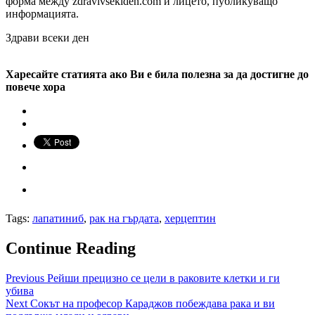
форма между zdravivsekiden.com и лицето, публикуващо
информацията.
Здрави всеки ден
Харесайте статията ако Ви е била полезна за да достигне до
повече хора
Tags:
лапатиниб
,
рак на гърдата
,
херцептин
Continue Reading
Previous
Рейши прецизно се цели в раковите клетки и ги
убива
Next
Сокът на професор Караджов побеждава рака и ви