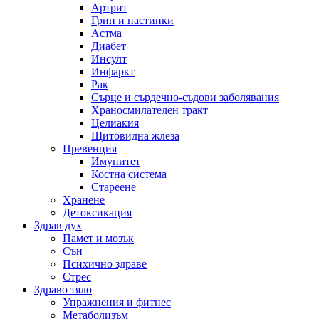
Артрит
Грип и настинки
Астма
Диабет
Инсулт
Инфаркт
Рак
Сърце и сърдечно-съдови заболявания
Храносмилателен тракт
Целиакия
Щитовидна жлеза
Превенция
Имунитет
Костна система
Стареене
Хранене
Детоксикация
Здрав дух
Памет и мозък
Сън
Психично здраве
Стрес
Здраво тяло
Упражнения и фитнес
Метаболизъм