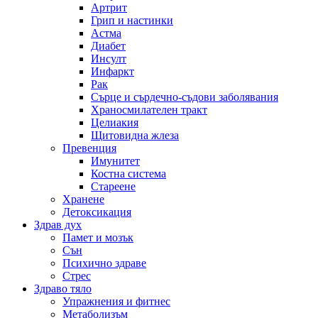
Артрит
Грип и настинки
Астма
Диабет
Инсулт
Инфаркт
Рак
Сърце и сърдечно-съдови заболявания
Храносмилателен тракт
Целиакия
Щитовидна жлеза
Превенция
Имунитет
Костна система
Стареене
Хранене
Детоксикация
Здрав дух
Памет и мозък
Сън
Психично здраве
Стрес
Здраво тяло
Упражнения и фитнес
Метаболизъм