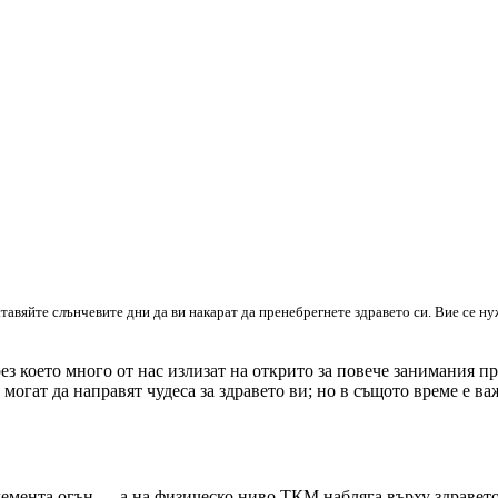
ставяйте слънчевите дни да ви накарат да пренебрегнете здравето си. Вие се н
рез което много от нас излизат на открито за повече занимания 
могат да направят чудеса за здравето ви; но в същото време е в
емента огън — а на физическо ниво ТКМ набляга върху здравето 