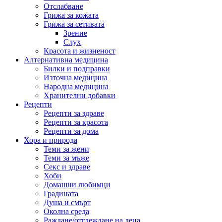
Отслабване
Грижа за кожата
Грижа за сетивата
Зрение
Слух
Красота и жизненост
Алтернативна медицина
Билки и подправки
Източна медицина
Народна медицина
Хранителни добавки
Рецепти
Рецепти за здраве
Рецепти за красота
Рецепти за дома
Хора и природа
Теми за жени
Теми за мъже
Секс и здраве
Хоби
Домашни любимци
Градината
Душа и смърт
Околна среда
Раждане/отглеждане на деца