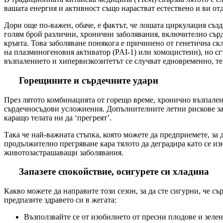
вашата енергия и активност също нарастват естествено и ви отд
Дори още по-важен, обаче, е фактът, че лошата циркулация създ
голям брой различни, хронични заболявания, включително сърд
кръвта. Това заболяване понякога е причинено от генетична с
на плазминогеновия активатор (PAI-1) или хомоцистеин), но с
възпалението и хипервизкозитетът се случват едновременно, те
Горещините и сърдечните удари
През лятото комбинацията от горещо време, хронично възпален
сърдечносъдови усложнения. Допълнителните летни рискове за 
каращо телата ни да ‘прегреят’.
Така че най-важната стъпка, която можете да предприемете, за 
продължително прегряване кара тялото да деградира като се из
животозастрашаващи заболявания.
Запазете спокойствие, осигурете си хладина
Какво можете да направите този сезон, за да сте сигурни, че с
предпазите здравето си в жегата:
Възползвайте се от изобилието от пресни плодове и зелен