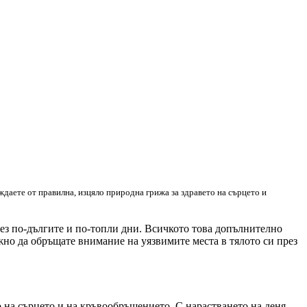
уждаете от правилна, изцяло природна грижа за здравето на сърцето и
през по-дългите и по-топли дни. Всичкото това допълнително
ажно да обръщате внимание на уязвимите места в тялото си през
на сърцето и на кръвообръщението. С нарастването на деня,