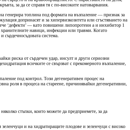
ръвта, за да се справя тя с по-високите натоварвания.
трана генерира топлина под формата на възпаление — признак за
кулация допринасят и за хипервизкозитета или сгъстяването на
овече ‘дефекти’ — като повишени липопротеин а и инхибитор 1
т, хранителните навици, инфекции или травми. Когато
 и сърдечносъдовата система.
айки риска от сърдечен удар, инсулт и други сериозни
дехидратация всичките се свързват с прекомерното възпаление,
зпаление под контрол. Този дегенеративен процес на
новна роля в процеса на стареене, причинявайки дегенеративни,
о няколко стъпки, които можете да предприемете, за да
ни зеленчуци и на хидратиращите плодове и зеленчуци с високо