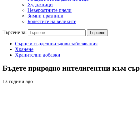
Художници
Невероятните пчели
Зимни празници
Болестите на великите
Търсене за:
Сърце и сърдечно-съдови заболявания
Хранене
Хранителни добавки
Бъдете природно интелигентни към сърц
13 години ago