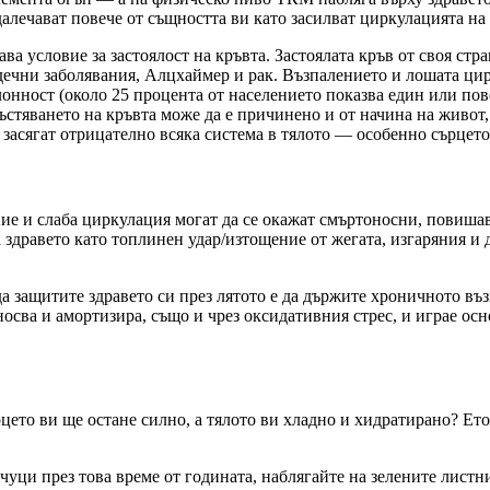
алечават повече от същността ви като засилват циркулацията на к
ава условие за застоялост на кръвта. Застоялата кръв от своя с
ечни заболявания, Алцхаймер и рак. Възпалението и лошата цир
клонност (около 25 процента от населението показва един или п
гъстяването на кръвта може да е причинено и от начина на живо
 засягат отрицателно всяка система в тялото — особенно сърцето
ие и слаба циркулация могат да се окажат смъртоносни, повишав
здравето като топлинен удар/изтощение от жегата, изгаряния и 
да защитите здравето си през лятото е да държите хроничното въ
носва и амортизира, също и чрез оксидативния стрес, и играе ос
ърцето ви ще остане силно, а тялото ви хладно и хидратирано? Ет
чуци през това време от годината, наблягайте на зелените лист