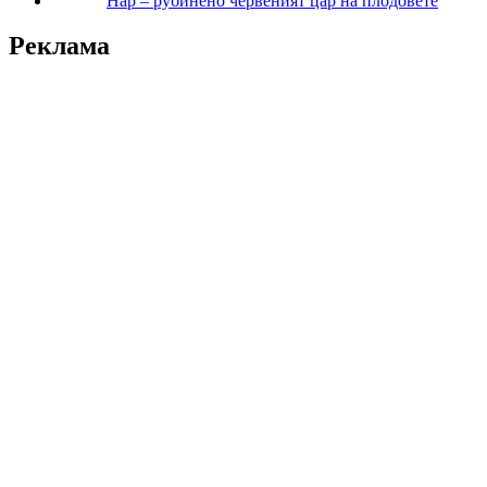
Нар – рубинено червеният цар на плодовете
Реклама