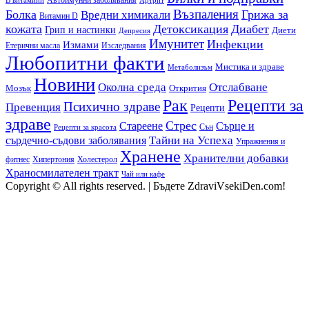
Възпаления
Болка
Грижа за
Вредни химикали
Витамин D
кожата
Детоксикация
Диабет
Грип и настинки
Диети
Депресия
Имунитет
Инфекции
Измами
Етерични масла
Изследвания
Любопитни факти
Мистика и здраве
Метаболизъм
Новини
Околна среда
Отслабване
Мозък
Открития
Рак
Рецепти за
Психично здраве
Превенция
Рецепти
здраве
Стрес
Сърце и
Стареене
Сън
Рецепти за красота
сърдечно-съдови заболявания
Тайни на Успеха
Упражнения и
Хранене
Хранителни добавки
фитнес
Холестерол
Хипертония
Храносмилателен тракт
Чай или кафе
Copyright © All rights reserved.
|
Бъдете ZdraviVsekiDen.com!