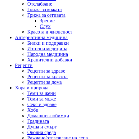
Отслабване
Грижа за кожата
Грижа за сетивата
Зрение
Слух
Красота и жизненост
Алтернативна медицина
Билки и подправки
Източна медицина
Народна медицина
Хранителни добавки
Рецепти
Рецепти за здраве
Рецепти за красота
Рецепти за дома
Хора и природа
Теми за жени
Теми за мъже
Секс и здраве
Хоби
Домашни любимци
Градината
Душа и смърт
Околна среда
Раждане/отглеждане на деца