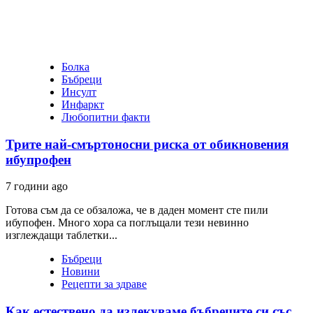
Болка
Бъбреци
Инсулт
Инфаркт
Любопитни факти
Трите най-смъртоносни риска от обикновения
ибупрофен
7 години ago
Готова съм да се обзаложа, че в даден момент сте пили
ибупофен. Много хора са поглъщали тези невинно
изглеждащи таблетки...
Бъбреци
Новини
Рецепти за здраве
Как естествено да излекуваме бъбреците си със