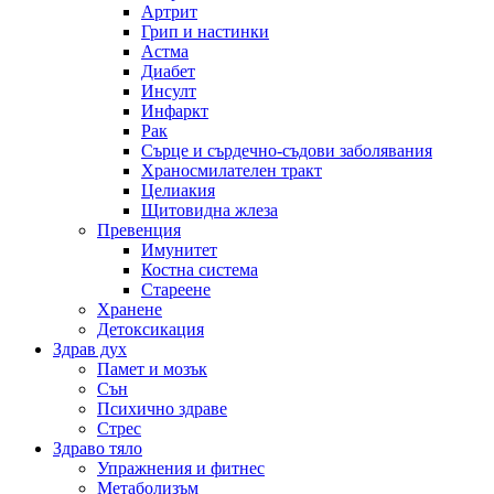
Артрит
Грип и настинки
Астма
Диабет
Инсулт
Инфаркт
Рак
Сърце и сърдечно-съдови заболявания
Храносмилателен тракт
Целиакия
Щитовидна жлеза
Превенция
Имунитет
Костна система
Стареене
Хранене
Детоксикация
Здрав дух
Памет и мозък
Сън
Психично здраве
Стрес
Здраво тяло
Упражнения и фитнес
Метаболизъм