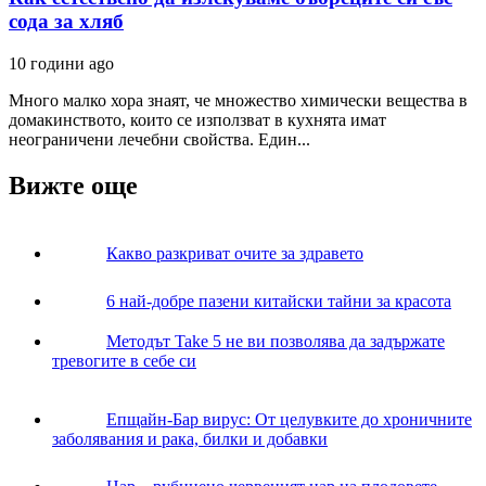
сода за хляб
10 години ago
Много малко хора знаят, че множество химически вещества в
домакинството, които се използват в кухнята имат
неограничени лечебни свойства. Един...
Вижте още
Какво разкриват очите за здравето
6 най-добре пазени китайски тайни за красота
Методът Take 5 не ви позволява да задържате
тревогите в себе си
Епщайн-Бар вирус: Oт целувките до хроничните
заболявания и рака, билки и добавки