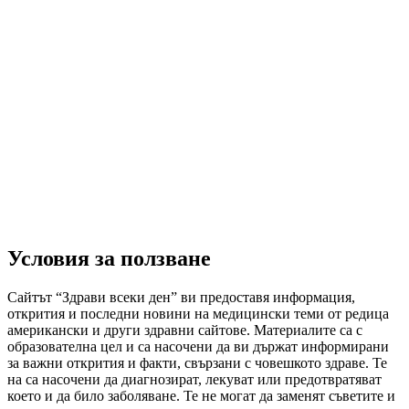
Условия за ползване
Сайтът “Здрави всеки ден” ви предоставя информация,
открития и последни новини на медицински теми от редица
американски и други здравни сайтове. Материалите са с
образователна цел и са насочени да ви държат информирани
за важни открития и факти, свързани с човешкото здраве. Те
на са насочени да диагнозират, лекуват или предотвратяват
което и да било заболяване. Те не могат да заменят съветите и