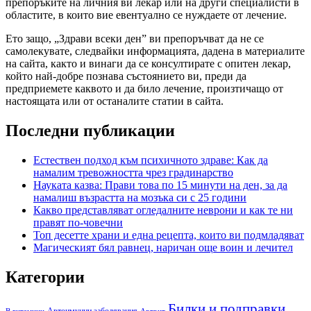
препоръките на личния ви лекар или на други специалисти в
областите, в които вие евентуално се нуждаете от лечение.
Ето защо, „Здрави всеки ден” ви препоръчват да не се
самолекувате, следвайки информацията, дадена в материалите
на сайта, както и винаги да се консултирате с опитен лекар,
който най-добре познава състоянието ви, преди да
предприемете каквото и да било лечение, произтичащо от
настоящата или от останалите статии в сайта.
Последни публикации
Естествен подход към психичното здраве: Как да
намалим тревожността чрез градинарство
Науката казва: Прави това по 15 минути на ден, за да
намалиш възрастта на мозъка си с 25 години
Какво представляват огледалните неврони и как те ни
правят по-човечни
Топ десетте храни и една рецепта, които ви подмладяват
Магическият бял равнец, наричан още воин и лечител
Категории
Билки и подправки
Автоимунни заболявания
B витамини
Артрит