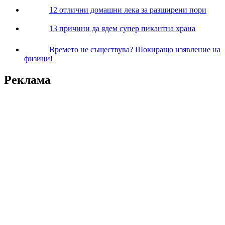
12 отлични домашни лека за разширени пори
13 причини да ядем супер пикантна храна
Времето не съществува? Шокиращо изявление на
физици!
Реклама