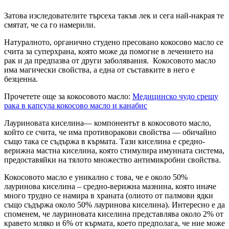
Затова изследователите търсеха такъв лек и сега най-накрая те
смятат, че са го намерили.
Натуралното, органично студено пресовано кокосово масло се
счита за суперхрана, която може да помогне в лечението на
рак и да предпазва от други заболявания. Кокосовото масло
има магически свойства, а една от съставките в него е
безценна.
Прочетете още за кокосовото масло:
Медицинско чудо срещу
рака в капсула кокосово масло и канабис
Лауриновата киселина— компонентът в кокосовото масло,
който се счита, че има противоракови свойства — обичайно
също така се съдържа в кърмата. Тази киселина е средно-
верижна мастна киселина, която стимулира имунната система,
предоставяйки на тялото множество антимикробни свойства.
Кокосовото масло е уникално с това, че е около 50%
лауринова киселина – средно-верижна мазнина, която иначе
много трудно се намира в храната (олиото от палмови ядки
също съдържа около 50% лауринова киселина). Интересно е да
споменем, че лауриновата киселина представлява около 2% от
кравето мляко и 6% от кърмата, което предполага, че ние може