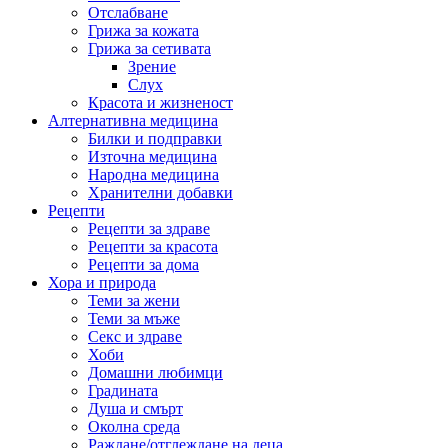
Отслабване
Грижа за кожата
Грижа за сетивата
Зрение
Слух
Красота и жизненост
Алтернативна медицина
Билки и подправки
Източна медицина
Народна медицина
Хранителни добавки
Рецепти
Рецепти за здраве
Рецепти за красота
Рецепти за дома
Хора и природа
Теми за жени
Теми за мъже
Секс и здраве
Хоби
Домашни любимци
Градината
Душа и смърт
Околна среда
Раждане/отглеждане на деца