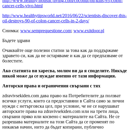
http://www.healthy-holistic-living.com/coconut-oil-kills-93-colon-
cancer-cells-vivo.html
http://www.healthytipsworld.net/2016/06/22/scientists-discover-this-
oil-destroys-90-of-colon-cancer-cells-in-2-days/
Снимка:
www.semprequestione.com
;
www.exitdoor.pl
Бъдете здрави
Очаквайте още полезни статии за това как да поддържаме
здравето си, как да не остаряваме и как да се предпазваме от
болестите.
Ако статията ви харесва, молим ви да я споделите. Някъде
някой може да се нуждае именно от тази информация.
Авторски права и ограничения свързани с тях
zdravivsekiden.com дава право на Потребителите да ползват
всички услуги, които са предоставяни в Сайта само за лични
нужди с нетърговска цел, при условие, че не се нарушават
авторските права на zdravivsekiden.com или на трети лица,
свързани пряко или косвено с материалите на Сайта. Не се
разрешава материалите на този Сайта да се променят по
никакъв начин, нито да бъдат копирани, публично