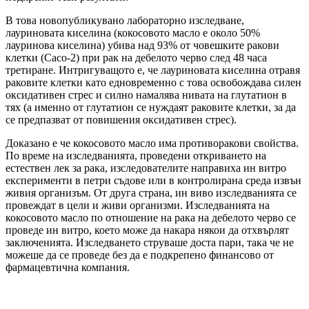
В това новопубликувано лабораторно изследване,
лауриновата киселина (кокосовото масло е около 50%
лауринова киселина) убива над 93% от човешките ракови
клетки (Caco-2) при рак на дебелото черво след 48 часа
третиране. Интригуващото е, че лауриновата киселина отравя
раковите клетки като едновременно с това освобождава силен
оксидативен стрес и силно намалява нивата на глутатион в
тях (а именно от глутатион се нуждаят раковите клетки, за да
се предпазват от повишения оксидативен стрес).
Доказано е че кокосовото масло има противоракови свойства.
По време на изследванията, проведени откриването на
естествен лек за рака, изследователите направиха ин витро
експерименти в петри съдове или в контролирана среда извън
живия организъм. От друга страна, ин виво изследванията се
провеждат в цели и живи организми. Изследванията на
кокосовото масло по отношение на рака на дебелото черво се
проведе ин витро, което може да накара някои да отхвърлят
заключенията. Изследването струваше доста пари, така че не
можеше да се проведе без да е подкрепено финансово от
фармацевтична компания.