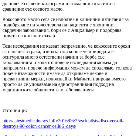
до повече свалени килограми и стомашни тлъстини в
сравнение със соевото масло.
Кокосовото масло сега се използва в клинични изпитания за
подобряване на холестерола на пациенти с хронични
сърдечни заболявания, бори се с Алцхаймер и подобрява
нивата на кръвната захар.
Тези изследвания не казват непременно, че кокосовите орехи
са панацея за рака, изводът по-скоро е че природата е
осигурила много естествени начини за борба със
заболяванията и колкото повече изследвания можем да
направим и повече информация можем да споделяме, толкова
повече възможности имаме да откриваме лекове и
превантивни мерки, използвайки Майката природа вместо
просто да се уповаваме на едностранчивия подход на
медицинските общности към заболяванията.
Източници:
http://latestmedicalnews.info/2016/06/25/scientists-discover-oil-
destroys-90-colon-cancer-cells-2-days/