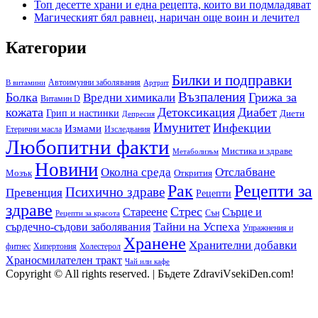
Топ десетте храни и една рецепта, които ви подмладяват
Магическият бял равнец, наричан още воин и лечител
Категории
Билки и подправки
Автоимунни заболявания
B витамини
Артрит
Възпаления
Болка
Грижа за
Вредни химикали
Витамин D
кожата
Детоксикация
Диабет
Грип и настинки
Диети
Депресия
Имунитет
Инфекции
Измами
Етерични масла
Изследвания
Любопитни факти
Мистика и здраве
Метаболизъм
Новини
Околна среда
Отслабване
Мозък
Открития
Рак
Рецепти за
Психично здраве
Превенция
Рецепти
здраве
Стрес
Сърце и
Стареене
Сън
Рецепти за красота
сърдечно-съдови заболявания
Тайни на Успеха
Упражнения и
Хранене
Хранителни добавки
фитнес
Холестерол
Хипертония
Храносмилателен тракт
Чай или кафе
Copyright © All rights reserved.
|
Бъдете ZdraviVsekiDen.com!