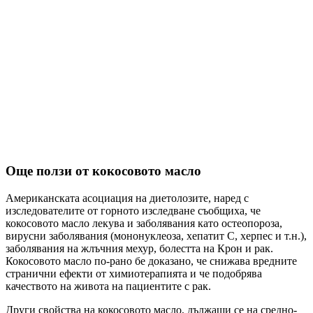
Още ползи от кокосовото масло
Американската асоциация на диетолозите, наред с
изследователите от горното изследване съобщиха, че
кокосовото масло лекува и заболявания като остеопороза,
вирусни заболявания (мононуклеоза, хепатит С, херпес и т.н.),
заболявания на жлъчния мехур, болестта на Крон и рак.
Кокосовото масло по-рано бе доказано, че снижава вредните
странични ефекти от химиотерапията и че подобрява
качеството на живота на пациентите с рак.
Други свойства на кокосовото масло, дължащи се на средно-