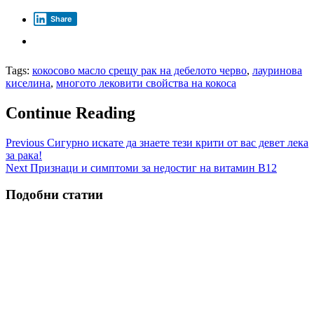
Share
Tags:
кокосово масло срещу рак на дебелото черво
,
лауринова
киселина
,
многото лековити свойства на кокоса
Continue Reading
Previous
Сигурно искате да знаете тези крити от вас девет лека
за рака!
Next
Признаци и симптоми за недостиг на витамин В12
Подобни статии