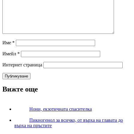
Име
*
Имейл
*
Интернет страница
Вижте още
Нони, екзотичната спасителка
Пикногенол за всичко, от върха на главата до
върха на пръстите