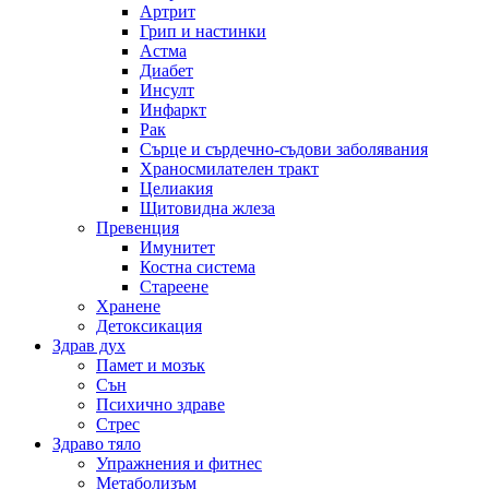
Артрит
Грип и настинки
Астма
Диабет
Инсулт
Инфаркт
Рак
Сърце и сърдечно-съдови заболявания
Храносмилателен тракт
Целиакия
Щитовидна жлеза
Превенция
Имунитет
Костна система
Стареене
Хранене
Детоксикация
Здрав дух
Памет и мозък
Сън
Психично здраве
Стрес
Здраво тяло
Упражнения и фитнес
Метаболизъм