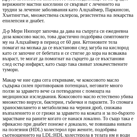
верижните мастни киселини се свързват с лечението на
трудни за лечение заболявания като Алцхаймер, Паркинсон,
Хънтингтън, множествена склероза, резистентна на лекарства
епилепсия и диабет.
Д-р Мери Нюпорт започва да дава на съпруга си ежедневна
доза кокосово масло, това драстично подобрява симптомите
му на Алцхаймер в период от 60 дни. Кетоновите тела
помагат на мозъка да се възстанови след загуба на кислород
като се започне от бебетата и се стигне до хора на всякаква
възраст, те могат да помогнат на сърцето да се възстанови
след остър инфаркт, като също така свиват злокачествените
тумори.
Макар че ние едва сега откриваме, че кокосовото масло
съдържа силен противораков потенциал, неговите много
ползи за здравето вече са потвърдени с помощта на
медицински изследвания. Кокосовото масло естествено убива
множество вируси, бактерии, гъбички и паразити. То спомага
храносмилането и метаболизма на черния дроб, снижава
възпалението и се грижи за здравето на кожата и за по-бързото
зарастване на раните когато се нанася локално. То също така е
ефикасно при диабет понеже е доказало, че повишава нивата
на полезния (HDL) холестерол при жените, подобрява
съотношението на LDL:HDL холестерола в телата им и води