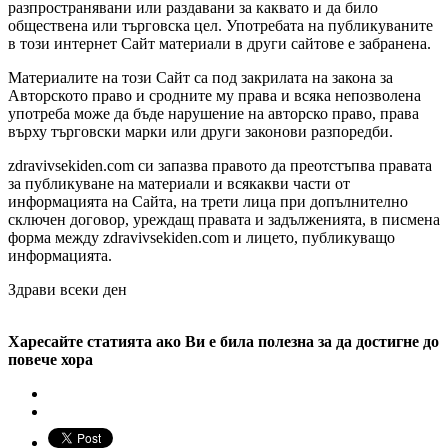
разпространявани или раздавани за каквато и да било
обществена или търговска цел. Употребата на публикуваните
в този интернет Сайт материали в други сайтове е забранена.
Материалите на този Сайт са под закрилата на закона за
Авторското право и сродните му права и всяка непозволена
употреба може да бъде нарушение на авторско право, права
върху търговски марки или други законови разпоредби.
zdravivsekiden.com си запазва правото да преотстъпва правата
за публикуване на материали и всякакви части от
информацията на Сайта, на трети лица при допълнително
сключен договор, уреждащ правата и задълженията, в писмена
форма между zdravivsekiden.com и лицето, публикуващо
информацията.
Здрави всеки ден
Харесайте статията ако Ви е била полезна за да достигне до
повече хора