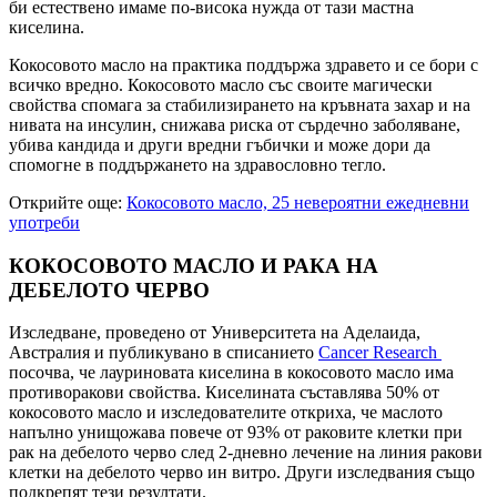
би естествено имаме по-висока нужда от тази мастна
киселина.
Кокосовото масло на практика поддържа здравето и се бори с
всичко вредно. Кокосовото масло със своите магически
свойства спомага за стабилизирането на кръвната захар и на
нивата на инсулин, снижава риска от сърдечно заболяване,
убива кандида и други вредни гъбички и може дори да
спомогне в поддържането на здравословно тегло.
Открийте още:
Кокосовото масло, 25 невероятни ежедневни
употреби
КОКОСОВОТО МАСЛО И РАКА НА
ДЕБЕЛОТО ЧЕРВО
Изследване, проведено от Университета на Аделаида,
Австралия и публикувано в списанието
Cancer Research
посочва, че лауриновата киселина в кокосовото масло има
противоракови свойства. Киселината съставлява 50% от
кокосовото масло и изследователите откриха, че маслото
напълно унищожава повече от 93% от раковите клетки при
рак на дебелото черво след 2-дневно лечение на линия ракови
клетки на дебелото черво ин витро. Други изследвания също
подкрепят тези резултати.