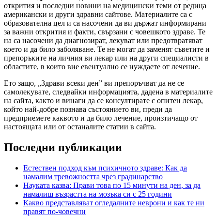
открития и последни новини на медицински теми от редица
американски и други здравни сайтове. Материалите са с
образователна цел и са насочени да ви държат информирани
за важни открития и факти, свързани с човешкото здраве. Те
на са насочени да диагнозират, лекуват или предотвратяват
което и да било заболяване. Те не могат да заменят съветите и
препоръките на личния ви лекар или на други специалисти в
областите, в които вие евентуално се нуждаете от лечение.
Ето защо, „Здрави всеки ден” ви препоръчват да не се
самолекувате, следвайки информацията, дадена в материалите
на сайта, както и винаги да се консултирате с опитен лекар,
който най-добре познава състоянието ви, преди да
предприемете каквото и да било лечение, произтичащо от
настоящата или от останалите статии в сайта.
Последни публикации
Естествен подход към психичното здраве: Как да
намалим тревожността чрез градинарство
Науката казва: Прави това по 15 минути на ден, за да
намалиш възрастта на мозъка си с 25 години
Какво представляват огледалните неврони и как те ни
правят по-човечни