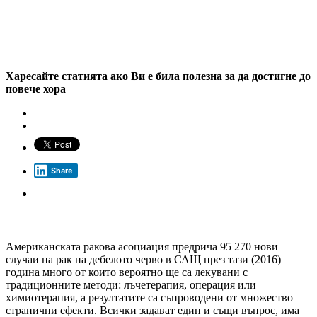
Харесайте статията ако Ви е била полезна за да достигне до
повече хора
Share
Американската ракова асоциация предрича 95 270 нови
случаи на рак на дебелото черво в САЩ през тази (2016)
година много от които вероятно ще са лекувани с
традиционните методи: лъчетерапия, операция или
химиотерапия, а резултатите са съпроводени от множество
странични ефекти. Всички задават един и същи въпрос, има