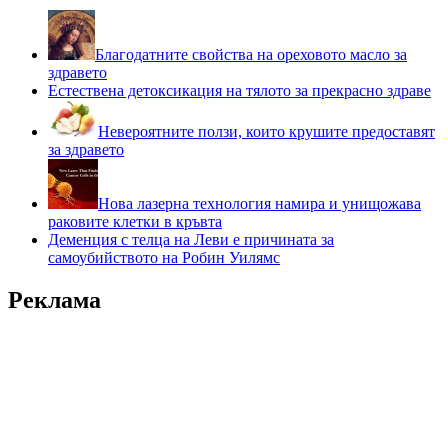
Благодатните свойства на ореховото масло за
здравето
Естествена детоксикация на тялото за прекрасно здраве
Невероятните ползи, които крушите предоставят
за здравето
Нова лазерна технология намира и унищожава
раковите клетки в кръвта
Деменция с телца на Леви е причината за
самоубийството на Робин Уилямс
Реклама