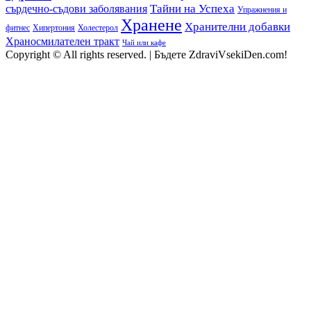
сърдечно-съдови заболявания
Тайни на Успеха
Упражнения и
Хранене
Хранителни добавки
фитнес
Холестерол
Хипертония
Храносмилателен тракт
Чай или кафе
Copyright © All rights reserved.
|
Бъдете ZdraviVsekiDen.com!