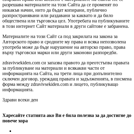
разрешава материалите на този Сайта да се променят по
никакъв начин, нито да бъдат копирани, публично
разпространявани или раздавани за каквато и да било
обществена или търговска цел. Употребата на публикуваните
в този интернет Сайт материали в други сайтове е забранена.
Материалите на този Сайт са под закрилата на закона за
Авторското право и сродните му права и всяка непозволена
употреба може да бъде нарушение на авторско право, права
върху търговски марки или други законови разпоредби.
zdravivsekiden.com си запазва правото да преотстъпва правата
за публикуване на материали и всякакви части от
информацията на Сайта, на трети лица при допълнително
сключен договор, уреждащ правата и задълженията, в писмена
форма между zdravivsekiden.com и лицето, публикуващо
информацията.
Здрави всеки ден
Харесайте статията ако Ви е била полезна за да достигне до
повече хора