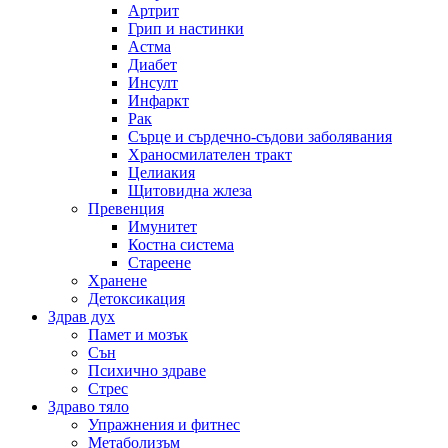
Артрит
Грип и настинки
Астма
Диабет
Инсулт
Инфаркт
Рак
Сърце и сърдечно-съдови заболявания
Храносмилателен тракт
Целиакия
Щитовидна жлеза
Превенция
Имунитет
Костна система
Стареене
Хранене
Детоксикация
Здрав дух
Памет и мозък
Сън
Психично здраве
Стрес
Здраво тяло
Упражнения и фитнес
Метаболизъм