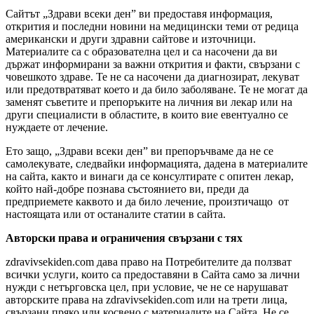
Сайтът „Здрави всеки ден” ви предоставя информация,
открития и последни новини на медицински теми от редица
американски и други здравни сайтове и източници.
Материалите са с образователна цел и са насочени да ви
държат информирани за важни открития и факти, свързани с
човешкото здраве. Те не са насочени да диагнозират, лекуват
или предотвратяват което и да било заболяване. Те не могат да
заменят съветите и препоръките на личния ви лекар или на
други специалисти в областите, в които вие евентуално се
нуждаете от лечение.
Ето защо, „Здрави всеки ден” ви препоръчваме да не се
самолекувате, следвайки информацията, дадена в материалите
на сайта, както и винаги да се консултирате с опитен лекар,
който най-добре познава състоянието ви, преди да
предприемете каквото и да било лечение, произтичащо от
настоящата или от останалите статии в сайта.
Авторски права и ограничения свързани с тях
zdravivsekiden.com дава право на Потребителите да ползват
всички услуги, които са предоставяни в Сайта само за лични
нужди с нетърговска цел, при условие, че не се нарушават
авторските права на zdravivsekiden.com или на трети лица,
свързани пряко или косвено с материалите на Сайта. Не се