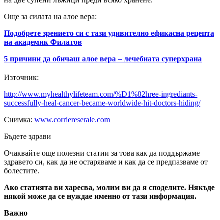
Още за силата на алое вера:
Подобрете зрението си с тази удивително ефикасна рецепта
на академик Филатов
5 причини да обичаш алое вера – лечебната суперхрана
Източник:
http://www.myhealthylifeteam.com/%D1%82hree-ingrediants-
successfully-heal-cancer-became-worldwide-hit-doctors-hiding/
Снимка:
www.corriereserale.com
Бъдете здрави
Очаквайте още полезни статии за това как да поддържаме
здравето си, как да не остаряваме и как да се предпазваме от
болестите.
Ако статията ви харесва, молим ви да я споделите. Някъде
някой може да се нуждае именно от тази информация.
Важно