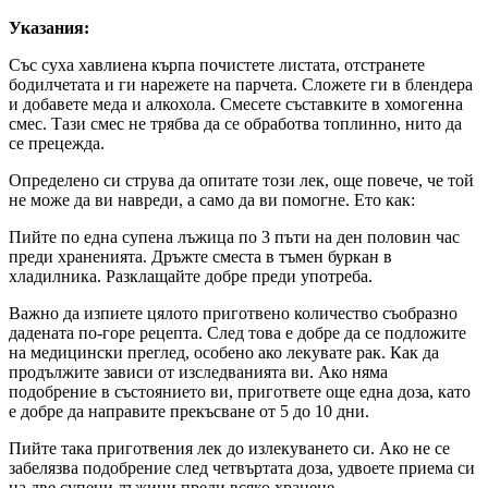
Указания:
Със суха хавлиена кърпа почистете листата, отстранете
бодилчетата и ги нарежете на парчета. Сложете ги в блендера
и добавете меда и алкохола. Смесете съставките в хомогенна
смес. Тази смес не трябва да се обработва топлинно, нито да
се прецежда.
Определено си струва да опитате този лек, още повече, че той
не може да ви навреди, а само да ви помогне. Ето как:
Пийте по една супена лъжица по 3 пъти на ден половин час
преди храненията. Дръжте сместа в тъмен буркан в
хладилника. Разклащайте добре преди употреба.
Важно да изпиете цялото приготвено количество съобразно
дадената по-горе рецепта. След това е добре да се подложите
на медицински преглед, особено ако лекувате рак. Как да
продължите зависи от изследванията ви. Ако няма
подобрение в състоянието ви, пригответе още една доза, като
е добре да направите прекъсване от 5 до 10 дни.
Пийте така приготвения лек до излекуването си. Ако не се
забелязва подобрение след четвъртата доза, удвоете приема си
на две супени лъжици преди всяко хранене.