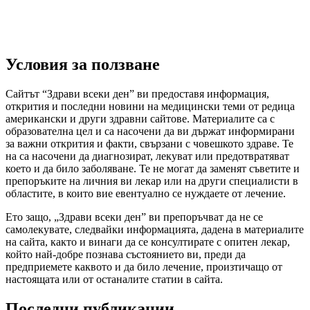
Условия за ползване
Сайтът “Здрави всеки ден” ви предоставя информация,
открития и последни новини на медицински теми от редица
американски и други здравни сайтове. Материалите са с
образователна цел и са насочени да ви държат информирани
за важни открития и факти, свързани с човешкото здраве. Те
на са насочени да диагнозират, лекуват или предотвратяват
което и да било заболяване. Те не могат да заменят съветите и
препоръките на личния ви лекар или на други специалисти в
областите, в които вие евентуално се нуждаете от лечение.
Ето защо, „Здрави всеки ден” ви препоръчват да не се
самолекувате, следвайки информацията, дадена в материалите
на сайта, както и винаги да се консултирате с опитен лекар,
който най-добре познава състоянието ви, преди да
предприемете каквото и да било лечение, произтичащо от
настоящата или от останалите статии в сайта.
Последни публикации