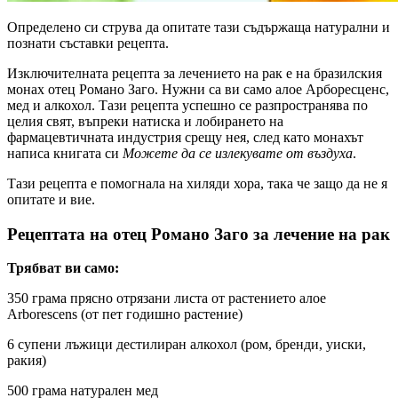
Определено си струва да опитате тази съдържаща натурални и
познати съставки рецепта.
Изключителната рецепта за лечението на рак е на бразилския
монах отец Романо Заго. Нужни са ви само алое Арборесценс,
мед и алкохол. Тази рецепта успешно се разпространява по
целия свят, въпреки натиска и лобирането на
фармацевтичната индустрия срещу нея, след като монахът
написа книгата си
Можете да се излекувате от въздуха
.
Тази рецепта е помогнала на хиляди хора, така че защо да не я
опитате и вие.
Рецептата на отец Романо Заго за лечение на рак
Трябват ви само:
350 грама прясно отрязани листа от растението алое
Arborescens (от пет годишно растение)
6 супени лъжици дестилиран алкохол (ром, бренди, уиски,
ракия)
500 грама натурален мед