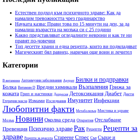
Естествен подход към психичното здраве: Как да
намалим тревожността чрез градинарство
Науката казва: Прави това по 15 минути на ден, за да
намалиш възрастта на мозъка си с 25 години
Какво представляват огледалните неврони и как те ни
правят по-човечни
Топ десетте храни и една рецепта, които ви подмладяват
Магическият бял равнец, наричан още воин и лечител
Категории
Билки и подправки
Автоимунни заболявания
B витамини
Артрит
Възпаления
Болка
Грижа за
Вредни химикали
Витамин D
кожата
Детоксикация
Диабет
Грип и настинки
Диети
Депресия
Имунитет
Инфекции
Измами
Етерични масла
Изследвания
Любопитни факти
Мистика и здраве
Метаболизъм
Новини
Околна среда
Отслабване
Мозък
Открития
Рак
Рецепти за
Психично здраве
Превенция
Рецепти
здраве
Стрес
Сърце и
Стареене
Сън
Рецепти за красота