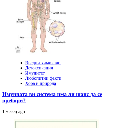
Вредни химикали
Детоксикация
Имунитет
Любопитни факти
Хора и природа
Имунната ви система има ли шанс да се
пребори?
1 месец ago