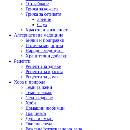
Отслабване
Грижа за кожата
Грижа за сетивата
Зрение
Слух
Красота и жизненост
Алтернативна медицина
Билки и подправки
Източна медицина
Народна медицина
Хранителни добавки
Рецепти
Рецепти за здраве
Рецепти за красота
Рецепти за дома
Хора и природа
Теми за жени
Теми за мъже
Секс и здраве
Хоби
Домашни любимци
Градината
Душа и смърт
Околна среда
Раждане/отглеждане на деца