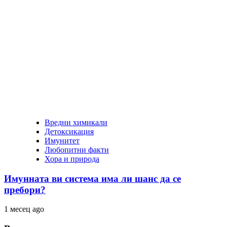
Вредни химикали
Детоксикация
Имунитет
Любопитни факти
Хора и природа
Имунната ви система има ли шанс да се
пребори?
1 месец ago