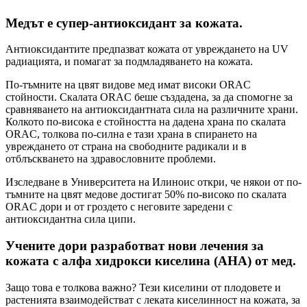
Медът е супер-антиоксидант за кожата.
Антиоксидантите предпазват кожата от увреждането на UV
радиацията, и помагат за подмладяването на кожата.
По-тъмните на цвят видове мед имат високи ORAC
стойности. Скалата ORAC беше създадена, за да спомогне за
сравняването на антиоксидантната сила на различните храни.
Колкото по-висока е стойността на дадена храна по скалата
ORAC, толкова по-силна е тази храна в спирането на
увреждането от страна на свободните радикали и в
отблъскването на здравословните проблеми.
Изследване в Университета на Илиноис откри, че някои от по-
тъмните на цвят медове достигат 50% по-високо по скалата
ORAC дори и от гроздето с неговите заредени с
антиоксидантна сила ципи.
Учените дори разработват нови лечения за
кожата с алфа хидрокси киселина (AHA) от мед.
Защо това е толкова важно? Тези киселини от плодовете и
растенията взаимодействат с леката киселинност на кожата, за