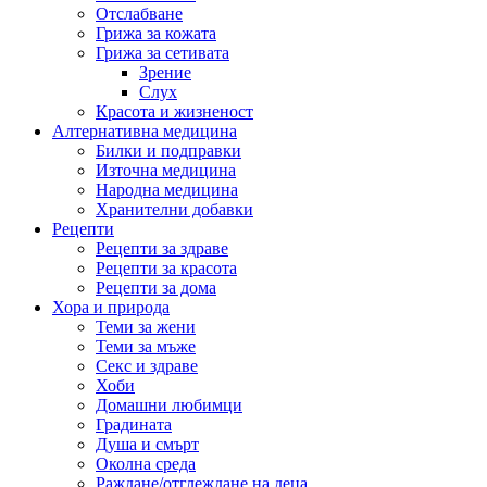
Отслабване
Грижа за кожата
Грижа за сетивата
Зрение
Слух
Красота и жизненост
Алтернативна медицина
Билки и подправки
Източна медицина
Народна медицина
Хранителни добавки
Рецепти
Рецепти за здраве
Рецепти за красота
Рецепти за дома
Хора и природа
Теми за жени
Теми за мъже
Секс и здраве
Хоби
Домашни любимци
Градината
Душа и смърт
Околна среда
Раждане/отглеждане на деца