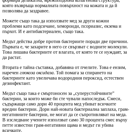
формира деликатна, мрежоподобна колагенова структура,
която възвръща нормалната повърхност на кожата и да й
позволява да заздравее.
Можете също така да използвате мед за други кожни
проблеми като подсичане, хемороиди, псориазис, екзема и
пърхот. И е антибактериален, също така.
Медът действа добре против бактериите поради две причини.
Първата е, че захарите в него се свързват с водните молекули.
Това лишава бактериите от влагата, от която те се нуждаят, за
да растат.
Втората е тайна съставка, добавяна от пчелите. Това е ензим,
наречен
глюкоза оксидаза
. Той помага за спирането на
бактериите като увеличава водородния пероксид, естествен
дезинфектант.
Медът също така е смъртоносен за „суперустойчивите”
бактерии, за които може би сте чували напоследък. Смеси,
съдържащи само дори 40 процента мед убиват всичките
вредни бактерии. Дори най-новата бактериална заплаха, грам-
негативните бактерии, не могат да се съпротивляват на меда.
В изследване учените използват само 30 процента смес върху
петте известни грам-негативни щама и медът ги убива
всичките.