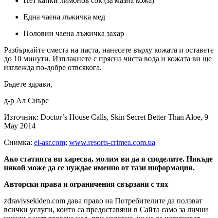
Пет капки лимонов сок (за мазна кожа)
Една чаена лъжичка мед
Половин чаена лъжичка захар
Разбъркайте сместа на паста, нанесете върху кожата и оставете
до 10 минути. Изплакнете с прясна чиста вода и кожата ви ще
изглежда по-добре отвсякога.
Бъдете здрави,
д-р Ал Сиърс
Източник: Doctor’s House Calls, Skin Secret Better Than Aloe, 9
May 2014
Снимка:
el-asr.com
;
www.resorts-crimea.com.ua
Ако статията ви харесва, молим ви да я споделите. Някъде
някой може да се нуждае именно от тази информация.
Авторски права и ограничения свързани с тях
zdravivsekiden.com дава право на Потребителите да ползват
всички услуги, които са предоставяни в Сайта само за лични