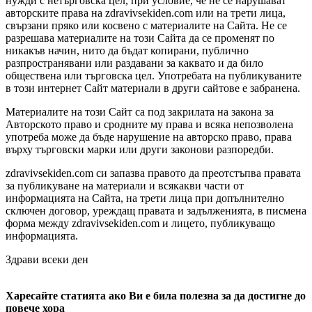
нужди с нетърговска цел, при условие, че не се нарушават
авторските права на zdravivsekiden.com или на трети лица,
свързани пряко или косвено с материалите на Сайта. Не се
разрешава материалите на този Сайта да се променят по
никакъв начин, нито да бъдат копирани, публично
разпространявани или раздавани за каквато и да било
обществена или търговска цел. Употребата на публикуваните
в този интернет Сайт материали в други сайтове е забранена.
Материалите на този Сайт са под закрилата на закона за
Авторското право и сродните му права и всяка непозволена
употреба може да бъде нарушение на авторско право, права
върху търговски марки или други законови разпоредби.
zdravivsekiden.com си запазва правото да преотстъпва правата
за публикуване на материали и всякакви части от
информацията на Сайта, на трети лица при допълнително
сключен договор, уреждащ правата и задълженията, в писмена
форма между zdravivsekiden.com и лицето, публикуващо
информацията.
Здрави всеки ден
Харесайте статията ако Ви е била полезна за да достигне до
повече хора