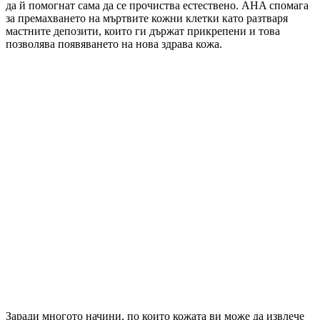
да й помогнат сама да се прочиства естествено. AHA спомага
за премахването на мъртвите кожни клетки като разтваря
мастните депозити, които ги държат прикрепени и това
позволява появяването на нова здрава кожа.
Заради многото начини, по които кожата ви може да извлече