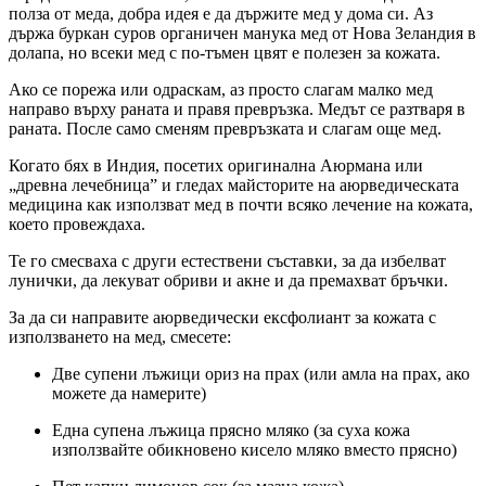
полза от меда, добра идея е да държите мед у дома си. Аз
държа буркан суров органичен манука мед от Нова Зеландия в
долапа, но всеки мед с по-тъмен цвят е полезен за кожата.
Ако се порежа или одраскам, аз просто слагам малко мед
направо върху раната и правя превръзка. Медът се разтваря в
раната. После само сменям превръзката и слагам още мед.
Когато бях в Индия, посетих оригинална Аюрмана или
„древна лечебница” и гледах майсторите на аюрведическата
медицина как използват мед в почти всяко лечение на кожата,
което провеждаха.
Те го смесваха с други естествени съставки, за да избелват
лунички, да лекуват обриви и акне и да премахват бръчки.
За да си направите аюрведически ексфолиант за кожата с
използването на мед, смесете:
Две супени лъжици ориз на прах (или амла на прах, ако
можете да намерите)
Една супена лъжица прясно мляко (за суха кожа
използвайте обикновено кисело мляко вместо прясно)