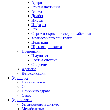
Артрит
Грип и настинки
Астма
Диабет
Инсулт
Инфаркт
Рак
Сърце и сърдечно-съдови заболявания
Храносмилателен тракт
Целиакия
Щитовидна жлеза
Превенция
Имунитет
Костна система
Стареене
Хранене
Детоксикация
Здрав дух
Памет и мозък
Сън
Психично здраве
Стрес
Здраво тяло
Упражнения и фитнес
Метаболизъм