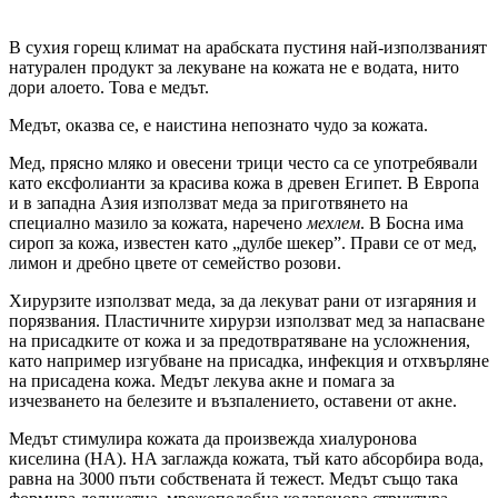
В сухия горещ климат на арабската пустиня най-използваният
натурален продукт за лекуване на кожата не е водата, нито
дори алоето. Това е медът.
Медът, оказва се, е наистина непознато чудо за кожата.
Мед, прясно мляко и овесени трици често са се употребявали
като ексфолианти за красива кожа в древен Египет. В Европа
и в западна Азия използват меда за приготвянето на
специално мазило за кожата, наречено
мехлем
. В Босна има
сироп за кожа, известен като „дулбе шекер”. Прави се от мед,
лимон и дребно цвете от семейство розови.
Хирурзите използват меда, за да лекуват рани от изгаряния и
порязвания. Пластичните хирурзи използват мед за напасване
на присадките от кожа и за предотвратяване на усложнения,
като например изгубване на присадка, инфекция и отхвърляне
на присадена кожа. Медът лекува акне и помага за
изчезването на белезите и възпалението, оставени от акне.
Медът стимулира кожата да произвежда хиалуронова
киселина (HA). HA заглажда кожата, тъй като абсорбира вода,
равна на 3000 пъти собствената й тежест. Медът също така