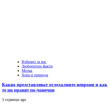
Избрано за вас
Любопитни факти
Мозък
Хора и природа
Какво представляват огледалните неврони и как
те ни правят по-човечни
3 седмици ago