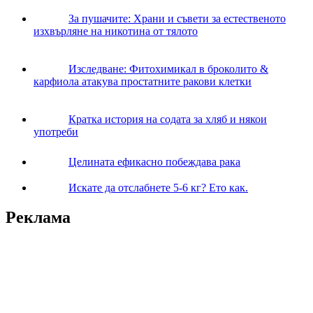
За пушачите: Храни и съвети за естественото
изхвърляне на никотина от тялото
Изследване: Фитохимикал в броколито &
карфиола атакува простатните ракови клетки
Кратка история на содата за хляб и някои
употреби
Целината ефикасно побеждава рака
Искате да отслабнете 5-6 кг? Ето как.
Реклама