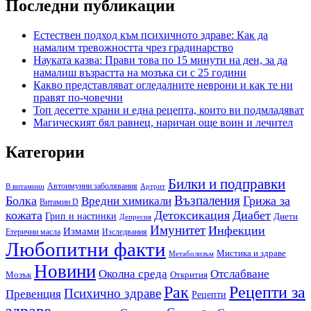
Последни публикации
Естествен подход към психичното здраве: Как да
намалим тревожността чрез градинарство
Науката казва: Прави това по 15 минути на ден, за да
намалиш възрастта на мозъка си с 25 години
Какво представляват огледалните неврони и как те ни
правят по-човечни
Топ десетте храни и една рецепта, които ви подмладяват
Магическият бял равнец, наричан още воин и лечител
Категории
Билки и подправки
Автоимунни заболявания
B витамини
Артрит
Възпаления
Болка
Грижа за
Вредни химикали
Витамин D
кожата
Детоксикация
Диабет
Грип и настинки
Диети
Депресия
Имунитет
Инфекции
Измами
Етерични масла
Изследвания
Любопитни факти
Мистика и здраве
Метаболизъм
Новини
Околна среда
Отслабване
Мозък
Открития
Рак
Рецепти за
Психично здраве
Превенция
Рецепти
здраве