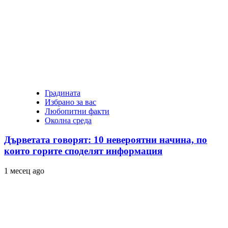
Градината
Избрано за вас
Любопитни факти
Околна среда
Дърветата говорят: 10 невероятни начина, по
които горите споделят информация
1 месец ago