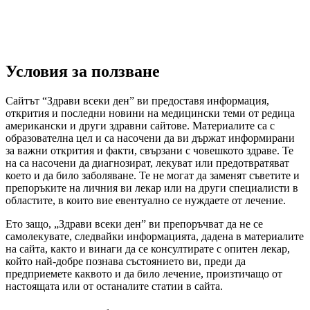
Условия за ползване
Сайтът “Здрави всеки ден” ви предоставя информация,
открития и последни новини на медицински теми от редица
американски и други здравни сайтове. Материалите са с
образователна цел и са насочени да ви държат информирани
за важни открития и факти, свързани с човешкото здраве. Те
на са насочени да диагнозират, лекуват или предотвратяват
което и да било заболяване. Те не могат да заменят съветите и
препоръките на личния ви лекар или на други специалисти в
областите, в които вие евентуално се нуждаете от лечение.
Ето защо, „Здрави всеки ден” ви препоръчват да не се
самолекувате, следвайки информацията, дадена в материалите
на сайта, както и винаги да се консултирате с опитен лекар,
който най-добре познава състоянието ви, преди да
предприемете каквото и да било лечение, произтичащо от
настоящата или от останалите статии в сайта.