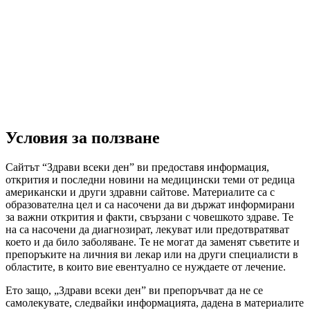
Условия за ползване
Сайтът “Здрави всеки ден” ви предоставя информация,
открития и последни новини на медицински теми от редица
американски и други здравни сайтове. Материалите са с
образователна цел и са насочени да ви държат информирани
за важни открития и факти, свързани с човешкото здраве. Те
на са насочени да диагнозират, лекуват или предотвратяват
което и да било заболяване. Те не могат да заменят съветите и
препоръките на личния ви лекар или на други специалисти в
областите, в които вие евентуално се нуждаете от лечение.
Ето защо, „Здрави всеки ден” ви препоръчват да не се
самолекувате, следвайки информацията, дадена в материалите