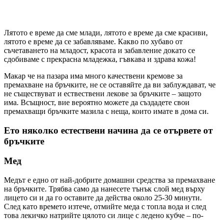
Лятото е време да сме млади, лятото е време да сме красиви,
лятото е време да се забавляваме. Какво по хубаво от
съчетаването на младост, красота и забавление докато се
сдобиваме с прекрасна младежка, гъвкава и здрава кожа!
Макар че на пазара има много качествени кремове за
премахване на бръчките, не се оставяйте да ви заблуждават, че
не съществуват и ествествени лекове за бръчките – защото
има. Всъщност, вие вероятно можете да създадете свои
премахващи бръчките мазила с неща, които имате в дома си.
Ето няколко естествени начина да се отървете от
бръчките
Мед
Медът е едно от най-добрите домашни средства за премахване
на бръчките. Трябва само да нанесете тънък слой мед върху
лицето си и да го оставите да действа около 25-30 минути.
След като времето изтече, отмийте меда с топла вода и след
това лекичко натрийте цялото си лице с ледено кубче – по-