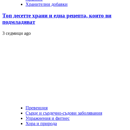
Хранителни добавки
Топ десетте храни и една рецепта, които ви
подмладяват
3 седмици ago
Превенция
Сърце и сърдечно-съдови заболявания
Упражнения и фитнес
Хора и природа