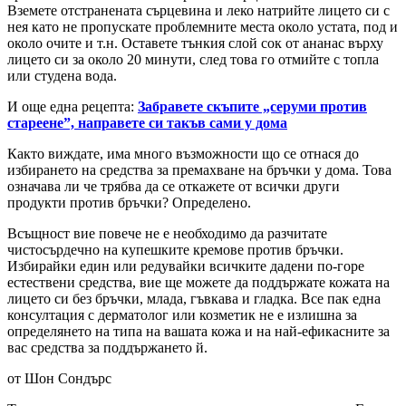
Вземете отстранената сърцевина и леко натрийте лицето си с
нея като не пропускате проблемните места около устата, под и
около очите и т.н. Оставете тънкия слой сок от ананас върху
лицето си за около 20 минути, след това го отмийте с топла
или студена вода.
И още една рецепта:
Забравете скъпите „серуми против
стареене”, направете си такъв сами у дома
Както виждате, има много възможности що се отнася до
избирането на средства за премахване на бръчки у дома. Това
означава ли че трябва да се откажете от всички други
продукти против бръчки? Определено.
Всъщност вие повече не е необходимо да разчитате
чистосърдечно на купешките кремове против бръчки.
Избирайки един или редувайки всичките дадени по-горе
естествени средства, вие ще можете да поддържате кожата на
лицето си без бръчки, млада, гъвкава и гладка. Все пак една
консултация с дерматолог или козметик не е излишна за
определянето на типа на вашата кожа и на най-ефикасните за
вас средства за поддържането й.
от Шон Сондърс