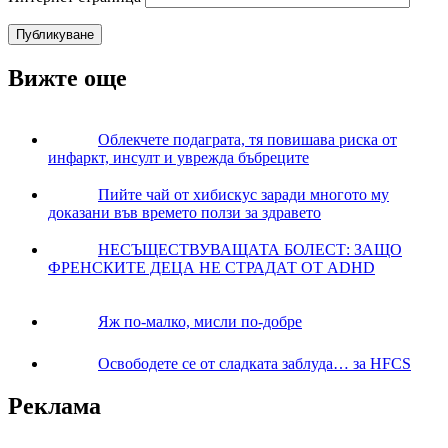
Вижте още
Облекчете подаграта, тя повишава риска от
инфаркт, инсулт и уврежда бъбреците
Пийте чай от хибискус заради многото му
доказани във времето ползи за здравето
НЕСЪЩЕСТВУВАЩАТА БОЛЕСТ: ЗАЩО
ФРЕНСКИТЕ ДЕЦА НЕ СТРАДАТ ОТ ADHD
Яж по-малко, мисли по-добре
Освободете се от сладката заблуда… за HFCS
Реклама