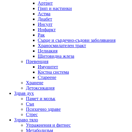
Артрит
Грип и настинки
Астма
Диабет
Инсулт
Инфаркт
Рак
Сърце и сърдечно-съдови заболявания
Храносмилателен тракт
Целиакия
Щитовидна жлеза
Превенция
Имунитет
Костна система
Стареене
Хранене
Детоксикация
Здрав дух
Памет и мозък
Сън
Психично здраве
Стрес
Здраво тяло
Упражнения и фитнес
Метаболизъм