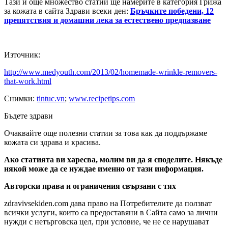
Тази и още множество статии ще намерите в категория Грижа
за кожата в сайта Здрави всеки ден:
Бръчките победени, 12
препятствия и домашни лека за естествено предпазване
Източник:
http://www.medyouth.com/2013/02/homemade-wrinkle-removers-
that-work.html
Снимки:
tintuc.vn
;
www.recipetips.com
Бъдете здрави
Очаквайте още полезни статии за това как да поддържаме
кожата си здрава и красива.
Ако статията ви харесва, молим ви да я споделите. Някъде
някой може да се нуждае именно от тази информация.
Авторски права и ограничения свързани с тях
zdravivsekiden.com дава право на Потребителите да ползват
всички услуги, които са предоставяни в Сайта само за лични
нужди с нетърговска цел, при условие, че не се нарушават