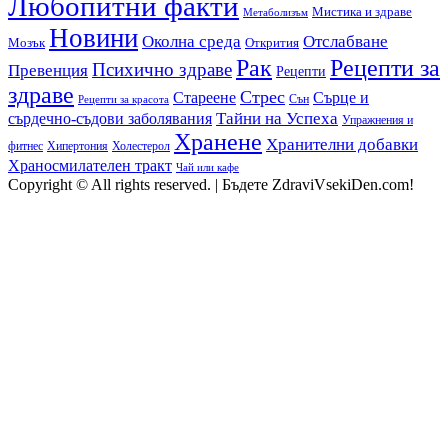
Любопитни факти
Мистика и здраве
Метаболизъм
Новини
Околна среда
Отслабване
Мозък
Открития
Рак
Рецепти за
Психично здраве
Превенция
Рецепти
здраве
Стрес
Сърце и
Стареене
Сън
Рецепти за красота
сърдечно-съдови заболявания
Тайни на Успеха
Упражнения и
Хранене
Хранителни добавки
фитнес
Холестерол
Хипертония
Храносмилателен тракт
Чай или кафе
Copyright © All rights reserved.
|
Бъдете ZdraviVsekiDen.com!