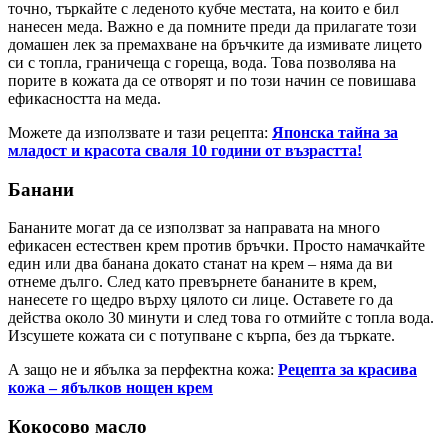
точно, търкайте с леденото кубче местата, на които е бил
нанесен меда. Важно е да помните преди да прилагате този
домашен лек за премахване на бръчките да измивате лицето
си с топла, граничеща с гореща, вода. Това позволява на
порите в кожата да се отворят и по този начин се повишава
ефикасността на меда.
Можете да използвате и тази рецепта:
Японска тайна за
младост и красота сваля 10 години от възрастта!
Банани
Бананите могат да се използват за направата на много
ефикасен естествен крем против бръчки. Просто намачкайте
един или два банана докато станат на крем – няма да ви
отнеме дълго. След като превърнете бананите в крем,
нанесете го щедро върху цялото си лице. Оставете го да
действа около 30 минути и след това го отмийте с топла вода.
Изсушете кожата си с потупване с кърпа, без да търкате.
А защо не и ябълка за перфектна кожа:
Рецепта за красива
кожа – ябълков нощен крем
Кокосово масло