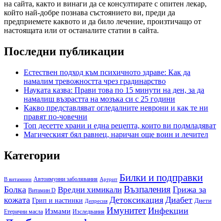
на сайта, както и винаги да се консултирате с опитен лекар,
който най-добре познава състоянието ви, преди да
предприемете каквото и да било лечение, произтичащо от
настоящата или от останалите статии в сайта.
Последни публикации
Естествен подход към психичното здраве: Как да
намалим тревожността чрез градинарство
Науката казва: Прави това по 15 минути на ден, за да
намалиш възрастта на мозъка си с 25 години
Какво представляват огледалните неврони и как те ни
правят по-човечни
Топ десетте храни и една рецепта, които ви подмладяват
Магическият бял равнец, наричан още воин и лечител
Категории
Билки и подправки
Автоимунни заболявания
B витамини
Артрит
Възпаления
Болка
Грижа за
Вредни химикали
Витамин D
кожата
Детоксикация
Диабет
Грип и настинки
Диети
Депресия
Имунитет
Инфекции
Измами
Етерични масла
Изследвания