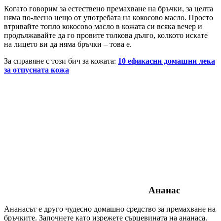
Когато говорим за естествено премахване на бръчки, за целта
няма по-лесно нещо от употребата на кокосово масло. Просто
втривайте топло кокосово масло в кожата си всяка вечер и
продължавайте да го провите толкова дълго, колкото искате
на лицето ви да няма бръчки – това е.
За справяне с този бич за кожата:
10 ефикасни домашни лека
за отпусната кожа
Ананас
Ананасът е друго чудесно домашно средство за премахване на
бръчките. Започнете като изрежете сърцевината на ананаса.