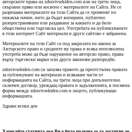
авторските права на zdravivsekiden.com или на трети лица,
свързани пряко или косвено с материалите на Сайта. Не се
разрешава материалите на този Сайта да се променят по
никакъв начин, нито да бъдат копирани, публично
разпространявани или раздавани за каквато и да било
обществена или търговска цел. Употребата на публикуваните
в този интернет Сайт материали в други сайтове е забранена.
Материалите на този Сайт са под закрилата на закона за
Авторското право и сродните му права и всяка непозволена
употреба може да бъде нарушение на авторско право, права
върху търговски марки или други законови разпоредби.
zdravivsekiden.com си запазва правото да преотстъпва правата
за публикуване на материали и всякакви части от
информацията на Сайта, на трети лица при допълнително
сключен договор, уреждащ правата и задълженията, в писмена
форма между zdravivsekiden.com и лицето, публикуващо
информацията.
Здрави всеки ден
Харесайте статията ако Ви е била полезна за да достигне до