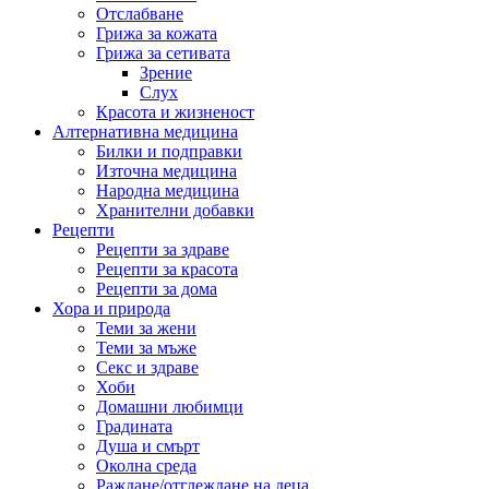
Отслабване
Грижа за кожата
Грижа за сетивата
Зрение
Слух
Красота и жизненост
Алтернативна медицина
Билки и подправки
Източна медицина
Народна медицина
Хранителни добавки
Рецепти
Рецепти за здраве
Рецепти за красота
Рецепти за дома
Хора и природа
Теми за жени
Теми за мъже
Секс и здраве
Хоби
Домашни любимци
Градината
Душа и смърт
Околна среда
Раждане/отглеждане на деца