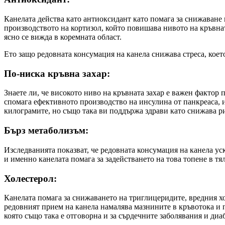
Канелата действа като антиоксидант като помага за снижаване 
производството на кортизол, който повишава нивото на кръвнат
ясно се вижда в коремната област.
Ето защо редовната консумация на канела снижава стреса, което
По-ниска кръвна захар:
Знаете ли, че високото ниво на кръвната захар е важен фактор
спомага ефективното производство на инсулина от панкреаса, и
килограмите, но също така ви поддържа здрави като снижава ри
Бърз метаболизъм:
Изследванията показват, че редовната консумация на канела ус
и именно канелата помага за задействането на това топене в тя
Холестерол:
Канелата помага за снижаването на триглицеридите, вредния хо
редовният прием на канела намалява мазнините в кръвотока и п
която също така е отговорна и за сърдечните заболявания и диаб