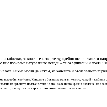
 и таблетки, за които се казва, че чудодейно ще ви вталят и нап
о ние избираме натуралните методи – те са ефикасни и почти ня
нелата. Бихме могли да кажем, че канелата и отслабването вървят
ма и лечебни свойства. Канелата е богата на манган, желязо, калций и фибри и 
 сваляне на кръвното налягане, така че ако имате ниско кръвно налягане, не е з
палението, оксидативния стрес и причинява сваляне на тлъстините.