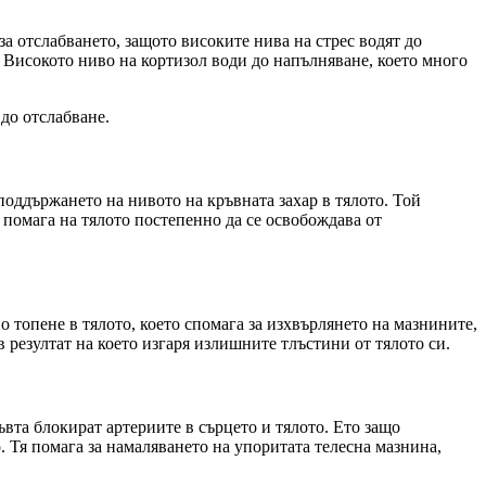
а отслабването, защото високите нива на стрес водят до
. Високото ниво на кортизол води до напълняване, което много
 до отслабване.
поддържането на нивото на кръвната захар в тялото. Той
 помага на тялото постепенно да се освобождава от
 топене в тялото, което спомага за изхвърлянето на мазнините,
 резултат на което изгаря излишните тлъстини от тялото си.
вта блокират артериите в сърцето и тялото. Ето защо
. Тя помага за намаляването на упоритата телесна мазнина,