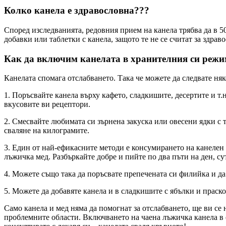
Колко канела е здравословна???
Според изследванията, редовния прием на канела трябва да в 50
добавки или таблетки с канела, защото те не се считат за здрав
Как да включим канелата в хранителния си реж
Канелата спомага отслабването. Така че можете да следвате няк
1. Поръсвайте канела върху кафето, сладкишите, десертите и т.
вкусовите ви рецептори.
2. Смесвайте любимата си зърнена закуска или овесени ядки с 
сваляне на килограмите.
3. Един от най-ефикасните методи е консумирането на канелен 
лъжичка мед. Разбъркайте добре и пийте по два пъти на ден, су
4. Можете също така да поръсвате препечената си филийка и да 
5. Можете да добавяте канела и в сладкишите с ябълки и праско
Само канела и мед няма да помогнат за отслабването, ще ви с
проблемните области. Включването на чаена лъжичка канела в е