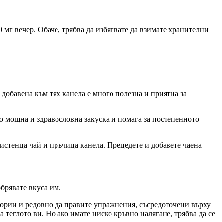
 мг вечер. Обаче, трябва да избягвате да взимате хранителни
 добавена към тях канела е много полезна и приятна за
то мощна и здравословна закуска и помага за постепенното
истенца чай и пръчица канела. Прецедете и добавете чаена
обрявате вкуса им.
лории и редовно да правите упражнения, съсредоточени върху
теглото ви. Но ако имате ниско кръвно налягане, трябва да се