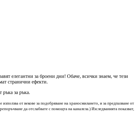
равят елегантни за броени дни! Обаче, всички знаем, че тези
мат странични ефекти.
 ръка за ръка.
се използва от векове за подобряване на храносмилането, и за предпазване от
а препоръчване да отслабвате с помощта на каналела.) Изследванията показват,