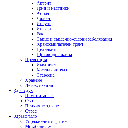
Артрит
Грип и настинки
Астма
Диабет
Инсулт
Инфаркт
Рак
Сърце и сърдечно-съдови заболявания
Храносмилателен тракт
Целиакия
Щитовидна жлеза
Превенция
Имунитет
Костна система
Стареене
Хранене
Детоксикация
Здрав дух
Памет и мозък
Сън
Психично здраве
Стрес
Здраво тяло
Упражнения и фитнес
Метаболизъм