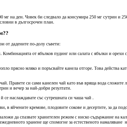
0 мг на ден. Човек би следвало да консумира 250 мг сутрин и 250
ословни в дългосрочен план.
им??
ои от дадените по-долу съвети:
н. Комбинацията от ябълков пудинг или салата с ябълки и орехи с
топло прясно мляко и поръсвайте канела отгоре. Това действа ка
чай. Правете си сами канелен чай като във вряща вода сложите л
трин и вечер за най-добри резултати.
й се наслаждавате със сутрешната си чаша чай .
ви, в яйчените кремове, плодовите сокове и десертите, за да под
е наложи да спазвате хранителен режим с ниско съдържание на ка
жедневното хранене ще спомогне за естественото намаляване на 