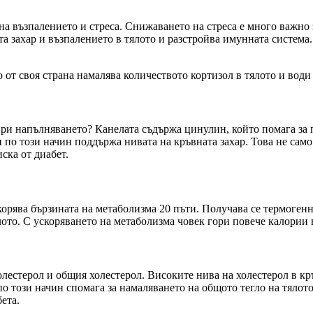
на възпалението и стреса. Снижаването на стреса е много важно з
а захар и възпалението в тялото и разстройва имунната система
 от своя страна намалява количеството кортизол в тялото и води
 при напълняването? Канелата съдържа цинулин, който помага за 
 по този начин поддържа нивата на кръвната захар. Това не само
ска от диабет.
корява бързината на метаболизма 20 пъти. Получава се термогенно
лото. С ускоряването на метаболизма човек гори повече калории в
лестерол и общия холестерол. Високите нива на холестерол в кръ
о този начин спомага за намаляването на общото тегло на тялото
ета.