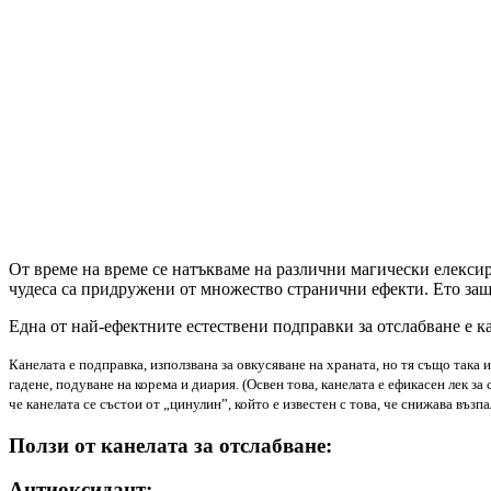
От време на време се натъкваме на различни магически елексири
чудеса са придружени от множество странични ефекти. Ето защ
Една от най-ефектните естествени подправки за отслабване е ка
Канелата е подправка, използвана за овкусяване на храната, но тя също така и
гадене, подуване на корема и диария. (Освен това, канелата е ефикасен лек за
че канелата се състои от „цинулин”, който е известен с това, че снижава въз
Ползи от канелата за отслабване:
Антиоксидант: