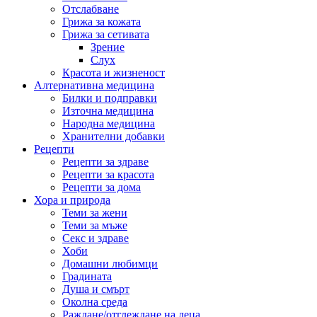
Отслабване
Грижа за кожата
Грижа за сетивата
Зрение
Слух
Красота и жизненост
Алтернативна медицина
Билки и подправки
Източна медицина
Народна медицина
Хранителни добавки
Рецепти
Рецепти за здраве
Рецепти за красота
Рецепти за дома
Хора и природа
Теми за жени
Теми за мъже
Секс и здраве
Хоби
Домашни любимци
Градината
Душа и смърт
Околна среда
Раждане/отглеждане на деца