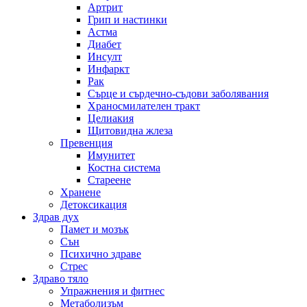
Артрит
Грип и настинки
Астма
Диабет
Инсулт
Инфаркт
Рак
Сърце и сърдечно-съдови заболявания
Храносмилателен тракт
Целиакия
Щитовидна жлеза
Превенция
Имунитет
Костна система
Стареене
Хранене
Детоксикация
Здрав дух
Памет и мозък
Сън
Психично здраве
Стрес
Здраво тяло
Упражнения и фитнес
Метаболизъм