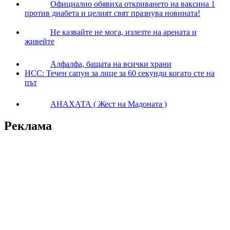
Официално обявиха откриването на ваксина 1
против диабета и целият свят празнува новината!
Не казвайте не мога, излезте на арената и
живейте
Алфалфа, бащата на всички храни
НСС: Течен сапун за лице за 60 секунди когато сте на
път
АНАХАТА ( Жест на Мадоната )
Реклама