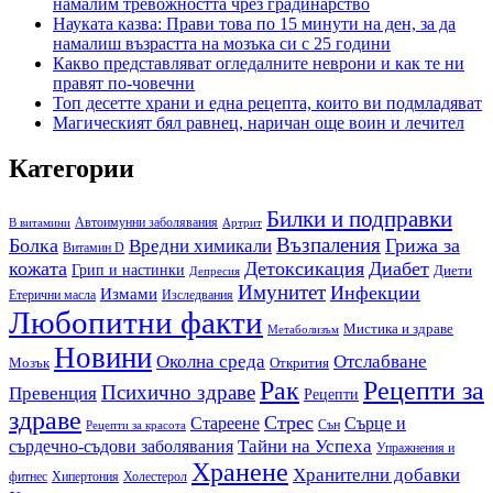
намалим тревожността чрез градинарство
Науката казва: Прави това по 15 минути на ден, за да
намалиш възрастта на мозъка си с 25 години
Какво представляват огледалните неврони и как те ни
правят по-човечни
Топ десетте храни и една рецепта, които ви подмладяват
Магическият бял равнец, наричан още воин и лечител
Категории
Билки и подправки
Автоимунни заболявания
B витамини
Артрит
Възпаления
Болка
Грижа за
Вредни химикали
Витамин D
кожата
Детоксикация
Диабет
Грип и настинки
Диети
Депресия
Имунитет
Инфекции
Измами
Етерични масла
Изследвания
Любопитни факти
Мистика и здраве
Метаболизъм
Новини
Околна среда
Отслабване
Мозък
Открития
Рак
Рецепти за
Психично здраве
Превенция
Рецепти
здраве
Стрес
Сърце и
Стареене
Сън
Рецепти за красота
сърдечно-съдови заболявания
Тайни на Успеха
Упражнения и
Хранене
Хранителни добавки
фитнес
Холестерол
Хипертония