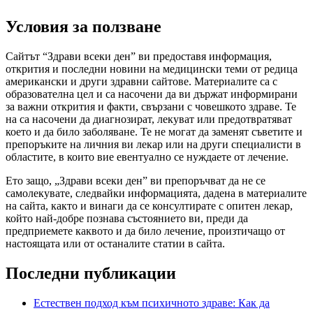
Условия за ползване
Сайтът “Здрави всеки ден” ви предоставя информация,
открития и последни новини на медицински теми от редица
американски и други здравни сайтове. Материалите са с
образователна цел и са насочени да ви държат информирани
за важни открития и факти, свързани с човешкото здраве. Те
на са насочени да диагнозират, лекуват или предотвратяват
което и да било заболяване. Те не могат да заменят съветите и
препоръките на личния ви лекар или на други специалисти в
областите, в които вие евентуално се нуждаете от лечение.
Ето защо, „Здрави всеки ден” ви препоръчват да не се
самолекувате, следвайки информацията, дадена в материалите
на сайта, както и винаги да се консултирате с опитен лекар,
който най-добре познава състоянието ви, преди да
предприемете каквото и да било лечение, произтичащо от
настоящата или от останалите статии в сайта.
Последни публикации
Естествен подход към психичното здраве: Как да