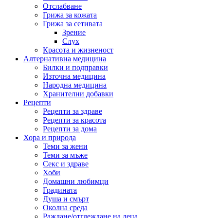
Отслабване
Грижа за кожата
Грижа за сетивата
Зрение
Слух
Красота и жизненост
Алтернативна медицина
Билки и подправки
Източна медицина
Народна медицина
Хранителни добавки
Рецепти
Рецепти за здраве
Рецепти за красота
Рецепти за дома
Хора и природа
Теми за жени
Теми за мъже
Секс и здраве
Хоби
Домашни любимци
Градината
Душа и смърт
Околна среда
Раждане/отглеждане на деца