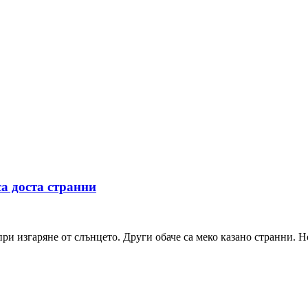
а доста странни
и изгаряне от слънцето. Други обаче са меко казано странни. Но