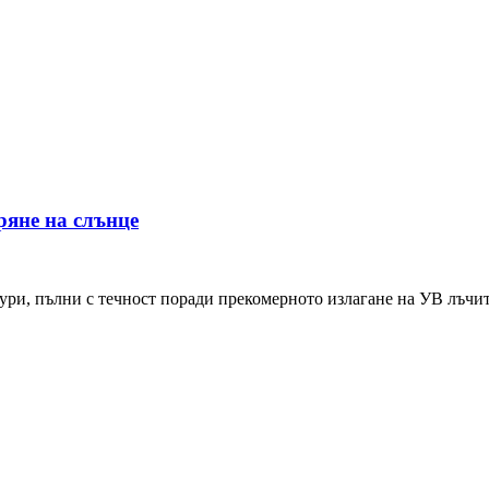
ряне на слънце
хури, пълни с течност поради прекомерното излагане на УВ лъчите