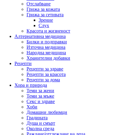
Отслабване
Грижа за кожата
Грижа за сетивата
Зрение
Слух
Красота и жизненост
Алтернативна медицина
Билки и подправки
Източна медицина
Народна медицина
Хранителни добавки
Рецепти
Рецепти за здраве
Рецепти за красота
Рецепти за дома
Хора и природа
Теми за жени
Теми за мъже
Секс и здраве
Хоби
Домашни любимци
Градината
Душа и смърт
Околна среда
Раждане/отглеждане на деца