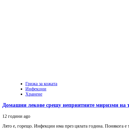
Грижа за кожата
Инфекции
Хранене
Домашни лекове срещу неприятните миризми на 
12 години ago
Лято е, горещо. Инфекции има през цялата година. Понякога е т