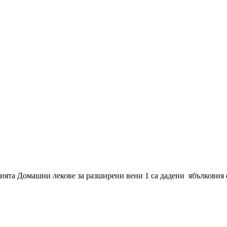
ята Домашни лекове за разширени вени 1 са дадени ябълковия о