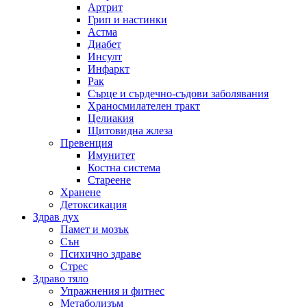
Артрит
Грип и настинки
Астма
Диабет
Инсулт
Инфаркт
Рак
Сърце и сърдечно-съдови заболявания
Храносмилателен тракт
Целиакия
Щитовидна жлеза
Превенция
Имунитет
Костна система
Стареене
Хранене
Детоксикация
Здрав дух
Памет и мозък
Сън
Психично здраве
Стрес
Здраво тяло
Упражнения и фитнес
Метаболизъм