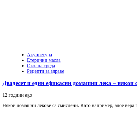
Акупресура
Етерични масла
Околна среда
Рецепти за здраве
Двадесет и един ефикасни домашни лека – някои с
12 години ago
Някои домашни лекове са смислени. Като например, алое вера пр