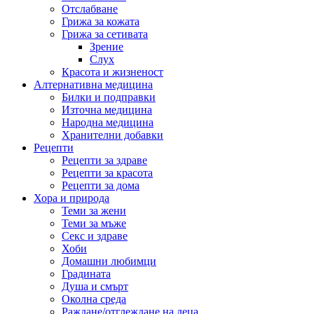
Отслабване
Грижа за кожата
Грижа за сетивата
Зрение
Слух
Красота и жизненост
Алтернативна медицина
Билки и подправки
Източна медицина
Народна медицина
Хранителни добавки
Рецепти
Рецепти за здраве
Рецепти за красота
Рецепти за дома
Хора и природа
Теми за жени
Теми за мъже
Секс и здраве
Хоби
Домашни любимци
Градината
Душа и смърт
Околна среда
Раждане/отглеждане на деца