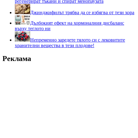
регенерират тъкани и спират менопаузата
Джинджифилът трябва да се избягва от тези хора
Дълбокият ефект на хормоналния дисбаланс
върху теглото ни
Непременно заредете тялото си с лековитите
хранителни вещества в тези плодове!
Реклама