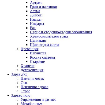
Артрит
Грип и настинки
Астма
Диабет
Инсулт
Инфаркт
Рак
Сърце и сърдечно-съдови заболявания
Храносмилателен тракт
Целиакия
Щитовидна жлеза
Превенция
Имунитет
Костна система
Стареене
Хранене
Детоксикация
Здрав дух
Памет и мозък
Сън
Психично здраве
Стрес
Здраво тяло
Упражнения и фитнес
Метаболизъм