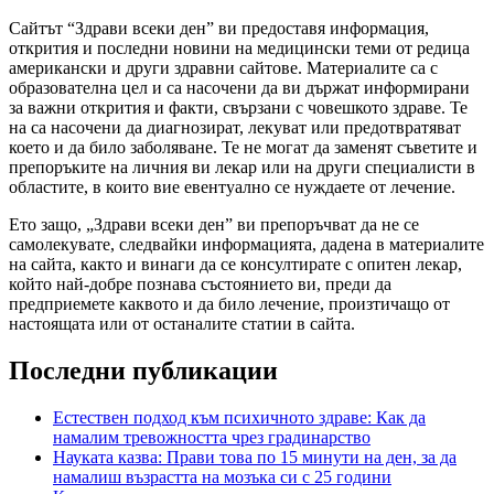
Сайтът “Здрави всеки ден” ви предоставя информация,
открития и последни новини на медицински теми от редица
американски и други здравни сайтове. Материалите са с
образователна цел и са насочени да ви държат информирани
за важни открития и факти, свързани с човешкото здраве. Те
на са насочени да диагнозират, лекуват или предотвратяват
което и да било заболяване. Те не могат да заменят съветите и
препоръките на личния ви лекар или на други специалисти в
областите, в които вие евентуално се нуждаете от лечение.
Ето защо, „Здрави всеки ден” ви препоръчват да не се
самолекувате, следвайки информацията, дадена в материалите
на сайта, както и винаги да се консултирате с опитен лекар,
който най-добре познава състоянието ви, преди да
предприемете каквото и да било лечение, произтичащо от
настоящата или от останалите статии в сайта.
Последни публикации
Естествен подход към психичното здраве: Как да
намалим тревожността чрез градинарство
Науката казва: Прави това по 15 минути на ден, за да
намалиш възрастта на мозъка си с 25 години